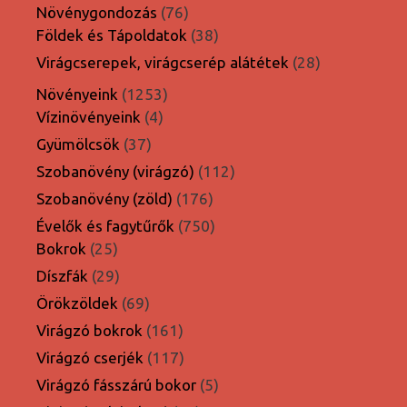
termék
76
Növénygondozás
76
termék
38
Földek és Tápoldatok
38
termék
28
Virágcserepek, virágcserép alátétek
28
termék
1253
Növényeink
1253
4
termék
Vízinövényeink
4
termék
37
Gyümölcsök
37
termék
112
Szobanövény (virágzó)
112
termék
176
Szobanövény (zöld)
176
termék
750
Évelők és fagytűrők
750
25
termék
Bokrok
25
termék
29
Díszfák
29
termék
69
Örökzöldek
69
termék
161
Virágzó bokrok
161
termék
117
Virágzó cserjék
117
termék
5
Virágzó fásszárú bokor
5
termék