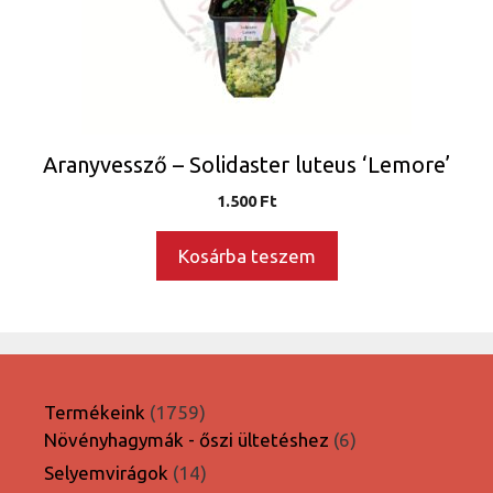
Aranyvessző – Solidaster luteus ‘Lemore’
1.500
Ft
Kosárba teszem
1759
Termékeink
1759
termék
6
Növényhagymák - őszi ültetéshez
6
termék
14
Selyemvirágok
14