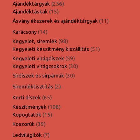
termék
256
Ajándéktárgyak
256
15
termék
Ajándéktáskák
15
termék
11
Ásvány ékszerek és ajándéktárgyak
11
termék
14
Karácsony
14
termék
98
Kegyelet, síremlék
98
termék
51
Kegyeleti készítmény kiszállítás
51
termék
59
Kegyeleti virágdíszek
59
termék
30
Kegyeleti virágcsokrok
30
termék
30
Sírdíszek és sírpárnák
30
termék
2
Síremléktisztítás
2
termék
65
Kerti díszek
65
termék
108
Készítmények
108
15
termék
Kopogtatók
15
termék
39
Koszorúk
39
termék
7
Ledvilágítók
7