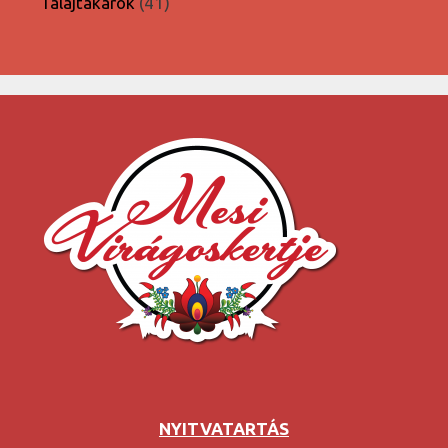
41
Talajtakarók
41
termék
NYITVATARTÁS