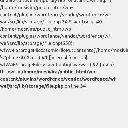
Unable to save temporary file for atomic writing. in
/home/mesivira/public_html/wp-
content/plugins/wordfence/vendor/wordfence/wf-
waf/src/lib/storage/file.php:34 Stack trace: #0
/home/mesivira/public_html/wp-
content/plugins/wordfence/vendor/wordfence/wf-
waf/src/lib/storage/file.php(658):
wfWAFStorageFile::atomicFilePutContents('/home/mesivira/
'<?php exit('Acc...') #1 [internal function]:
wfWAFStorageFile->saveConfig('livewaf') #2 {main}
thrown in
/home/mesivira/public_html/wp-
content/plugins/wordfence/vendor/wordfence/wf-
waf/src/lib/storage/file.php
on line
34