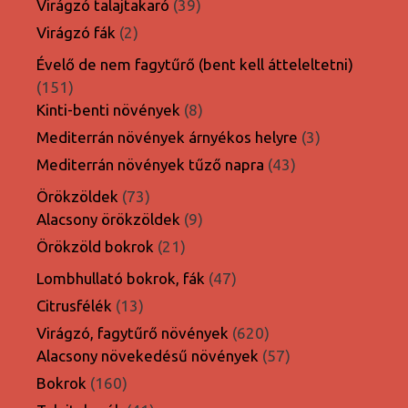
39
Virágzó talajtakaró
39
termék
2
Virágzó fák
2
termék
Évelő de nem fagytűrő (bent kell átteleltetni)
151
151
termék
8
Kinti-benti növények
8
termék
3
Mediterrán növények árnyékos helyre
3
termék
43
Mediterrán növények tűző napra
43
termék
73
Örökzöldek
73
termék
9
Alacsony örökzöldek
9
termék
21
Örökzöld bokrok
21
termék
47
Lombhullató bokrok, fák
47
termék
13
Citrusfélék
13
termék
620
Virágzó, fagytűrő növények
620
termék
57
Alacsony növekedésű növények
57
termék
160
Bokrok
160
termék