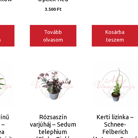
3.500
Ft
Tovább
Kosárba
m
olvasom
teszem
zínű
Rózsaszín
Kerti lizinka –
 –
varjúháj – Sedum
Schnee-
ea
telephium
Felberich