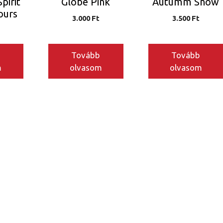
pirit
‘Globe Pink’
‘Autumm Snow’
ours
3.000
Ft
3.500
Ft
Tovább
Tovább
m
olvasom
olvasom