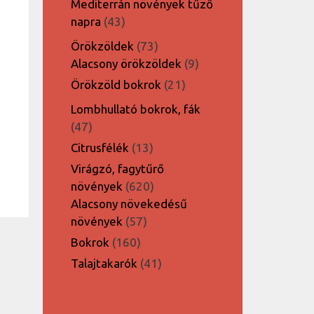
Mediterrán növények tűző
43
napra
43
termék
73
Örökzöldek
73
termék
9
Alacsony örökzöldek
9
termék
21
Örökzöld bokrok
21
termék
Lombhullató bokrok, fák
47
47
termék
13
Citrusfélék
13
termék
Virágzó, fagytűrő
620
növények
620
termék
Alacsony növekedésű
57
növények
57
termék
160
Bokrok
160
termék
41
Talajtakarók
41
termék