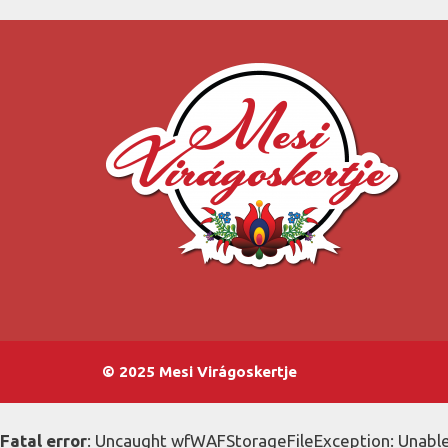
© 2025 Mesi Virágoskertje
Fatal error
: Uncaught wfWAFStorageFileException: Unable 