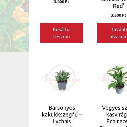
3.000
Ft
Red’
3.500
Ft
Kosárba
Tovább
teszem
olvaso
Bársonyos
Vegyes s
kakukkszegfű –
kasvirág
Lychnis
Echinac