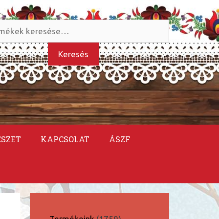
és
kezőre:
Keresés
ÉSZET
KAPCSOLAT
ÁSZF
1759
Termékeink
1759