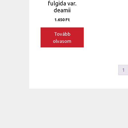
fulgida var.
deamii
1.650
Ft
Tovább
olvasom
1