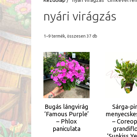
nyári virágzás
Sorted
1–9 termék, összesen 37 db
by
latest
Bugás lángvirág
Sárga-pi
‘Famous Purple’
menyecske
– Phlox
– Coreop
paniculata
grandifl
‘Sunkiss Y