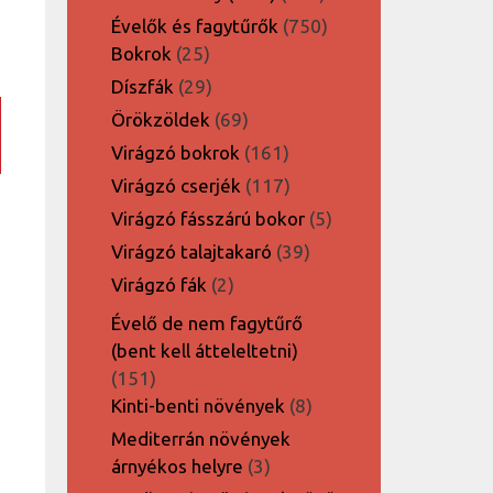
termék
750
Évelők és fagytűrők
750
25
termék
Bokrok
25
termék
29
Díszfák
29
termék
69
Örökzöldek
69
termék
161
Virágzó bokrok
161
termék
117
Virágzó cserjék
117
termék
5
Virágzó fásszárú bokor
5
termék
39
Virágzó talajtakaró
39
termék
2
Virágzó fák
2
termék
Évelő de nem fagytűrő
(bent kell átteleltetni)
151
151
termék
8
Kinti-benti növények
8
termék
Mediterrán növények
3
árnyékos helyre
3
termék