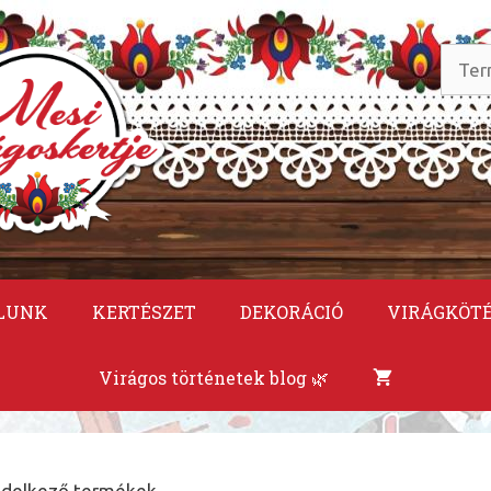
Keres
a
követ
LUNK
KERTÉSZET
DEKORÁCIÓ
VIRÁGKÖT
Virágos történetek blog 🌿
endelkező termékek