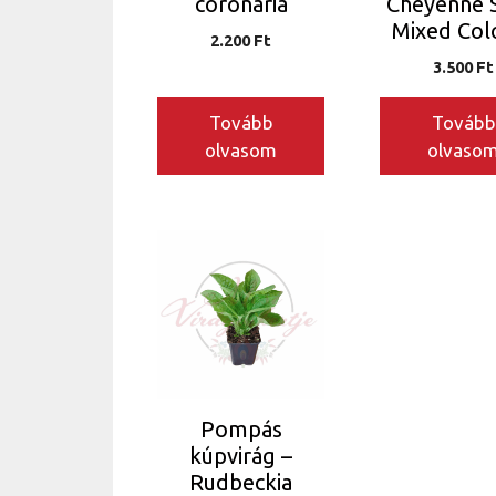
coronaria
Cheyenne S
Mixed Col
2.200
Ft
3.500
Ft
Tovább
Tovább
olvasom
olvaso
Pompás
kúpvirág –
Rudbeckia