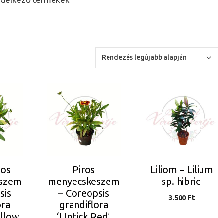
ros
Piros
Liliom – Lilium
szem
menyecskeszem
sp. hibrid
sis
– Coreopsis
3.500
Ft
ora
grandiflora
ellow
‘Uptick Red’