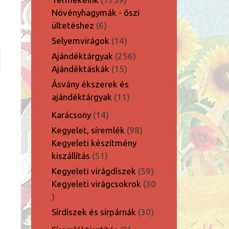
termék
Növényhagymák - őszi
6
ültetéshez
6
termék
14
Selyemvirágok
14
termék
256
Ajándéktárgyak
256
15
termék
Ajándéktáskák
15
termék
Ásvány ékszerek és
11
ajándéktárgyak
11
termék
14
Karácsony
14
termék
98
Kegyelet, síremlék
98
termék
Kegyeleti készítmény
51
kiszállítás
51
termék
59
Kegyeleti virágdíszek
59
termék
Kegyeleti virágcsokrok
30
30
termék
30
Sírdíszek és sírpárnák
30
termék