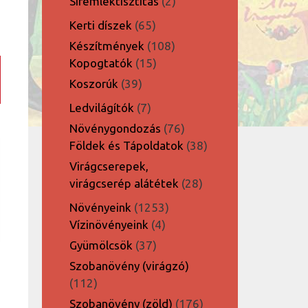
2
Síremléktisztítás
2
termék
65
Kerti díszek
65
termék
108
Készítmények
108
15
termék
Kopogtatók
15
termék
39
Koszorúk
39
termék
7
Ledvilágítók
7
termék
76
Növénygondozás
76
termék
38
Földek és Tápoldatok
38
termék
Virágcserepek,
28
virágcserép alátétek
28
termék
1253
Növényeink
1253
4
termék
Vízinövényeink
4
termék
37
Gyümölcsök
37
termék
Szobanövény (virágzó)
112
112
termék
176
Szobanövény (zöld)
176