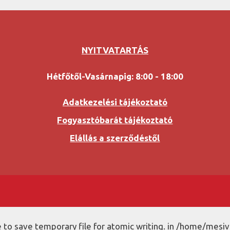
NYITVATARTÁS
Hétfőtől-Vasárnapig: 8:00 - 18:00
Adatkezelési tájékoztató
Fogyasztóbarát tájékoztató
Elállás a szerződéstől
to save temporary file for atomic writing. in /home/mesiv