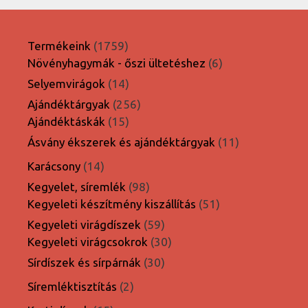
1759
Termékeink
1759
termék
6
Növényhagymák - őszi ültetéshez
6
termék
14
Selyemvirágok
14
termék
256
Ajándéktárgyak
256
15
termék
Ajándéktáskák
15
termék
11
Ásvány ékszerek és ajándéktárgyak
11
termék
14
Karácsony
14
termék
98
Kegyelet, síremlék
98
termék
51
Kegyeleti készítmény kiszállítás
51
termék
59
Kegyeleti virágdíszek
59
termék
30
Kegyeleti virágcsokrok
30
termék
30
Sírdíszek és sírpárnák
30
termék
2
Síremléktisztítás
2
termék