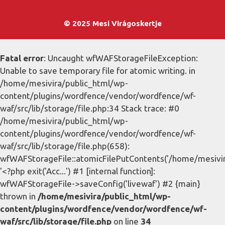
© 2025 Mesi Virágoskertje
Fatal error
: Uncaught wfWAFStorageFileException:
Unable to save temporary file for atomic writing. in
/home/mesivira/public_html/wp-
content/plugins/wordfence/vendor/wordfence/wf-
waf/src/lib/storage/file.php:34 Stack trace: #0
/home/mesivira/public_html/wp-
content/plugins/wordfence/vendor/wordfence/wf-
waf/src/lib/storage/file.php(658):
wfWAFStorageFile::atomicFilePutContents('/home/mesivira/
'<?php exit('Acc...') #1 [internal function]:
wfWAFStorageFile->saveConfig('livewaf') #2 {main}
thrown in
/home/mesivira/public_html/wp-
content/plugins/wordfence/vendor/wordfence/wf-
waf/src/lib/storage/file.php
on line
34