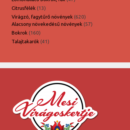
termék
13
Citrusfélék
13
termék
620
Virágzó, fagytűrő növények
620
termék
57
Alacsony növekedésű növények
57
termék
160
Bokrok
160
termék
41
Talajtakarók
41
termék