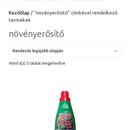
Kezdőlap
/ “növényerősítő” címkével rendelkező
termékek
növényerősítő
Sorted
Mind a(z) 5 találat megjelenítve
by
latest