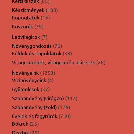
65
Kerti díszek
65
termék
108
Készítmények
108
15
termék
Kopogtatók
15
termék
39
Koszorúk
39
termék
7
Ledvilágítók
7
termék
76
Növénygondozás
76
termék
38
Földek és Tápoldatok
38
termék
28
Virágcserepek, virágcserép alátétek
28
termék
1253
Növényeink
1253
4
termék
Vízinövényeink
4
termék
37
Gyümölcsök
37
termék
112
Szobanövény (virágzó)
112
termék
176
Szobanövény (zöld)
176
termék
750
Évelők és fagytűrők
750
25
termék
Bokrok
25
termék
29
Díszfák
29