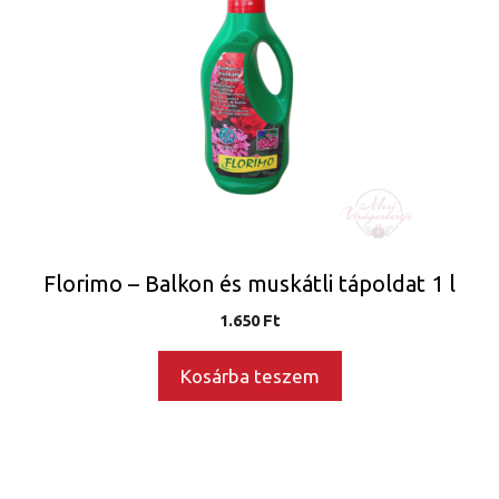
Florimo – Balkon és muskátli tápoldat 1 l
1.650
Ft
Kosárba teszem