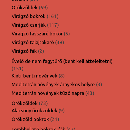
termék
69
Örökzöldek
69
termék
161
Virágzó bokrok
161
termék
117
Virágzó cserjék
117
termék
5
Virágzó fásszárú bokor
5
termék
39
Virágzó talajtakaró
39
termék
2
Virágzó fák
2
termék
Évelő de nem fagytűrő (bent kell átteleltetni)
151
151
termék
8
Kinti-benti növények
8
termék
3
Mediterrán növények árnyékos helyre
3
termék
43
Mediterrán növények tűző napra
43
termék
73
Örökzöldek
73
termék
9
Alacsony örökzöldek
9
termék
21
Örökzöld bokrok
21
termék
47
Lombhullató bokrok, fák
47