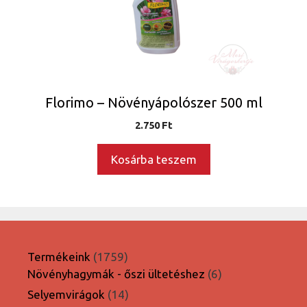
Florimo – Növényápolószer 500 ml
2.750
Ft
Kosárba teszem
1759
Termékeink
1759
termék
6
Növényhagymák - őszi ültetéshez
6
termék
14
Selyemvirágok
14