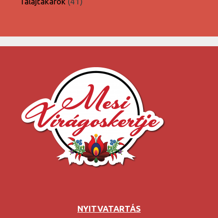
41
Talajtakarók
41
termék
NYITVATARTÁS