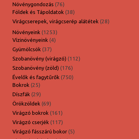
termék
76
Növénygondozás
76
termék
38
Földek és Tápoldatok
38
termék
28
Virágcserepek, virágcserép alátétek
28
termék
1253
Növényeink
1253
4
termék
Vízinövényeink
4
termék
37
Gyümölcsök
37
termék
112
Szobanövény (virágzó)
112
termék
176
Szobanövény (zöld)
176
termék
750
Évelők és fagytűrők
750
25
termék
Bokrok
25
termék
29
Díszfák
29
termék
69
Örökzöldek
69
termék
161
Virágzó bokrok
161
termék
117
Virágzó cserjék
117
termék
5
Virágzó fásszárú bokor
5
termék