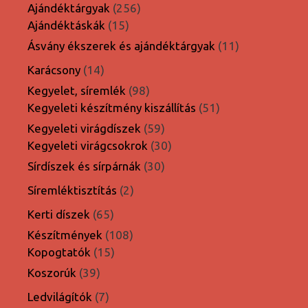
termék
256
Ajándéktárgyak
256
15
termék
Ajándéktáskák
15
termék
11
Ásvány ékszerek és ajándéktárgyak
11
termék
14
Karácsony
14
termék
98
Kegyelet, síremlék
98
termék
51
Kegyeleti készítmény kiszállítás
51
termék
59
Kegyeleti virágdíszek
59
termék
30
Kegyeleti virágcsokrok
30
termék
30
Sírdíszek és sírpárnák
30
termék
2
Síremléktisztítás
2
termék
65
Kerti díszek
65
termék
108
Készítmények
108
15
termék
Kopogtatók
15
termék
39
Koszorúk
39
termék
7
Ledvilágítók
7