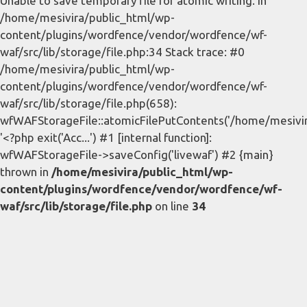
Unable to save temporary file for atomic writing. in
/home/mesivira/public_html/wp-
content/plugins/wordfence/vendor/wordfence/wf-
waf/src/lib/storage/file.php:34 Stack trace: #0
/home/mesivira/public_html/wp-
content/plugins/wordfence/vendor/wordfence/wf-
waf/src/lib/storage/file.php(658):
wfWAFStorageFile::atomicFilePutContents('/home/mesivira/
'<?php exit('Acc...') #1 [internal function]:
wfWAFStorageFile->saveConfig('livewaf') #2 {main}
thrown in
/home/mesivira/public_html/wp-
content/plugins/wordfence/vendor/wordfence/wf-
waf/src/lib/storage/file.php
on line
34