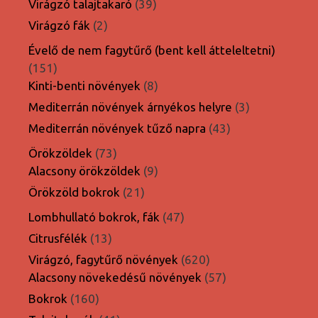
39
Virágzó talajtakaró
39
termék
2
Virágzó fák
2
termék
Évelő de nem fagytűrő (bent kell átteleltetni)
151
151
termék
8
Kinti-benti növények
8
termék
3
Mediterrán növények árnyékos helyre
3
termék
43
Mediterrán növények tűző napra
43
termék
73
Örökzöldek
73
termék
9
Alacsony örökzöldek
9
termék
21
Örökzöld bokrok
21
termék
47
Lombhullató bokrok, fák
47
termék
13
Citrusfélék
13
termék
620
Virágzó, fagytűrő növények
620
termék
57
Alacsony növekedésű növények
57
termék
160
Bokrok
160
termék