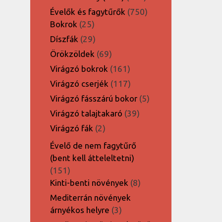
termék
750
Évelők és fagytűrők
750
25
termék
Bokrok
25
termék
29
Díszfák
29
termék
69
Örökzöldek
69
termék
161
Virágzó bokrok
161
termék
117
Virágzó cserjék
117
termék
5
Virágzó fásszárú bokor
5
termék
39
Virágzó talajtakaró
39
termék
2
Virágzó fák
2
termék
Évelő de nem fagytűrő
(bent kell átteleltetni)
151
151
termék
8
Kinti-benti növények
8
termék
Mediterrán növények
3
árnyékos helyre
3
termék