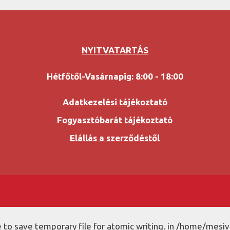
NYITVATARTÁS
Hétfőtől-Vasárnapig: 8:00 - 18:00
Adatkezelési tájékoztató
Fogyasztóbarát tájékoztató
Elállás a szerződéstől
to save temporary file for atomic writing. in /home/mesiv