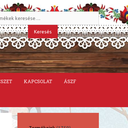
és
kezőre:
Keresés
ÉSZET
KAPCSOLAT
ÁSZF
1759
Termékeink
1759