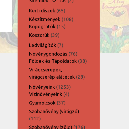
2
Síremléktisztítás
2
termék
65
Kerti díszek
65
termék
108
Készítmények
108
15
termék
Kopogtatók
15
termék
39
Koszorúk
39
termék
7
Ledvilágítók
7
termék
76
Növénygondozás
76
termék
38
Földek és Tápoldatok
38
termék
Virágcserepek,
28
virágcserép alátétek
28
termék
1253
Növényeink
1253
4
termék
Vízinövényeink
4
termék
37
Gyümölcsök
37
termék
Szobanövény (virágzó)
112
112
termék
176
Szobanövény (zöld)
176