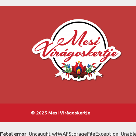
© 2025 Mesi Virágoskertje
Fatal error
: Uncaught wfWAFStorageFileException: Unable 