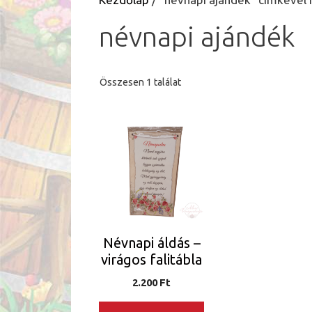
névnapi ajándék
Összesen 1 találat
Névnapi áldás –
virágos falitábla
2.200
Ft