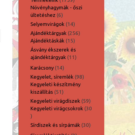
termék
Növényhagymák - őszi
6
ültetéshez
6
termék
14
Selyemvirágok
14
termék
256
Ajándéktárgyak
256
15
termék
Ajándéktáskák
15
termék
Ásvány ékszerek és
11
ajándéktárgyak
11
termék
14
Karácsony
14
termék
98
Kegyelet, síremlék
98
termék
Kegyeleti készítmény
51
kiszállítás
51
termék
59
Kegyeleti virágdíszek
59
termék
Kegyeleti virágcsokrok
30
30
termék
30
Sírdíszek és sírpárnák
30
termék