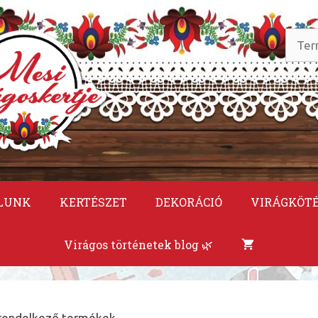
Keres
a
követ
LUNK
KERTÉSZET
DEKORÁCIÓ
VIRÁGKÖT
Virágos történetek blog 🌿
 rendelkező termékek