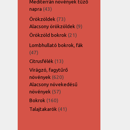
Mediterrán növények tűző
43
napra
43
termék
73
Örökzöldek
73
termék
9
Alacsony örökzöldek
9
termék
21
Örökzöld bokrok
21
termék
Lombhullató bokrok, fák
47
47
termék
13
Citrusfélék
13
termék
Virágzó, fagytűrő
620
növények
620
termék
Alacsony növekedésű
57
növények
57
termék
160
Bokrok
160
termék
41
Talajtakarók
41
termék