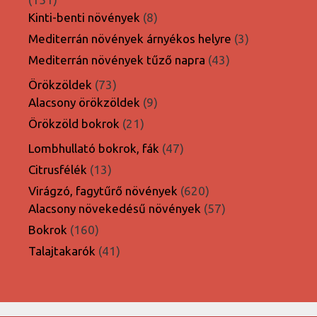
termék
8
Kinti-benti növények
8
termék
3
Mediterrán növények árnyékos helyre
3
termék
43
Mediterrán növények tűző napra
43
termék
73
Örökzöldek
73
termék
9
Alacsony örökzöldek
9
termék
21
Örökzöld bokrok
21
termék
47
Lombhullató bokrok, fák
47
termék
13
Citrusfélék
13
termék
620
Virágzó, fagytűrő növények
620
termék
57
Alacsony növekedésű növények
57
termék
160
Bokrok
160
termék
41
Talajtakarók
41
termék