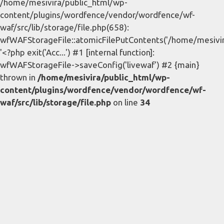
/home/mesivira/public_html/wp-
content/plugins/wordfence/vendor/wordfence/wf-
waf/src/lib/storage/file.php(658):
wfWAFStorageFile::atomicFilePutContents('/home/mesivira/
'<?php exit('Acc...') #1 [internal function]:
wfWAFStorageFile->saveConfig('livewaf') #2 {main}
thrown in
/home/mesivira/public_html/wp-
content/plugins/wordfence/vendor/wordfence/wf-
waf/src/lib/storage/file.php
on line
34