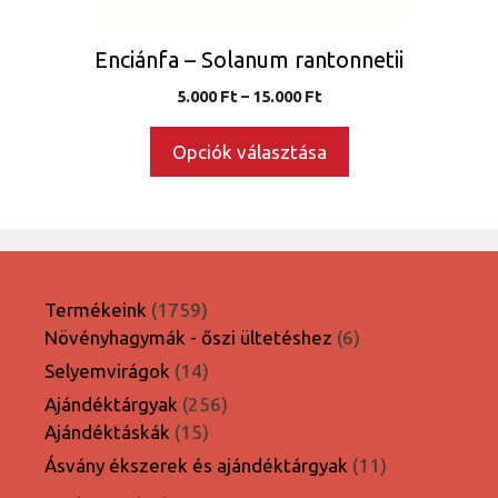
ki
Enciánfa – Solanum rantonnetii
Ártartomány:
5.000
Ft
–
15.000
Ft
5.000 Ft
-
Opciók választása
15.000 Ft
1759
Termékeink
1759
termék
6
Növényhagymák - őszi ültetéshez
6
termék
14
Selyemvirágok
14
termék
256
Ajándéktárgyak
256
15
termék
Ajándéktáskák
15
termék
11
Ásvány ékszerek és ajándéktárgyak
11
termék