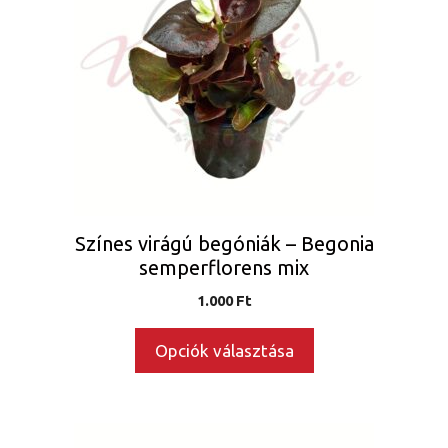
több
variációja
van.
A
változatok
a
termékoldalon
választhatók
ki
Színes virágú begóniák – Begonia
semperflorens mix
1.000
Ft
Opciók választása
Ennek