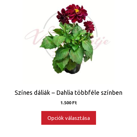
a
terméknek
több
variációja
van.
A
változatok
a
termékoldalon
választhatók
ki
Színes dáliák – Dahlia többféle színben
1.500
Ft
Opciók választása