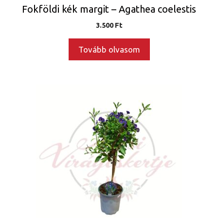
Fokföldi kék margit – Agathea coelestis
3.500
Ft
Tovább olvasom
Ennek
a
terméknek
több
variációja
van.
A
változatok
a
termékoldalon
választhatók