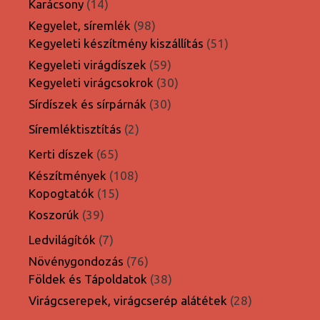
14
Karácsony
14
termék
98
Kegyelet, síremlék
98
termék
51
Kegyeleti készítmény kiszállítás
51
termék
59
Kegyeleti virágdíszek
59
termék
30
Kegyeleti virágcsokrok
30
termék
30
Sírdíszek és sírpárnák
30
termék
2
Síremléktisztítás
2
termék
65
Kerti díszek
65
termék
108
Készítmények
108
15
termék
Kopogtatók
15
termék
39
Koszorúk
39
termék
7
Ledvilágítók
7
termék
76
Növénygondozás
76
termék
38
Földek és Tápoldatok
38
termék
28
Virágcserepek, virágcserép alátétek
28
termék