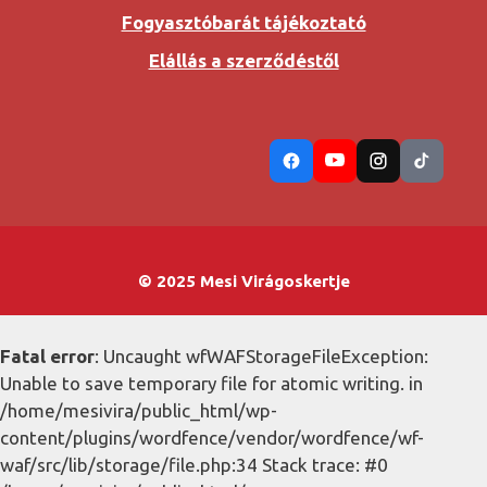
Fogyasztóbarát tájékoztató
Elállás a szerződéstől
© 2025 Mesi Virágoskertje
Fatal error
: Uncaught wfWAFStorageFileException:
Unable to save temporary file for atomic writing. in
/home/mesivira/public_html/wp-
content/plugins/wordfence/vendor/wordfence/wf-
waf/src/lib/storage/file.php:34 Stack trace: #0