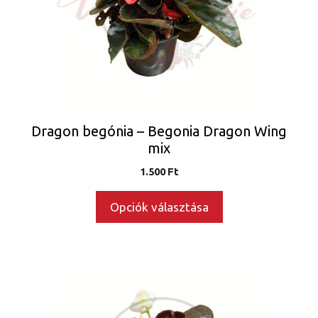
A
változatok
a
termékoldalon
választhatók
ki
Dragon begónia – Begonia Dragon Wing
mix
1.500
Ft
Opciók választása
Ennek
a
terméknek