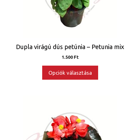
változatok
a
termékoldalon
választhatók
ki
Dupla virágú dús petúnia – Petunia mix
1.500
Ft
Opciók választása
Ennek
a
terméknek
több
variációja
van.