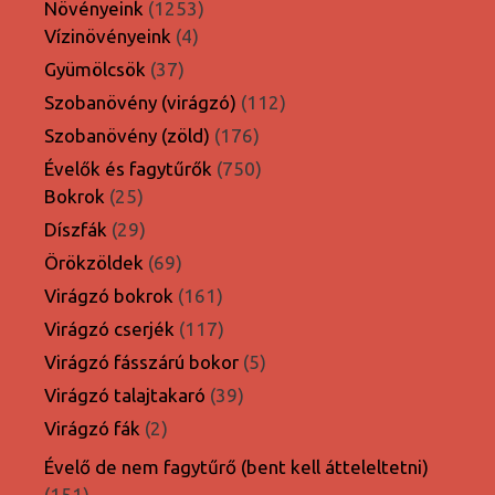
1253
Növényeink
1253
4
termék
Vízinövényeink
4
termék
37
Gyümölcsök
37
termék
112
Szobanövény (virágzó)
112
termék
176
Szobanövény (zöld)
176
termék
750
Évelők és fagytűrők
750
25
termék
Bokrok
25
termék
29
Díszfák
29
termék
69
Örökzöldek
69
termék
161
Virágzó bokrok
161
termék
117
Virágzó cserjék
117
termék
5
Virágzó fásszárú bokor
5
termék
39
Virágzó talajtakaró
39
termék
2
Virágzó fák
2
termék
Évelő de nem fagytűrő (bent kell átteleltetni)
151
151