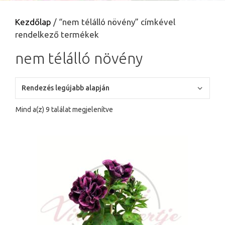
Kezdőlap
/ “nem télálló növény” címkével
rendelkező termékek
nem télálló növény
Sorted
Mind a(z) 9 találat megjelenítve
by
latest
Ennek
a
terméknek
több
variációja
van.
A