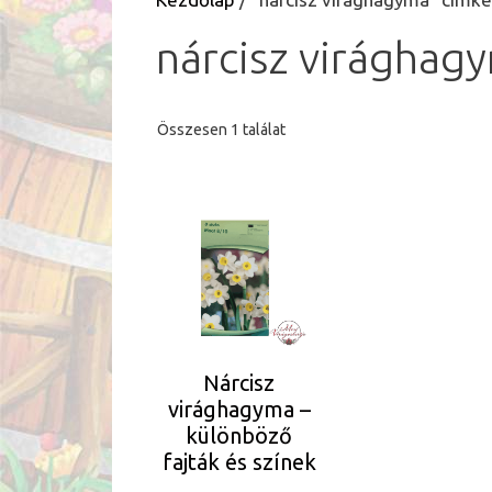
nárcisz virághag
Összesen 1 találat
Ennek
a
terméknek
több
variációja
van.
A
Nárcisz
változatok
virághagyma –
a
különböző
termékoldalon
fajták és színek
választhatók