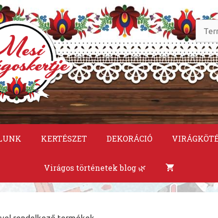
Keres
a
követ
LUNK
KERTÉSZET
DEKORÁCIÓ
VIRÁGKÖT
Virágos történetek blog 🌿
ével rendelkező termékek