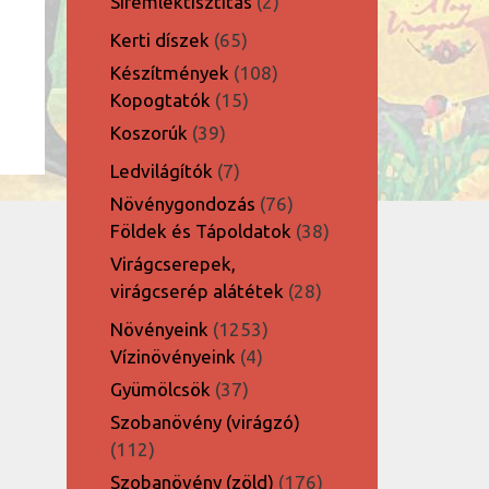
2
Síremléktisztítás
2
termék
65
Kerti díszek
65
termék
108
Készítmények
108
15
termék
Kopogtatók
15
termék
39
Koszorúk
39
termék
7
Ledvilágítók
7
termék
76
Növénygondozás
76
termék
38
Földek és Tápoldatok
38
termék
Virágcserepek,
28
virágcserép alátétek
28
termék
1253
Növényeink
1253
4
termék
Vízinövényeink
4
termék
37
Gyümölcsök
37
termék
Szobanövény (virágzó)
112
112
termék
176
Szobanövény (zöld)
176