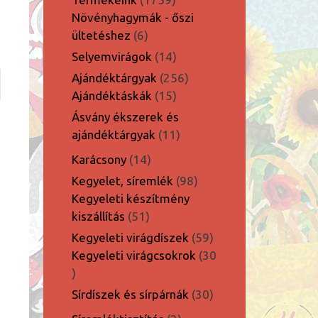
termék
Növényhagymák - őszi
6
ültetéshez
6
termék
14
Selyemvirágok
14
termék
256
Ajándéktárgyak
256
15
termék
Ajándéktáskák
15
termék
Ásvány ékszerek és
11
ajándéktárgyak
11
termék
14
Karácsony
14
termék
98
Kegyelet, síremlék
98
termék
Kegyeleti készítmény
51
kiszállítás
51
termék
59
Kegyeleti virágdíszek
59
termék
Kegyeleti virágcsokrok
30
30
termék
30
Sírdíszek és sírpárnák
30
termék