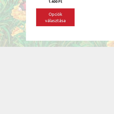
1.400
Ft
ki
Opciók
választása