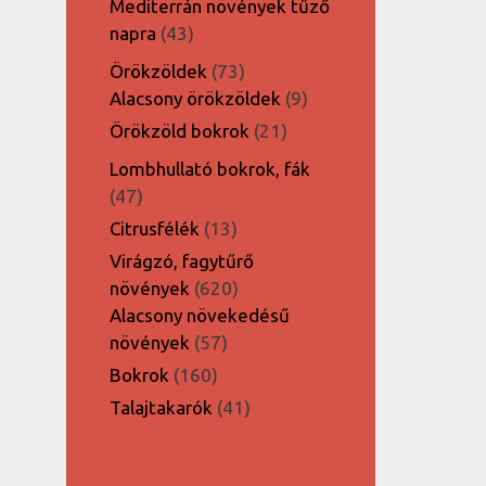
Mediterrán növények tűző
43
napra
43
termék
73
Örökzöldek
73
termék
9
Alacsony örökzöldek
9
termék
21
Örökzöld bokrok
21
termék
Lombhullató bokrok, fák
47
47
termék
13
Citrusfélék
13
termék
Virágzó, fagytűrő
620
növények
620
termék
Alacsony növekedésű
57
növények
57
termék
160
Bokrok
160
termék
41
Talajtakarók
41
termék