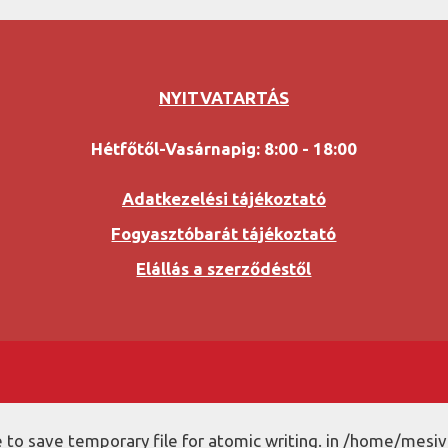
NYITVATARTÁS
Hétfőtől-Vasárnapig: 8:00 - 18:00
Adatkezelési tájékoztató
Fogyasztóbarát tájékoztató
Elállás a szerződéstől
to save temporary file for atomic writing. in /home/mesiv