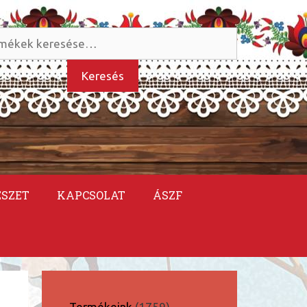
és
kezőre:
Keresés
ÉSZET
KAPCSOLAT
ÁSZF
1759
Termékeink
1759