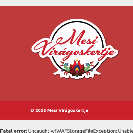
© 2025 Mesi Virágoskertje
Fatal error
: Uncaught wfWAFStorageFileException: Unable 