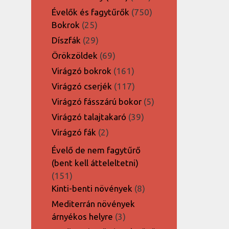
termék
750
Évelők és fagytűrők
750
25
termék
Bokrok
25
termék
29
Díszfák
29
termék
69
Örökzöldek
69
termék
161
Virágzó bokrok
161
termék
117
Virágzó cserjék
117
termék
5
Virágzó fásszárú bokor
5
termék
39
Virágzó talajtakaró
39
termék
2
Virágzó fák
2
termék
Évelő de nem fagytűrő
(bent kell átteleltetni)
151
151
termék
8
Kinti-benti növények
8
termék
Mediterrán növények
3
árnyékos helyre
3
termék