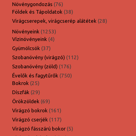
termék
76
Növénygondozás
76
termék
38
Földek és Tápoldatok
38
termék
28
Virágcserepek, virágcserép alátétek
28
termék
1253
Növényeink
1253
4
termék
Vízinövényeink
4
termék
37
Gyümölcsök
37
termék
112
Szobanövény (virágzó)
112
termék
176
Szobanövény (zöld)
176
termék
750
Évelők és fagytűrők
750
25
termék
Bokrok
25
termék
29
Díszfák
29
termék
69
Örökzöldek
69
termék
161
Virágzó bokrok
161
termék
117
Virágzó cserjék
117
termék
5
Virágzó fásszárú bokor
5
termék