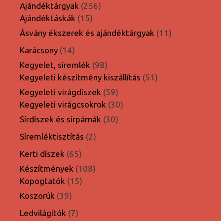
termék
256
Ajándéktárgyak
256
15
termék
Ajándéktáskák
15
termék
11
Ásvány ékszerek és ajándéktárgyak
11
termék
14
Karácsony
14
termék
98
Kegyelet, síremlék
98
termék
51
Kegyeleti készítmény kiszállítás
51
termék
59
Kegyeleti virágdíszek
59
termék
30
Kegyeleti virágcsokrok
30
termék
30
Sírdíszek és sírpárnák
30
termék
2
Síremléktisztítás
2
termék
65
Kerti díszek
65
termék
108
Készítmények
108
15
termék
Kopogtatók
15
termék
39
Koszorúk
39
termék
7
Ledvilágítók
7