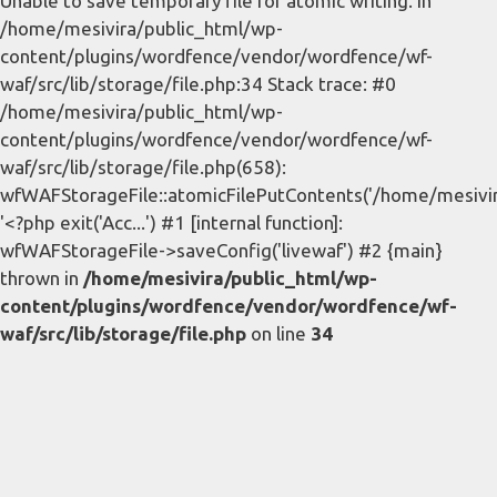
Unable to save temporary file for atomic writing. in
/home/mesivira/public_html/wp-
content/plugins/wordfence/vendor/wordfence/wf-
waf/src/lib/storage/file.php:34 Stack trace: #0
/home/mesivira/public_html/wp-
content/plugins/wordfence/vendor/wordfence/wf-
waf/src/lib/storage/file.php(658):
wfWAFStorageFile::atomicFilePutContents('/home/mesivira/
'<?php exit('Acc...') #1 [internal function]:
wfWAFStorageFile->saveConfig('livewaf') #2 {main}
thrown in
/home/mesivira/public_html/wp-
content/plugins/wordfence/vendor/wordfence/wf-
waf/src/lib/storage/file.php
on line
34