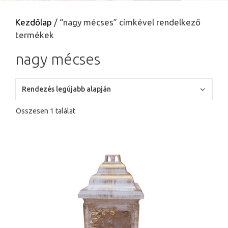
Kezdőlap
/ “nagy mécses” címkével rendelkező
termékek
nagy mécses
Összesen 1 találat
Ennek
a
terméknek
több
variációja
van.
A