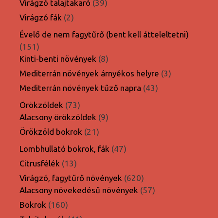
39
Virágzó talajtakaró
39
termék
2
Virágzó fák
2
termék
Évelő de nem fagytűrő (bent kell átteleltetni)
151
151
termék
8
Kinti-benti növények
8
termék
3
Mediterrán növények árnyékos helyre
3
termék
43
Mediterrán növények tűző napra
43
termék
73
Örökzöldek
73
termék
9
Alacsony örökzöldek
9
termék
21
Örökzöld bokrok
21
termék
47
Lombhullató bokrok, fák
47
termék
13
Citrusfélék
13
termék
620
Virágzó, fagytűrő növények
620
termék
57
Alacsony növekedésű növények
57
termék
160
Bokrok
160
termék