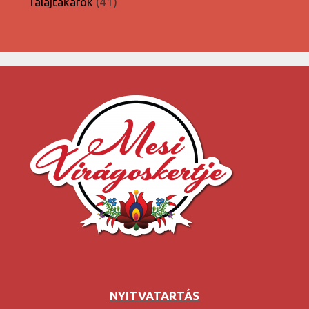
41
Talajtakarók
41
termék
NYITVATARTÁS