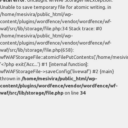
Unable to save temporary file for atomic writing. in
/home/mesivira/public_html/wp-
content/plugins/wordfence/vendor/wordfence/wf-
waf/src/lib/storage/file.php:34 Stack trace: #0
/home/mesivira/public_html/wp-
content/plugins/wordfence/vendor/wordfence/wf-
waf/src/lib/storage/file.php(658):
wfWAFStorageFile::atomicFilePutContents('/home/mesivira/
'<?php exit('Acc...') #1 [internal function]:
wfWAFStorageFile->saveConfig('livewaf') #2 {main}
thrown in
/home/mesivira/public_html/wp-
content/plugins/wordfence/vendor/wordfence/wf-
waf/src/lib/storage/file.php
on line
34