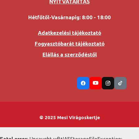
NYITVATARTÁS
Hétfőtől-Vasárnapig: 8:00 - 18:00
Adatkezelési tájékoztató
Fogyasztóbarát tájékoztató
Elállás a szerződéstől
© 2025 Mesi Virágoskertje
Fatal error
: Uncaught wfWAFStorageFileException: