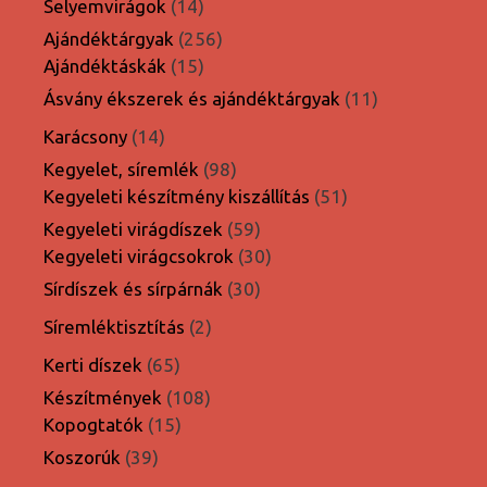
14
Selyemvirágok
14
termék
256
Ajándéktárgyak
256
15
termék
Ajándéktáskák
15
termék
11
Ásvány ékszerek és ajándéktárgyak
11
termék
14
Karácsony
14
termék
98
Kegyelet, síremlék
98
termék
51
Kegyeleti készítmény kiszállítás
51
termék
59
Kegyeleti virágdíszek
59
termék
30
Kegyeleti virágcsokrok
30
termék
30
Sírdíszek és sírpárnák
30
termék
2
Síremléktisztítás
2
termék
65
Kerti díszek
65
termék
108
Készítmények
108
15
termék
Kopogtatók
15
termék
39
Koszorúk
39
termék