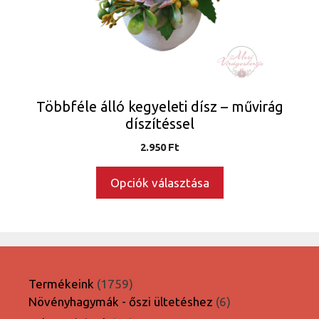
változatok
a
termékoldalon
választhatók
ki
Többféle álló kegyeleti dísz – művirág
díszítéssel
2.950
Ft
Opciók választása
1759
Termékeink
1759
termék
6
Növényhagymák - őszi ültetéshez
6
termék