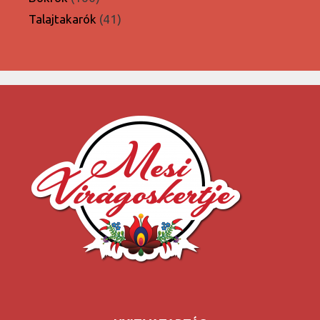
termék
41
Talajtakarók
41
termék