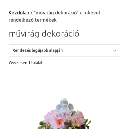
Kezdőlap
/ “művirág dekoráció” címkével
rendelkező termékek
művirág dekoráció
Összesen 1 találat
Ennek
a
terméknek
több
variációja
van.
A