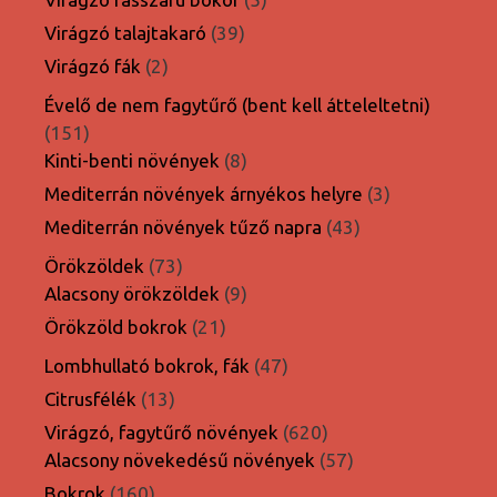
termék
39
Virágzó talajtakaró
39
termék
2
Virágzó fák
2
termék
Évelő de nem fagytűrő (bent kell átteleltetni)
151
151
termék
8
Kinti-benti növények
8
termék
3
Mediterrán növények árnyékos helyre
3
termék
43
Mediterrán növények tűző napra
43
termék
73
Örökzöldek
73
termék
9
Alacsony örökzöldek
9
termék
21
Örökzöld bokrok
21
termék
47
Lombhullató bokrok, fák
47
termék
13
Citrusfélék
13
termék
620
Virágzó, fagytűrő növények
620
termék
57
Alacsony növekedésű növények
57
termék
160
Bokrok
160