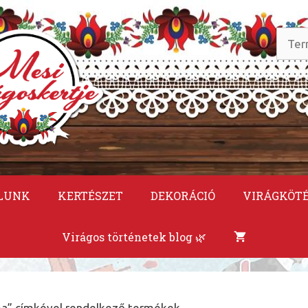
Keres
a
követ
LUNK
KERTÉSZET
DEKORÁCIÓ
VIRÁGKÖT
Virágos történetek blog 🌿
a” címkével rendelkező termékek