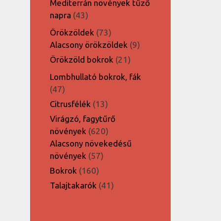
Mediterrán növények tűző
43
napra
43
termék
73
Örökzöldek
73
termék
9
Alacsony örökzöldek
9
termék
21
Örökzöld bokrok
21
termék
Lombhullató bokrok, fák
47
47
termék
13
Citrusfélék
13
termék
Virágzó, fagytűrő
620
növények
620
termék
Alacsony növekedésű
57
növények
57
termék
160
Bokrok
160
termék
41
Talajtakarók
41
termék