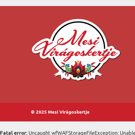
© 2025 Mesi Virágoskertje
Fatal error
: Uncaught wfWAFStorageFileException: Unable 