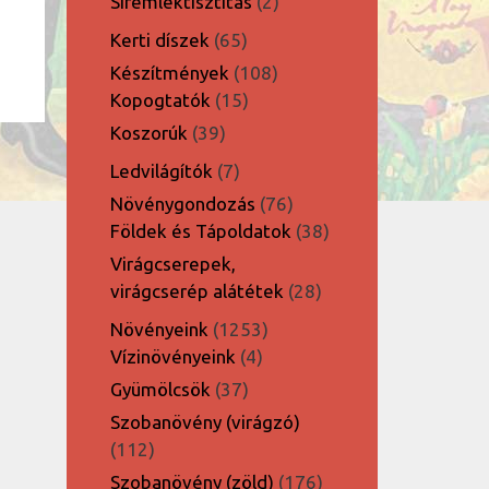
2
Síremléktisztítás
2
termék
65
Kerti díszek
65
termék
108
Készítmények
108
15
termék
Kopogtatók
15
termék
39
Koszorúk
39
termék
7
Ledvilágítók
7
termék
76
Növénygondozás
76
termék
38
Földek és Tápoldatok
38
termék
Virágcserepek,
28
virágcserép alátétek
28
termék
1253
Növényeink
1253
4
termék
Vízinövényeink
4
termék
37
Gyümölcsök
37
termék
Szobanövény (virágzó)
112
112
termék
176
Szobanövény (zöld)
176