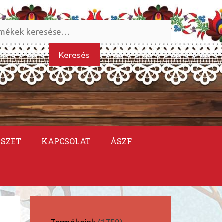
és
kezőre:
Keresés
ÉSZET
KAPCSOLAT
ÁSZF
1759
Termékeink
1759