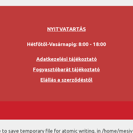
NYITVATARTÁS
Hétfőtől-Vasárnapig: 8:00 - 18:00
Adatkezelési tájékoztató
Fogyasztóbarát tájékoztató
Elállás a szerződéstől
to save temporary file for atomic writing. in /home/mesiv