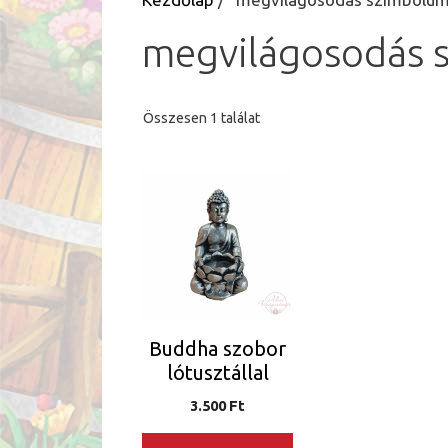
megvilágosodás 
Összesen 1 találat
Buddha szobor
lótusztállal
3.500
Ft