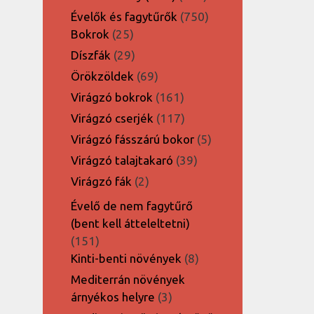
termék
750
Évelők és fagytűrők
750
25
termék
Bokrok
25
termék
29
Díszfák
29
termék
69
Örökzöldek
69
termék
161
Virágzó bokrok
161
termék
117
Virágzó cserjék
117
termék
5
Virágzó fásszárú bokor
5
termék
39
Virágzó talajtakaró
39
termék
2
Virágzó fák
2
termék
Évelő de nem fagytűrő
(bent kell átteleltetni)
151
151
termék
8
Kinti-benti növények
8
termék
Mediterrán növények
3
árnyékos helyre
3
termék