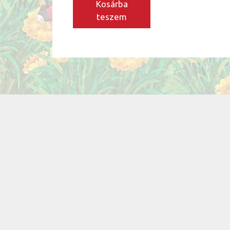
Kosárba
teszem