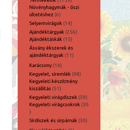
termék
Növényhagymák - őszi
6
ültetéshez
6
termék
14
Selyemvirágok
14
termék
256
Ajándéktárgyak
256
15
termék
Ajándéktáskák
15
termék
Ásvány ékszerek és
11
ajándéktárgyak
11
termék
14
Karácsony
14
termék
98
Kegyelet, síremlék
98
termék
Kegyeleti készítmény
51
kiszállítás
51
termék
59
Kegyeleti virágdíszek
59
termék
Kegyeleti virágcsokrok
30
30
termék
30
Sírdíszek és sírpárnák
30
termék