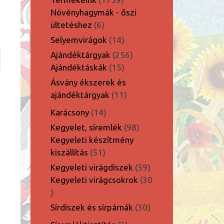
termék
Növényhagymák - őszi
6
ültetéshez
6
termék
14
Selyemvirágok
14
termék
256
Ajándéktárgyak
256
15
termék
Ajándéktáskák
15
termék
Ásvány ékszerek és
11
ajándéktárgyak
11
termék
14
Karácsony
14
termék
98
Kegyelet, síremlék
98
termék
Kegyeleti készítmény
51
kiszállítás
51
termék
59
Kegyeleti virágdíszek
59
termék
Kegyeleti virágcsokrok
30
30
termék
30
Sírdíszek és sírpárnák
30
termék