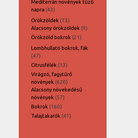
Mediterrán növények tűző
43
napra
43
termék
73
Örökzöldek
73
termék
9
Alacsony örökzöldek
9
termék
21
Örökzöld bokrok
21
termék
Lombhullató bokrok, fák
47
47
termék
13
Citrusfélék
13
termék
Virágzó, fagytűrő
620
növények
620
termék
Alacsony növekedésű
57
növények
57
termék
160
Bokrok
160
termék
41
Talajtakarók
41
termék