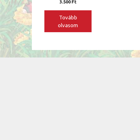
3.500
Ft
Tovább
olvasom