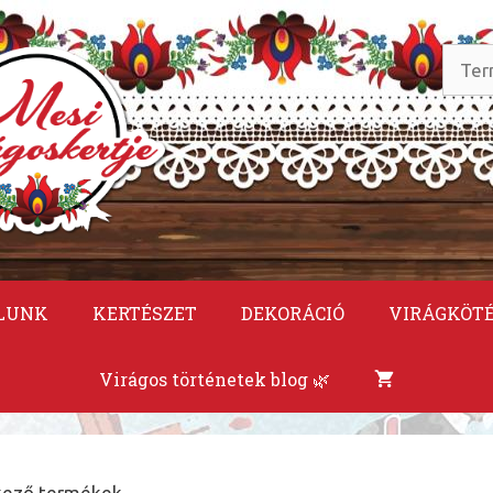
Keres
a
követ
LUNK
KERTÉSZET
DEKORÁCIÓ
VIRÁGKÖT
Virágos történetek blog 🌿
elkező termékek