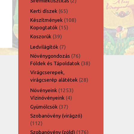
2
Síremléktisztítás
2
termék
65
Kerti díszek
65
termék
108
Készítmények
108
15
termék
Kopogtatók
15
termék
39
Koszorúk
39
termék
7
Ledvilágítók
7
termék
76
Növénygondozás
76
termék
38
Földek és Tápoldatok
38
termék
Virágcserepek,
28
virágcserép alátétek
28
termék
1253
Növényeink
1253
4
termék
Vízinövényeink
4
termék
37
Gyümölcsök
37
termék
Szobanövény (virágzó)
112
112
termék
176
Szobanövény (zöld)
176