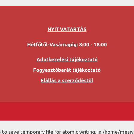
NYITVATARTÁS
Hétfőtől-Vasárnapig: 8:00 - 18:00
Adatkezelési tájékoztató
Fogyasztóbarát tájékoztató
Elállás a szerződéstől
to save temporary file for atomic writing. in /home/mesiv