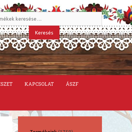
és
kezőre:
Keresés
ÉSZET
KAPCSOLAT
ÁSZF
1759
Termékeink
1759