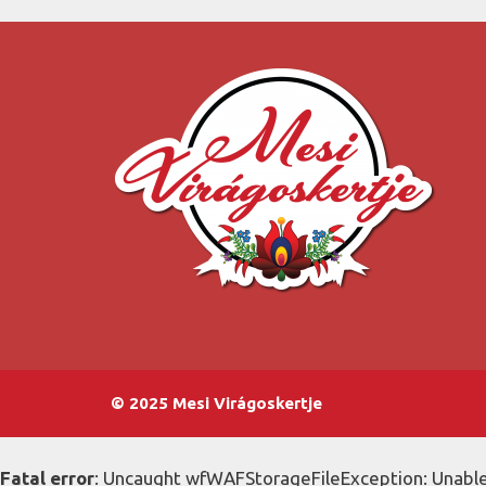
© 2025 Mesi Virágoskertje
Fatal error
: Uncaught wfWAFStorageFileException: Unable 