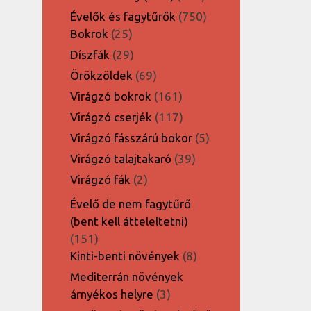
termék
750
Évelők és fagytűrők
750
25
termék
Bokrok
25
termék
29
Díszfák
29
termék
69
Örökzöldek
69
termék
161
Virágzó bokrok
161
termék
117
Virágzó cserjék
117
termék
5
Virágzó fásszárú bokor
5
termék
39
Virágzó talajtakaró
39
termék
2
Virágzó fák
2
termék
Évelő de nem fagytűrő
(bent kell átteleltetni)
151
151
termék
8
Kinti-benti növények
8
termék
Mediterrán növények
3
árnyékos helyre
3
termék