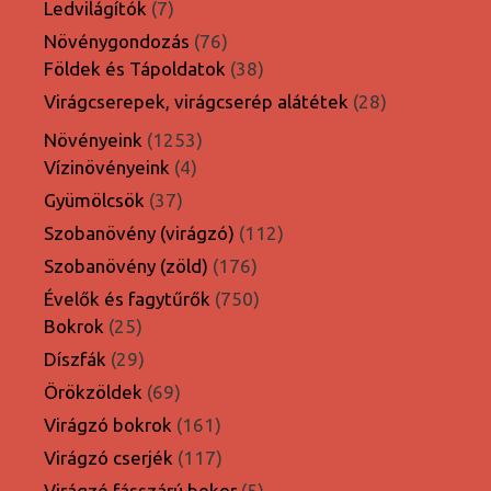
7
Ledvilágítók
7
termék
76
Növénygondozás
76
termék
38
Földek és Tápoldatok
38
termék
28
Virágcserepek, virágcserép alátétek
28
termék
1253
Növényeink
1253
4
termék
Vízinövényeink
4
termék
37
Gyümölcsök
37
termék
112
Szobanövény (virágzó)
112
termék
176
Szobanövény (zöld)
176
termék
750
Évelők és fagytűrők
750
25
termék
Bokrok
25
termék
29
Díszfák
29
termék
69
Örökzöldek
69
termék
161
Virágzó bokrok
161
termék
117
Virágzó cserjék
117
termék
5
Virágzó fásszárú bokor
5