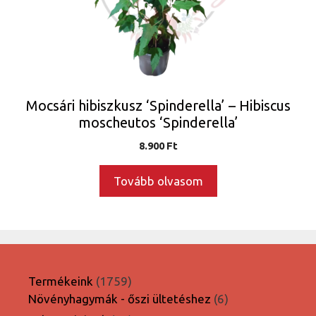
Mocsári hibiszkusz ‘Spinderella’ – Hibiscus
moscheutos ‘Spinderella’
8.900
Ft
Tovább olvasom
1759
Termékeink
1759
termék
6
Növényhagymák - őszi ültetéshez
6
termék