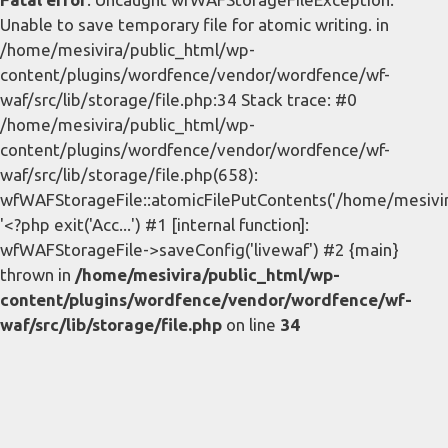
Unable to save temporary file for atomic writing. in
/home/mesivira/public_html/wp-
content/plugins/wordfence/vendor/wordfence/wf-
waf/src/lib/storage/file.php:34 Stack trace: #0
/home/mesivira/public_html/wp-
content/plugins/wordfence/vendor/wordfence/wf-
waf/src/lib/storage/file.php(658):
wfWAFStorageFile::atomicFilePutContents('/home/mesivira/
'<?php exit('Acc...') #1 [internal function]:
wfWAFStorageFile->saveConfig('livewaf') #2 {main}
thrown in
/home/mesivira/public_html/wp-
content/plugins/wordfence/vendor/wordfence/wf-
waf/src/lib/storage/file.php
on line
34