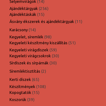
14
Selyemvirágok
14
termék
256
Ajándéktárgyak
256
15
termék
Ajándéktáskák
15
termék
11
Ásvány ékszerek és ajándéktárgyak
11
termék
14
Karácsony
14
termék
98
Kegyelet, síremlék
98
termék
51
Kegyeleti készítmény kiszállítás
51
termék
59
Kegyeleti virágdíszek
59
termék
30
Kegyeleti virágcsokrok
30
termék
30
Sírdíszek és sírpárnák
30
termék
2
Síremléktisztítás
2
termék
65
Kerti díszek
65
termék
108
Készítmények
108
15
termék
Kopogtatók
15
termék
39
Koszorúk
39
termék