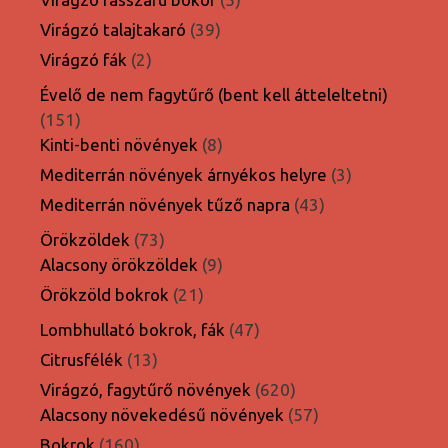
termék
39
Virágzó talajtakaró
39
termék
2
Virágzó fák
2
termék
Évelő de nem fagytűrő (bent kell átteleltetni)
151
151
termék
8
Kinti-benti növények
8
termék
3
Mediterrán növények árnyékos helyre
3
termék
43
Mediterrán növények tűző napra
43
termék
73
Örökzöldek
73
termék
9
Alacsony örökzöldek
9
termék
21
Örökzöld bokrok
21
termék
47
Lombhullató bokrok, fák
47
termék
13
Citrusfélék
13
termék
620
Virágzó, fagytűrő növények
620
termék
57
Alacsony növekedésű növények
57
termék
160
Bokrok
160