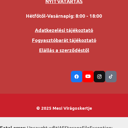
NYITVATARTÁS
Hétfőtől-Vasárnapig: 8:00 - 18:00
Adatkezelési tájékoztató
Fogyasztóbarát tájékoztató
Elállás a szerződéstől
© 2025 Mesi Virágoskertje
Fatal error
: Uncaught wfWAFStorageFileException: