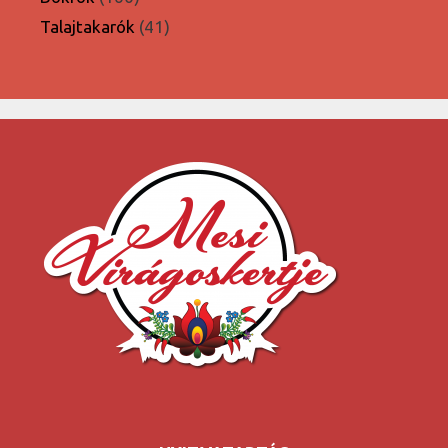
termék
41
Talajtakarók
41
termék