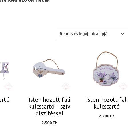
tartó
Isten hozott fali
Isten hozott fali
kulcstartó – szív
kulcstartó
díszítéssel
2.200
Ft
2.500
Ft