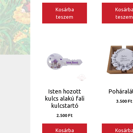
Kosárba
Kosárb
teszem
tesze
Isten hozott
Poháralá
kulcs alakú fali
3.500
Ft
kulcstartó
2.500
Ft
Kosárba
Kosárb