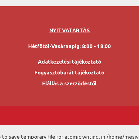
NYITVATARTÁS
Hétfőtől-Vasárnapig: 8:00 - 18:00
Adatkezelési tájékoztató
Fogyasztóbarát tájékoztató
Elállás a szerződéstől
to save temporary file for atomic writing. in /home/mesiv