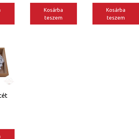
a
Kosárba
Kosárba
m
teszem
teszem
tét
a