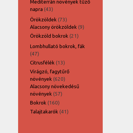
Mediterrán növények tűző
43
napra
43
termék
73
Örökzöldek
73
termék
9
Alacsony örökzöldek
9
termék
21
Örökzöld bokrok
21
termék
Lombhullató bokrok, fák
47
47
termék
13
Citrusfélék
13
termék
Virágzó, fagytűrő
620
növények
620
termék
Alacsony növekedésű
57
növények
57
termék
160
Bokrok
160
termék
41
Talajtakarók
41
termék