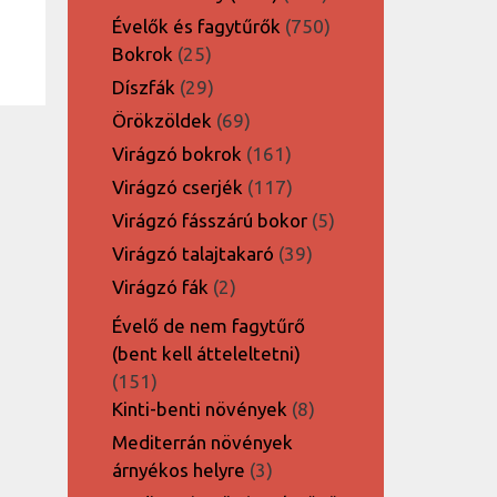
termék
750
Évelők és fagytűrők
750
25
termék
Bokrok
25
termék
29
Díszfák
29
termék
69
Örökzöldek
69
termék
161
Virágzó bokrok
161
termék
117
Virágzó cserjék
117
termék
5
Virágzó fásszárú bokor
5
termék
39
Virágzó talajtakaró
39
termék
2
Virágzó fák
2
termék
Évelő de nem fagytűrő
(bent kell átteleltetni)
151
151
termék
8
Kinti-benti növények
8
termék
Mediterrán növények
3
árnyékos helyre
3
termék