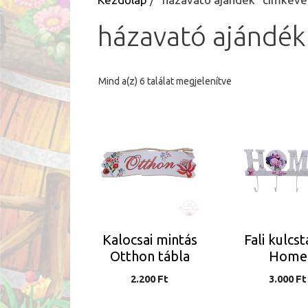
házavató ajándék
Sorted
Mind a(z) 6 találat megjelenítve
by
latest
Kalocsai mintás
Fali kulcs
Otthon tábla
Home
2.200
Ft
3.000
Ft