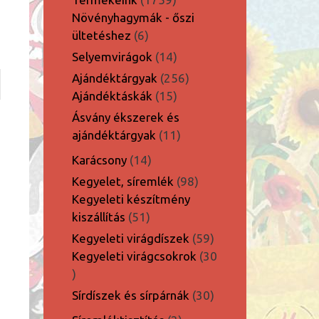
termék
Növényhagymák - őszi
6
ültetéshez
6
termék
14
Selyemvirágok
14
termék
256
Ajándéktárgyak
256
15
termék
Ajándéktáskák
15
termék
Ásvány ékszerek és
11
ajándéktárgyak
11
termék
14
Karácsony
14
termék
98
Kegyelet, síremlék
98
termék
Kegyeleti készítmény
51
kiszállítás
51
termék
59
Kegyeleti virágdíszek
59
termék
Kegyeleti virágcsokrok
30
30
termék
30
Sírdíszek és sírpárnák
30
termék