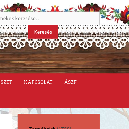
és
kezőre:
Keresés
ÉSZET
KAPCSOLAT
ÁSZF
1759
Termékeink
1759