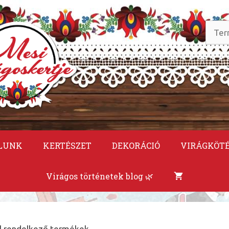
Keres
a
követ
LUNK
KERTÉSZET
DEKORÁCIÓ
VIRÁGKÖT
Virágos történetek blog 🌿
l rendelkező termékek