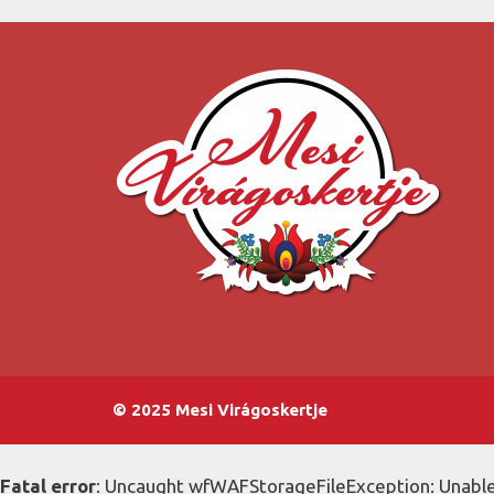
© 2025 Mesi Virágoskertje
Fatal error
: Uncaught wfWAFStorageFileException: Unable 