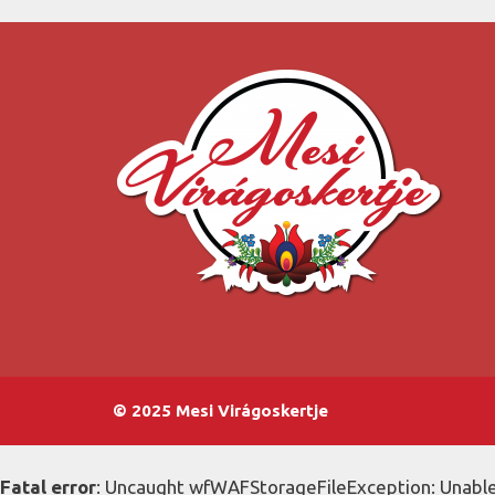
© 2025 Mesi Virágoskertje
Fatal error
: Uncaught wfWAFStorageFileException: Unable 