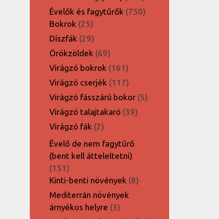
termék
750
Évelők és fagytűrők
750
25
termék
Bokrok
25
termék
29
Díszfák
29
termék
69
Örökzöldek
69
termék
161
Virágzó bokrok
161
termék
117
Virágzó cserjék
117
termék
5
Virágzó fásszárú bokor
5
termék
39
Virágzó talajtakaró
39
termék
2
Virágzó fák
2
termék
Évelő de nem fagytűrő
(bent kell átteleltetni)
151
151
termék
8
Kinti-benti növények
8
termék
Mediterrán növények
3
árnyékos helyre
3
termék