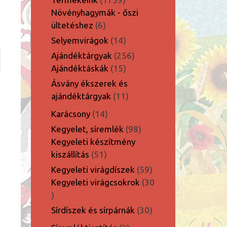
termék
Növényhagymák - őszi
6
ültetéshez
6
termék
14
Selyemvirágok
14
termék
256
Ajándéktárgyak
256
15
termék
Ajándéktáskák
15
termék
Ásvány ékszerek és
11
ajándéktárgyak
11
termék
14
Karácsony
14
termék
98
Kegyelet, síremlék
98
termék
Kegyeleti készítmény
51
kiszállítás
51
termék
59
Kegyeleti virágdíszek
59
termék
Kegyeleti virágcsokrok
30
30
termék
30
Sírdíszek és sírpárnák
30
termék