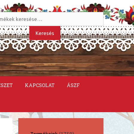
és
kezőre:
Keresés
ÉSZET
KAPCSOLAT
ÁSZF
1759
Termékeink
1759