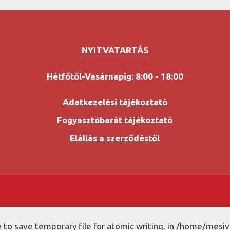
NYITVATARTÁS
Hétfőtől-Vasárnapig: 8:00 - 18:00
Adatkezelési tájékoztató
Fogyasztóbarát tájékoztató
Elállás a szerződéstől
to save temporary file for atomic writing. in /home/mesiv