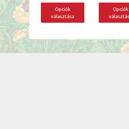
ki
ki
Opciók
Opciók
választása
választá