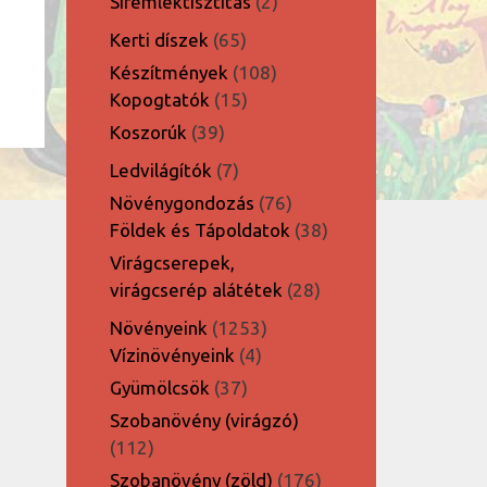
2
Síremléktisztítás
2
termék
65
Kerti díszek
65
termék
108
Készítmények
108
15
termék
Kopogtatók
15
termék
39
Koszorúk
39
termék
7
Ledvilágítók
7
termék
76
Növénygondozás
76
termék
38
Földek és Tápoldatok
38
termék
Virágcserepek,
28
virágcserép alátétek
28
termék
1253
Növényeink
1253
4
termék
Vízinövényeink
4
termék
37
Gyümölcsök
37
termék
Szobanövény (virágzó)
112
112
termék
176
Szobanövény (zöld)
176