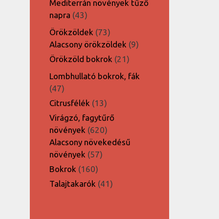
Mediterrán növények tűző
43
napra
43
termék
73
Örökzöldek
73
termék
9
Alacsony örökzöldek
9
termék
21
Örökzöld bokrok
21
termék
Lombhullató bokrok, fák
47
47
termék
13
Citrusfélék
13
termék
Virágzó, fagytűrő
620
növények
620
termék
Alacsony növekedésű
57
növények
57
termék
160
Bokrok
160
termék
41
Talajtakarók
41
termék