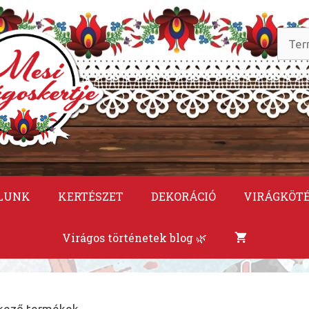
Keres
a
követ
LUNK
KERTÉSZET
DEKORÁCIÓ
VIRÁGKÖT
Virágos történetek blog 🌿
elkező termékek