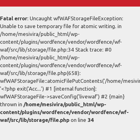
Fatal error
: Uncaught wfWAFStorageFileException:
Unable to save temporary file for atomic writing. in
/home/mesivira/public_html/wp-
content/plugins/wordfence/vendor/wordfence/wf-
waf/src/lib/storage/file.php:34 Stack trace: #0
/home/mesivira/public_html/wp-
content/plugins/wordfence/vendor/wordfence/wf-
waf/src/lib/storage/file.php(658):
wfWAFStorageFile::atomicFilePutContents('/home/mesivira/
'<?php exit('Acc...') #1 [internal function]:
wfWAFStorageFile->saveConfig('livewaf') #2 {main}
thrown in
/home/mesivira/public_html/wp-
content/plugins/wordfence/vendor/wordfence/wf-
waf/src/lib/storage/file.php
on line
34