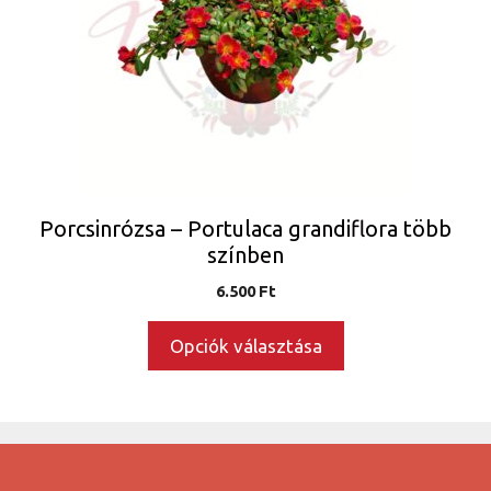
van.
A
változatok
a
termékoldalon
választhatók
ki
Porcsinrózsa – Portulaca grandiflora több
színben
6.500
Ft
Opciók választása