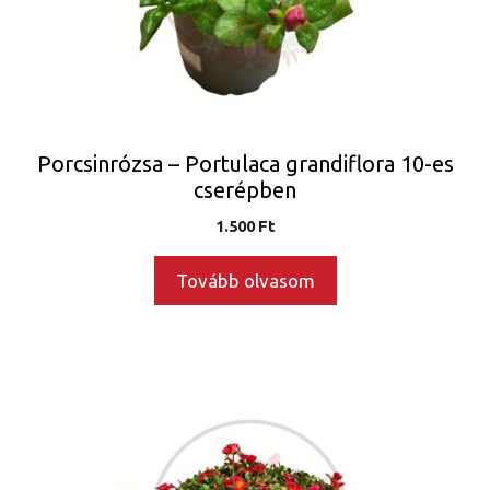
Porcsinrózsa – Portulaca grandiflora 10-es
cserépben
1.500
Ft
Tovább olvasom
Ennek
a
terméknek
több
variációja