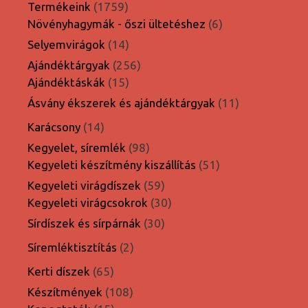
1759
Termékeink
1759
termék
6
Növényhagymák - őszi ültetéshez
6
termék
14
Selyemvirágok
14
termék
256
Ajándéktárgyak
256
15
termék
Ajándéktáskák
15
termék
11
Ásvány ékszerek és ajándéktárgyak
11
termék
14
Karácsony
14
termék
98
Kegyelet, síremlék
98
termék
51
Kegyeleti készítmény kiszállítás
51
termék
59
Kegyeleti virágdíszek
59
termék
30
Kegyeleti virágcsokrok
30
termék
30
Sírdíszek és sírpárnák
30
termék
2
Síremléktisztítás
2
termék
65
Kerti díszek
65
termék
108
Készítmények
108