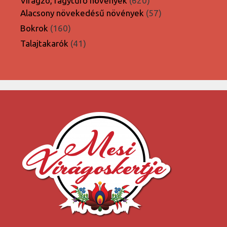
Virágzó, fagytűrő növények
620
termék
57
Alacsony növekedésű növények
57
termék
160
Bokrok
160
termék
41
Talajtakarók
41
termék