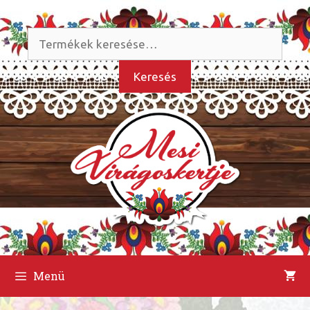
Kilépés
a
Keresés
tartalomba
a
következőre:
Keresés
Menü