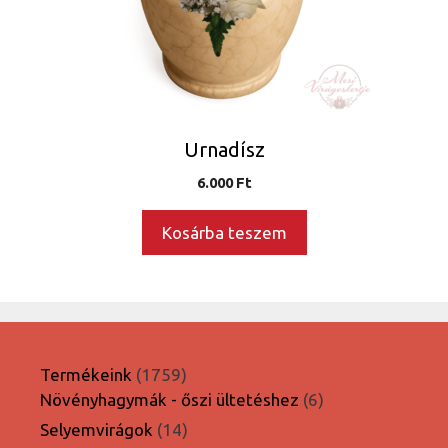
Urnadísz
6.000
Ft
Kosárba teszem
1759
Termékeink
1759
termék
6
Növényhagymák - őszi ültetéshez
6
termék
14
Selyemvirágok
14