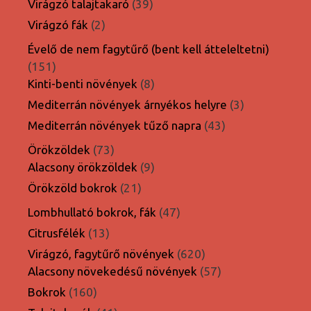
39
Virágzó talajtakaró
39
termék
2
Virágzó fák
2
termék
Évelő de nem fagytűrő (bent kell átteleltetni)
151
151
termék
8
Kinti-benti növények
8
termék
3
Mediterrán növények árnyékos helyre
3
termék
43
Mediterrán növények tűző napra
43
termék
73
Örökzöldek
73
termék
9
Alacsony örökzöldek
9
termék
21
Örökzöld bokrok
21
termék
47
Lombhullató bokrok, fák
47
termék
13
Citrusfélék
13
termék
620
Virágzó, fagytűrő növények
620
termék
57
Alacsony növekedésű növények
57
termék
160
Bokrok
160
termék