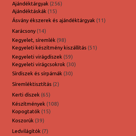
termék
256
Ajándéktárgyak
256
15
termék
Ajándéktáskák
15
termék
11
Ásvány ékszerek és ajándéktárgyak
11
termék
14
Karácsony
14
termék
98
Kegyelet, síremlék
98
termék
51
Kegyeleti készítmény kiszállítás
51
termék
59
Kegyeleti virágdíszek
59
termék
30
Kegyeleti virágcsokrok
30
termék
30
Sírdíszek és sírpárnák
30
termék
2
Síremléktisztítás
2
termék
65
Kerti díszek
65
termék
108
Készítmények
108
15
termék
Kopogtatók
15
termék
39
Koszorúk
39
termék
7
Ledvilágítók
7