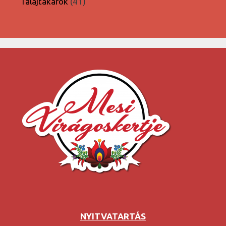
41
Talajtakarók
41
termék
NYITVATARTÁS