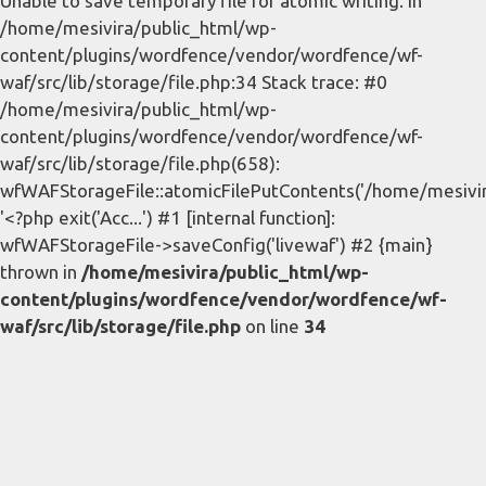
Unable to save temporary file for atomic writing. in
/home/mesivira/public_html/wp-
content/plugins/wordfence/vendor/wordfence/wf-
waf/src/lib/storage/file.php:34 Stack trace: #0
/home/mesivira/public_html/wp-
content/plugins/wordfence/vendor/wordfence/wf-
waf/src/lib/storage/file.php(658):
wfWAFStorageFile::atomicFilePutContents('/home/mesivira/
'<?php exit('Acc...') #1 [internal function]:
wfWAFStorageFile->saveConfig('livewaf') #2 {main}
thrown in
/home/mesivira/public_html/wp-
content/plugins/wordfence/vendor/wordfence/wf-
waf/src/lib/storage/file.php
on line
34