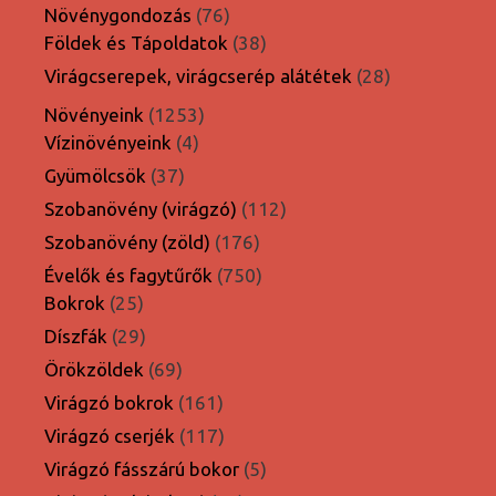
termék
76
Növénygondozás
76
termék
38
Földek és Tápoldatok
38
termék
28
Virágcserepek, virágcserép alátétek
28
termék
1253
Növényeink
1253
4
termék
Vízinövényeink
4
termék
37
Gyümölcsök
37
termék
112
Szobanövény (virágzó)
112
termék
176
Szobanövény (zöld)
176
termék
750
Évelők és fagytűrők
750
25
termék
Bokrok
25
termék
29
Díszfák
29
termék
69
Örökzöldek
69
termék
161
Virágzó bokrok
161
termék
117
Virágzó cserjék
117
termék
5
Virágzó fásszárú bokor
5
termék