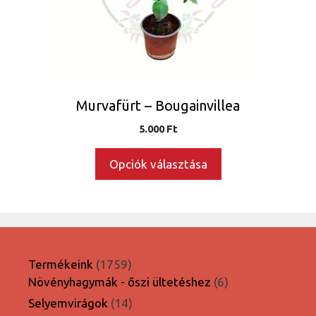
változatok
a
termékoldalon
választhatók
ki
Murvafürt – Bougainvillea
5.000
Ft
Opciók választása
1759
Termékeink
1759
termék
6
Növényhagymák - őszi ültetéshez
6
termék
14
Selyemvirágok
14