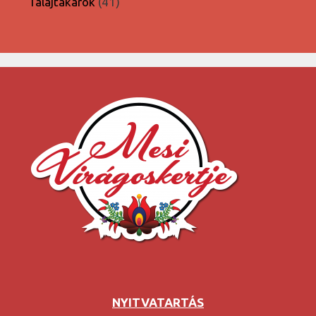
41
Talajtakarók
41
termék
NYITVATARTÁS