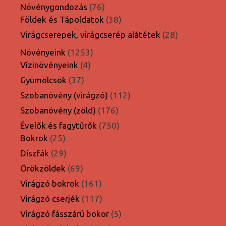
termék
76
Növénygondozás
76
termék
38
Földek és Tápoldatok
38
termék
28
Virágcserepek, virágcserép alátétek
28
termék
1253
Növényeink
1253
4
termék
Vízinövényeink
4
termék
37
Gyümölcsök
37
termék
112
Szobanövény (virágzó)
112
termék
176
Szobanövény (zöld)
176
termék
750
Évelők és fagytűrők
750
25
termék
Bokrok
25
termék
29
Díszfák
29
termék
69
Örökzöldek
69
termék
161
Virágzó bokrok
161
termék
117
Virágzó cserjék
117
termék
5
Virágzó fásszárú bokor
5
termék