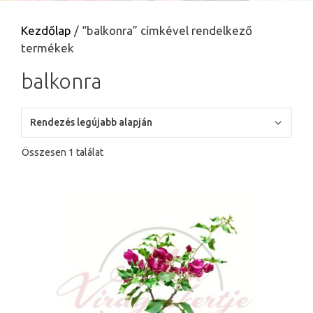
Kezdőlap
/ “balkonra” címkével rendelkező
termékek
balkonra
Összesen 1 találat
Ennek
a
terméknek
több
variációja
van.
A