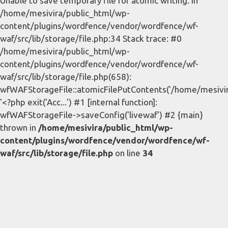
Unable to save temporary file for atomic writing. in
/home/mesivira/public_html/wp-
content/plugins/wordfence/vendor/wordfence/wf-
waf/src/lib/storage/file.php:34 Stack trace: #0
/home/mesivira/public_html/wp-
content/plugins/wordfence/vendor/wordfence/wf-
waf/src/lib/storage/file.php(658):
wfWAFStorageFile::atomicFilePutContents('/home/mesivira/
'<?php exit('Acc...') #1 [internal function]:
wfWAFStorageFile->saveConfig('livewaf') #2 {main}
thrown in
/home/mesivira/public_html/wp-
content/plugins/wordfence/vendor/wordfence/wf-
waf/src/lib/storage/file.php
on line
34