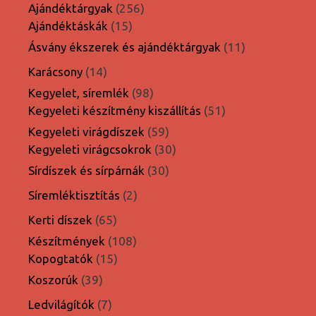
termék
256
Ajándéktárgyak
256
15
termék
Ajándéktáskák
15
termék
11
Ásvány ékszerek és ajándéktárgyak
11
termék
14
Karácsony
14
termék
98
Kegyelet, síremlék
98
termék
51
Kegyeleti készítmény kiszállítás
51
termék
59
Kegyeleti virágdíszek
59
termék
30
Kegyeleti virágcsokrok
30
termék
30
Sírdíszek és sírpárnák
30
termék
2
Síremléktisztítás
2
termék
65
Kerti díszek
65
termék
108
Készítmények
108
15
termék
Kopogtatók
15
termék
39
Koszorúk
39
termék
7
Ledvilágítók
7