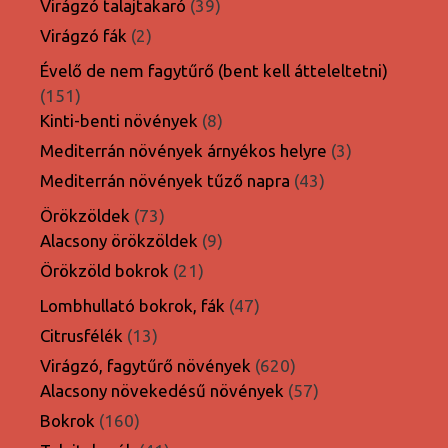
39
Virágzó talajtakaró
39
termék
2
Virágzó fák
2
termék
Évelő de nem fagytűrő (bent kell átteleltetni)
151
151
termék
8
Kinti-benti növények
8
termék
3
Mediterrán növények árnyékos helyre
3
termék
43
Mediterrán növények tűző napra
43
termék
73
Örökzöldek
73
termék
9
Alacsony örökzöldek
9
termék
21
Örökzöld bokrok
21
termék
47
Lombhullató bokrok, fák
47
termék
13
Citrusfélék
13
termék
620
Virágzó, fagytűrő növények
620
termék
57
Alacsony növekedésű növények
57
termék
160
Bokrok
160
termék