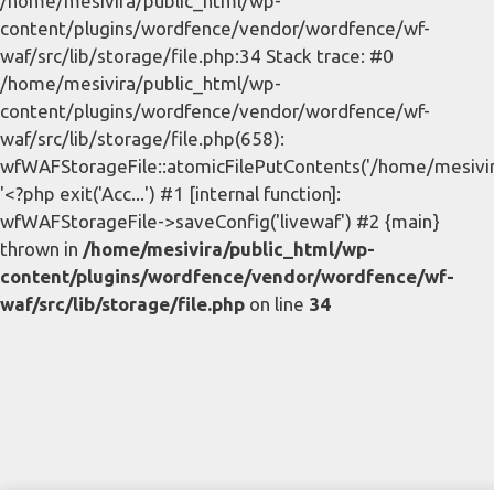
/home/mesivira/public_html/wp-
content/plugins/wordfence/vendor/wordfence/wf-
waf/src/lib/storage/file.php:34 Stack trace: #0
/home/mesivira/public_html/wp-
content/plugins/wordfence/vendor/wordfence/wf-
waf/src/lib/storage/file.php(658):
wfWAFStorageFile::atomicFilePutContents('/home/mesivira/
'<?php exit('Acc...') #1 [internal function]:
wfWAFStorageFile->saveConfig('livewaf') #2 {main}
thrown in
/home/mesivira/public_html/wp-
content/plugins/wordfence/vendor/wordfence/wf-
waf/src/lib/storage/file.php
on line
34