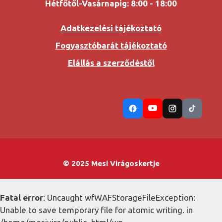
Hétfőtől-Vasárnapig: 8:00 - 18:00
Adatkezelési tájékoztató
Fogyasztóbarát tájékoztató
Elállás a szerződéstől
© 2025 Mesi Virágoskertje
Fatal error
: Uncaught wfWAFStorageFileException:
Unable to save temporary file for atomic writing. in