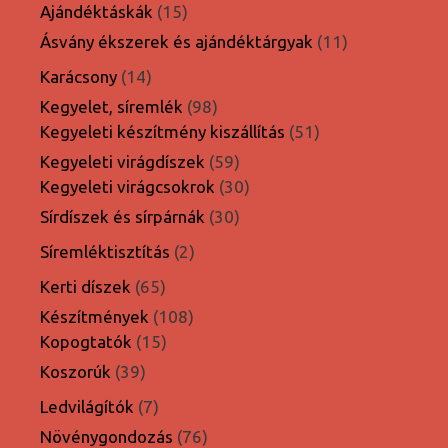
15
termék
Ajándéktáskák
15
termék
11
Ásvány ékszerek és ajándéktárgyak
11
termék
14
Karácsony
14
termék
98
Kegyelet, síremlék
98
termék
51
Kegyeleti készítmény kiszállítás
51
termék
59
Kegyeleti virágdíszek
59
termék
30
Kegyeleti virágcsokrok
30
termék
30
Sírdíszek és sírpárnák
30
termék
2
Síremléktisztítás
2
termék
65
Kerti díszek
65
termék
108
Készítmények
108
15
termék
Kopogtatók
15
termék
39
Koszorúk
39
termék
7
Ledvilágítók
7
termék
76
Növénygondozás
76