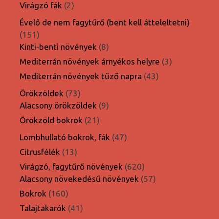
termék
2
Virágzó fák
2
termék
Évelő de nem fagytűrő (bent kell átteleltetni)
151
151
termék
8
Kinti-benti növények
8
termék
3
Mediterrán növények árnyékos helyre
3
termék
43
Mediterrán növények tűző napra
43
termék
73
Örökzöldek
73
termék
9
Alacsony örökzöldek
9
termék
21
Örökzöld bokrok
21
termék
47
Lombhullató bokrok, fák
47
termék
13
Citrusfélék
13
termék
620
Virágzó, fagytűrő növények
620
termék
57
Alacsony növekedésű növények
57
termék
160
Bokrok
160
termék
41
Talajtakarók
41