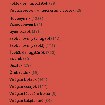
termék
38
Földek és Tápoldatok
38
termék
28
Virágcserepek, virágcserép alátétek
28
termék
1253
Növényeink
1253
4
termék
Vízinövényeink
4
termék
37
Gyümölcsök
37
termék
112
Szobanövény (virágzó)
112
termék
176
Szobanövény (zöld)
176
termék
750
Évelők és fagytűrők
750
25
termék
Bokrok
25
termék
29
Díszfák
29
termék
69
Örökzöldek
69
termék
161
Virágzó bokrok
161
termék
117
Virágzó cserjék
117
termék
5
Virágzó fásszárú bokor
5
termék
39
Virágzó talajtakaró
39