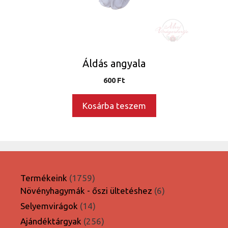
Áldás angyala
600
Ft
Kosárba teszem
1759
Termékeink
1759
termék
6
Növényhagymák - őszi ültetéshez
6
termék
14
Selyemvirágok
14
termék
256
Ajándéktárgyak
256