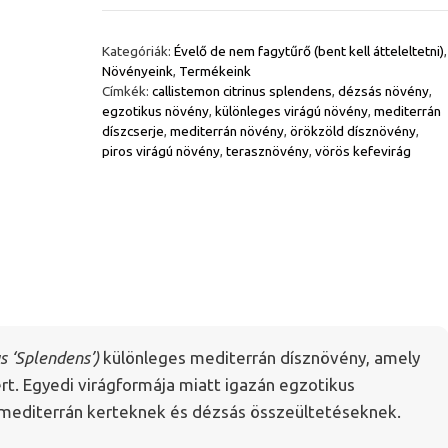
–
Callistemon
Kategóriák:
Évelő de nem fagytűrő (bent kell átteleltetni)
,
citrinus
Növényeink
,
Termékeink
‘Splendens’
Címkék:
callistemon citrinus splendens
,
dézsás növény
,
mennyiség
egzotikus növény
,
különleges virágú növény
,
mediterrán
díszcserje
,
mediterrán növény
,
örökzöld dísznövény
,
piros virágú növény
,
terasznövény
,
vörös kefevirág
s ‘Splendens’)
különleges mediterrán dísznövény, amely
ert. Egyedi virágformája miatt igazán egzotikus
mediterrán kerteknek és dézsás összeültetéseknek.