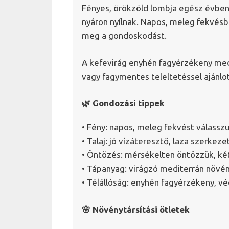
Fényes, örökzöld lombja egész évben 
nyáron nyílnak. Napos, meleg fekvésbe
meg a gondoskodást.
A kefevirág enyhén fagyérzékeny med
vagy fagymentes teleltetéssel ajánlot
🌿 Gondozási tippek
• Fény: napos, meleg fekvést válassz
• Talaj: jó vízáteresztő, laza szerkeze
• Öntözés: mérsékelten öntözzük, két 
• Tápanyag: virágzó mediterrán növé
• Télállóság: enyhén fagyérzékeny, vé
🌸 Növénytársítási ötletek