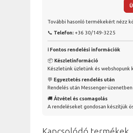
Ü
További hasonló termékekért nézz kö
📞
Telefon:
+36 30/149-3225
ℹ️ Fontos rendelési információk
📦
Készletinformáció
Készletünk üzletünk és webshopunk k
💬
Egyeztetés rendelés után
Rendelés után Messenger-üzenetben v
🚚
Átvétel és csomagolás
A rendeléseket gondosan készítjük ö
Kapcsolódó termékek