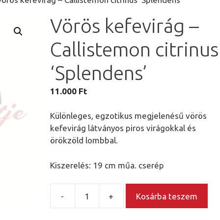
Vörös kefevirág –
Callistemon citrinus
‘Splendens’
11.000
Ft
Különleges, egzotikus megjelenésű vörös
kefevirág látványos piros virágokkal és
örökzöld lombbal.
Kiszerelés: 19 cm műa. cserép
-
+
Kosárba teszem
Vörös
kefevirág