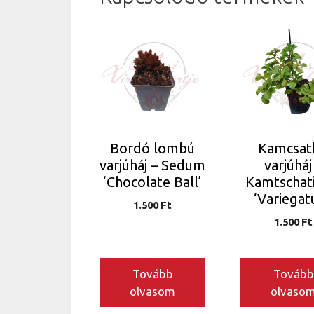
Bordó lombú
Kamcsat
varjúháj – Sedum
varjúháj
‘Chocolate Ball’
Kamtschat
‘Variegat
1.500
Ft
1.500
Ft
Tovább
Tovább
olvasom
olvaso