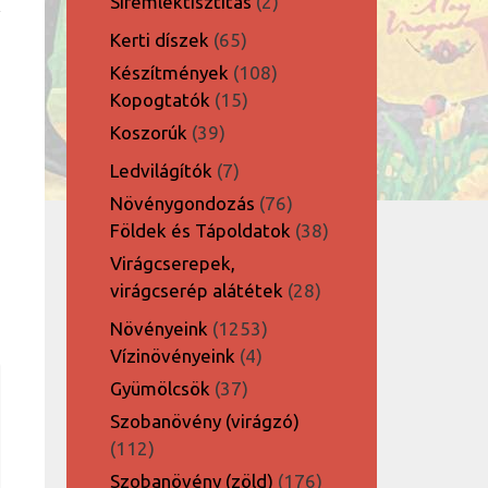
2
Síremléktisztítás
2
termék
65
Kerti díszek
65
termék
108
Készítmények
108
15
termék
Kopogtatók
15
termék
39
Koszorúk
39
termék
7
Ledvilágítók
7
termék
76
Növénygondozás
76
termék
38
Földek és Tápoldatok
38
termék
Virágcserepek,
28
virágcserép alátétek
28
termék
1253
Növényeink
1253
4
termék
Vízinövényeink
4
termék
37
Gyümölcsök
37
termék
Szobanövény (virágzó)
112
112
termék
176
Szobanövény (zöld)
176