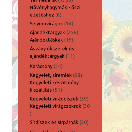
termék
Növényhagymák - őszi
6
ültetéshez
6
termék
14
Selyemvirágok
14
termék
256
Ajándéktárgyak
256
15
termék
Ajándéktáskák
15
termék
Ásvány ékszerek és
11
ajándéktárgyak
11
termék
14
Karácsony
14
termék
98
Kegyelet, síremlék
98
termék
Kegyeleti készítmény
51
kiszállítás
51
termék
59
Kegyeleti virágdíszek
59
termék
Kegyeleti virágcsokrok
30
30
termék
30
Sírdíszek és sírpárnák
30
termék