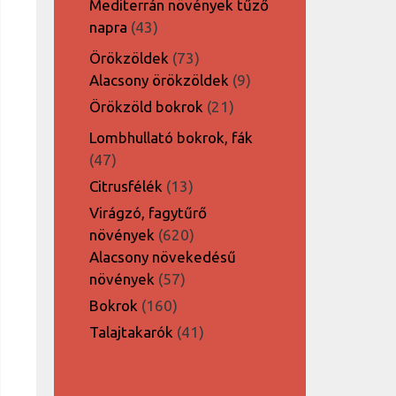
Mediterrán növények tűző
43
napra
43
termék
73
Örökzöldek
73
termék
9
Alacsony örökzöldek
9
termék
21
Örökzöld bokrok
21
termék
Lombhullató bokrok, fák
47
47
termék
13
Citrusfélék
13
termék
Virágzó, fagytűrő
620
növények
620
termék
Alacsony növekedésű
57
növények
57
termék
160
Bokrok
160
termék
41
Talajtakarók
41
termék