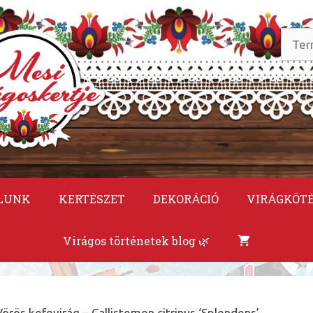
Keres
a
követ
LUNK
KERTÉSZET
DEKORÁCIÓ
VIRÁGKÖT
Virágos történetek blog 🌿
Vörös kefevirág – Callistemon citrinus ‘Splendens’