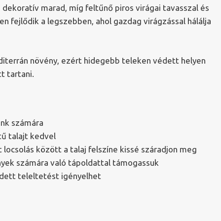
dekoratív marad, míg feltűnő piros virágai tavasszal és
n fejlődik a legszebben, ahol gazdag virágzással hálálja
iterrán növény, ezért hidegebb teleken védett helyen
t tartani.
unk számára
tű talajt kedvel
locsolás között a talaj felszíne kissé száradjon meg
nyek számára való tápoldattal támogassuk
dett teleltetést igényelhet