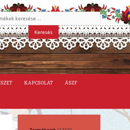
és
kezőre:
Keresés
ÉSZET
KAPCSOLAT
ÁSZF
1759
Termékeink
1759