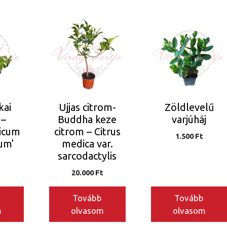
kai
Ujjas citrom-
Zöldlevelű
 –
Buddha keze
varjúháj
icum
citrom – Citrus
1.500
Ft
um’
medica var.
sarcodactylis
20.000
Ft
Tovább
Tovább
m
olvasom
olvasom