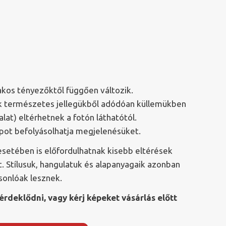
akos tényezőktől függően változik.
yek természetes jellegükből adódóan küllemükben
alat) eltérhetnek a fotón láthatótól.
apot befolyásolhatja megjelenésüket.
esetében is előfordulhatnak kisebb eltérések
. Stílusuk, hangulatuk és alapanyagaik azonban
asonlóak lesznek.
érdeklődni, vagy kérj képeket vásárlás előtt