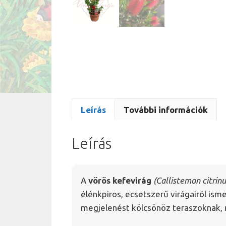
Leírás
További információk
Leírás
A
vörös kefevirág
(Callistemon citrinu
élénkpiros, ecsetszerű virágairól ism
megjelenést kölcsönöz teraszoknak, 