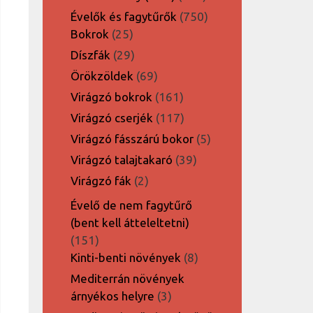
termék
750
Évelők és fagytűrők
750
25
termék
Bokrok
25
termék
29
Díszfák
29
termék
69
Örökzöldek
69
termék
161
Virágzó bokrok
161
termék
117
Virágzó cserjék
117
termék
5
Virágzó fásszárú bokor
5
termék
39
Virágzó talajtakaró
39
termék
2
Virágzó fák
2
termék
Évelő de nem fagytűrő
(bent kell átteleltetni)
151
151
termék
8
Kinti-benti növények
8
termék
Mediterrán növények
3
árnyékos helyre
3
termék