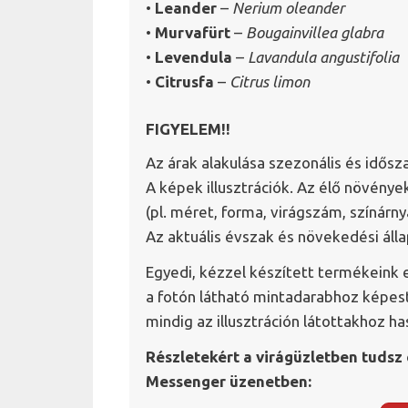
•
Leander
–
Nerium oleander
•
Murvafürt
–
Bougainvillea glabra
•
Levendula
–
Lavandula angustifolia
•
Citrusfa
–
Citrus limon
FIGYELEM!!
Az árak alakulása szezonális és idősz
A képek illusztrációk. Az élő növén
(pl. méret, forma, virágszám, színárny
Az aktuális évszak és növekedési áll
Egyedi, kézzel készített termékeink 
a fotón látható mintadarabhoz képest
mindig az illusztráción látottakhoz h
Részletekért a virágüzletben tudsz 
Messenger üzenetben: