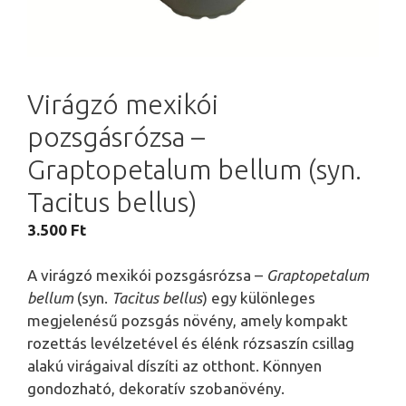
Virágzó mexikói
pozsgásrózsa –
Graptopetalum bellum (syn.
Tacitus bellus)
3.500
Ft
A virágzó mexikói pozsgásrózsa –
Graptopetalum
bellum
(syn.
Tacitus bellus
) egy különleges
megjelenésű pozsgás növény, amely kompakt
rozettás levélzetével és élénk rózsaszín csillag
alakú virágaival díszíti az otthont. Könnyen
gondozható, dekoratív szobanövény.