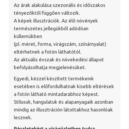
Az árak alakulása szezonális és időszakos
tényezőktől függően változik.
A képek illusztrációk. Az élő növények
természetes jellegükből adódóan
küllemükben
(pl. méret, forma, virágszám, színárnyalat)
eltérhetnek a fotón láthatótól.
Az aktuális évszak és növekedési állapot
befolyásolhatja megjelenésüket.
Egyedi, kézzel készített termékeink
esetében is előfordulhatnak kisebb eltérések
a fotón látható mintadarabhoz képest.
Stílusuk, hangulatuk és alapanyagaik azonban
mindig az illusztráción látottakhoz hasonlóak
lesznek.
Részletekért a virágüzletben tudsz