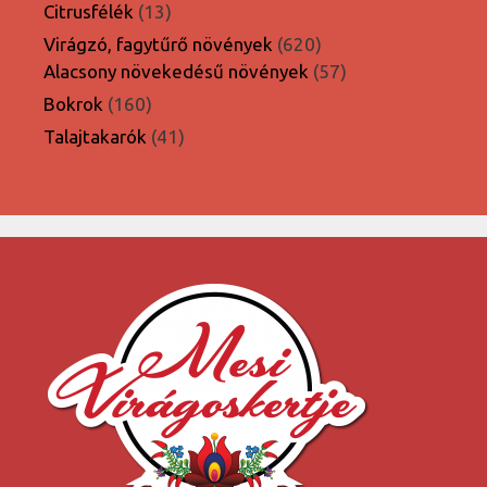
termék
13
Citrusfélék
13
termék
620
Virágzó, fagytűrő növények
620
termék
57
Alacsony növekedésű növények
57
termék
160
Bokrok
160
termék
41
Talajtakarók
41
termék