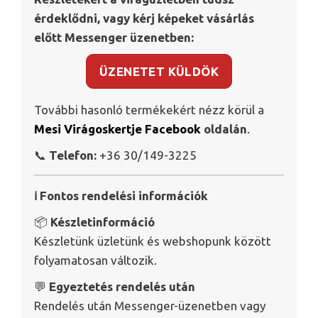
érdeklődni, vagy kérj képeket vásárlás
előtt Messenger üzenetben:
ÜZENETET KÜLDÖK
További hasonló termékekért nézz körül a
Mesi Virágoskertje Facebook
oldalán
.
📞
Telefon:
+36 30/149-3225
ℹ️ Fontos rendelési információk
📦
Készletinformáció
Készletünk üzletünk és webshopunk között
folyamatosan változik.
💬
Egyeztetés rendelés után
Rendelés után Messenger-üzenetben vagy