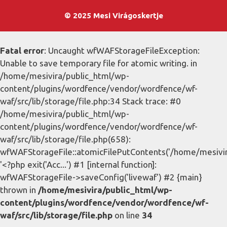
© 2025 Mesi Virágoskertje
Fatal error
: Uncaught wfWAFStorageFileException:
Unable to save temporary file for atomic writing. in
/home/mesivira/public_html/wp-
content/plugins/wordfence/vendor/wordfence/wf-
waf/src/lib/storage/file.php:34 Stack trace: #0
/home/mesivira/public_html/wp-
content/plugins/wordfence/vendor/wordfence/wf-
waf/src/lib/storage/file.php(658):
wfWAFStorageFile::atomicFilePutContents('/home/mesivira/
'<?php exit('Acc...') #1 [internal function]:
wfWAFStorageFile->saveConfig('livewaf') #2 {main}
thrown in
/home/mesivira/public_html/wp-
content/plugins/wordfence/vendor/wordfence/wf-
waf/src/lib/storage/file.php
on line
34