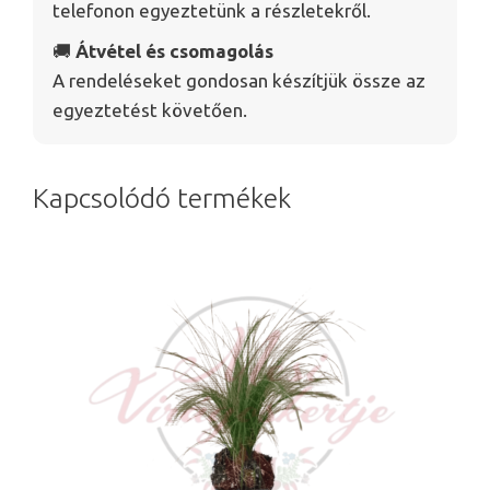
telefonon egyeztetünk a részletekről.
🚚
Átvétel és csomagolás
A rendeléseket gondosan készítjük össze az
egyeztetést követően.
Kapcsolódó termékek
Ennek
a
terméknek
több
variációja
van.
A
változatok
a