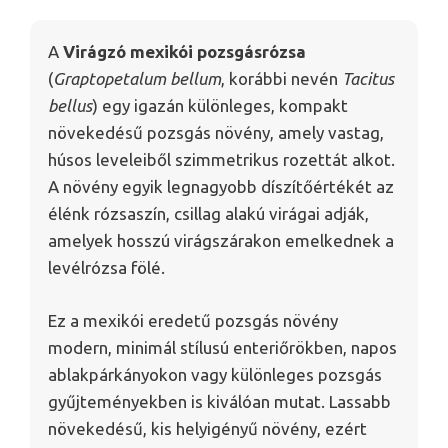
A
Virágzó mexikói pozsgásrózsa
(
Graptopetalum bellum
, korábbi nevén
Tacitus
bellus
) egy igazán különleges, kompakt
növekedésű pozsgás növény, amely vastag,
húsos leveleiből szimmetrikus rozettát alkot.
A növény egyik legnagyobb díszítőértékét az
élénk rózsaszín, csillag alakú virágai adják,
amelyek hosszú virágszárakon emelkednek a
levélrózsa fölé.
Ez a mexikói eredetű pozsgás növény
modern, minimál stílusú enteriőrökben, napos
ablakpárkányokon vagy különleges pozsgás
gyűjteményekben is kiválóan mutat. Lassabb
növekedésű, kis helyigényű növény, ezért