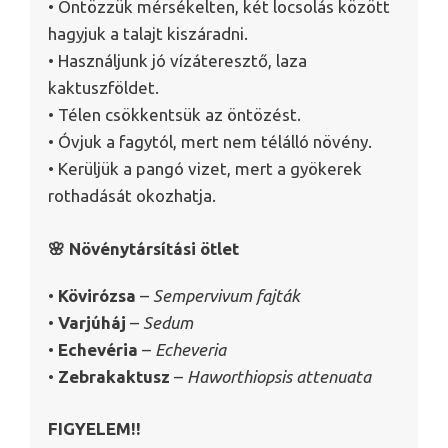
• Öntözzük mérsékelten, két locsolás között
hagyjuk a talajt kiszáradni.
• Használjunk jó vízáteresztő, laza
kaktuszföldet.
• Télen csökkentsük az öntözést.
• Óvjuk a fagytól, mert nem télálló növény.
• Kerüljük a pangó vizet, mert a gyökerek
rothadását okozhatja.
🌸 Növénytársítási ötlet
•
Kövirózsa
–
Sempervivum fajták
•
Varjúháj
–
Sedum
•
Echevéria
–
Echeveria
•
Zebrakaktusz
–
Haworthiopsis attenuata
FIGYELEM!!