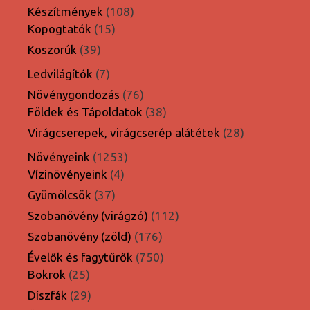
termék
108
Készítmények
108
15
termék
Kopogtatók
15
termék
39
Koszorúk
39
termék
7
Ledvilágítók
7
termék
76
Növénygondozás
76
termék
38
Földek és Tápoldatok
38
termék
28
Virágcserepek, virágcserép alátétek
28
termék
1253
Növényeink
1253
4
termék
Vízinövényeink
4
termék
37
Gyümölcsök
37
termék
112
Szobanövény (virágzó)
112
termék
176
Szobanövény (zöld)
176
termék
750
Évelők és fagytűrők
750
25
termék
Bokrok
25
termék
29
Díszfák
29