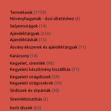
1759
Termékeink
1759
termék
6
Növényhagymák - őszi ültetéshez
6
termék
14
Selyemvirágok
14
termék
256
Ajándéktárgyak
256
15
termék
Ajándéktáskák
15
termék
11
Ásvány ékszerek és ajándéktárgyak
11
termék
14
Karácsony
14
termék
98
Kegyelet, síremlék
98
termék
51
Kegyeleti készítmény kiszállítás
51
termék
59
Kegyeleti virágdíszek
59
termék
30
Kegyeleti virágcsokrok
30
termék
30
Sírdíszek és sírpárnák
30
termék
2
Síremléktisztítás
2
termék
65
Kerti díszek
65