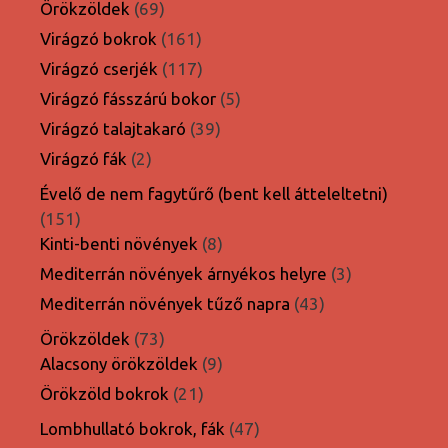
termék
69
Örökzöldek
69
termék
161
Virágzó bokrok
161
termék
117
Virágzó cserjék
117
termék
5
Virágzó fásszárú bokor
5
termék
39
Virágzó talajtakaró
39
termék
2
Virágzó fák
2
termék
Évelő de nem fagytűrő (bent kell átteleltetni)
151
151
termék
8
Kinti-benti növények
8
termék
3
Mediterrán növények árnyékos helyre
3
termék
43
Mediterrán növények tűző napra
43
termék
73
Örökzöldek
73
termék
9
Alacsony örökzöldek
9
termék
21
Örökzöld bokrok
21
termék
47
Lombhullató bokrok, fák
47