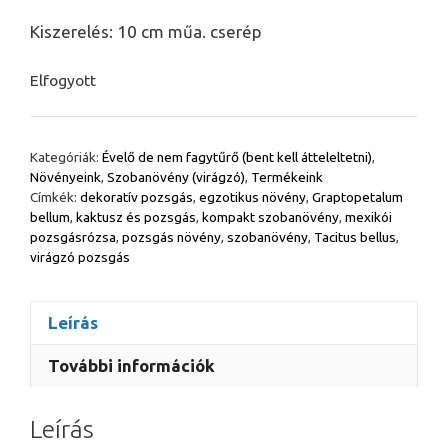
Kiszerelés: 10 cm műa. cserép
Elfogyott
Kategóriák:
Évelő de nem fagytűrő (bent kell átteleltetni)
,
Növényeink
,
Szobanövény (virágzó)
,
Termékeink
Címkék:
dekoratív pozsgás
,
egzotikus növény
,
Graptopetalum
bellum
,
kaktusz és pozsgás
,
kompakt szobanövény
,
mexikói
pozsgásrózsa
,
pozsgás növény
,
szobanövény
,
Tacitus bellus
,
virágzó pozsgás
Leírás
További információk
Leírás