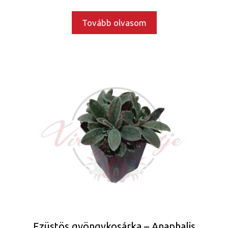
Tovább olvasom
Ezüstös gyöngykosárka – Anaphalis