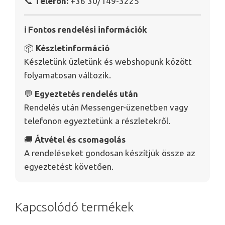
📞
Telefon:
+36 30/149-3225
ℹ️ Fontos rendelési információk
📦
Készletinformáció
Készletünk üzletünk és webshopunk között
folyamatosan változik.
💬
Egyeztetés rendelés után
Rendelés után Messenger-üzenetben vagy
telefonon egyeztetünk a részletekről.
🚚
Átvétel és csomagolás
A rendeléseket gondosan készítjük össze az
egyeztetést követően.
Kapcsolódó termékek