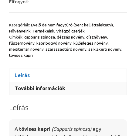
Elfogyott
Kategóriák:
Évelő de nem fagytűrő (bent kell átteleltetni)
,
Növényeink
,
Termékeink
,
Virágzó cserjék
Címkék:
capparis spinosa
,
dézsás növény
,
dísznövény
,
fűszernövény
,
kapribogyó növény
,
különleges növény
,
mediterrán növény
,
szárazságtűrő növény
,
sziklakerti növény
,
tövises kapri
Leírás
További információk
Leírás
A
tövises kapri
(Capparis spinosa)
egy