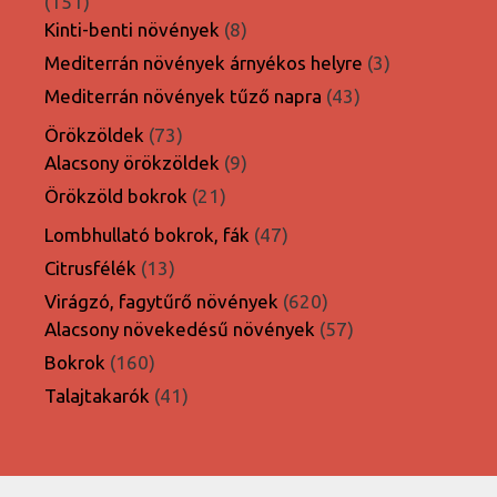
151
151
termék
8
Kinti-benti növények
8
termék
3
Mediterrán növények árnyékos helyre
3
termék
43
Mediterrán növények tűző napra
43
termék
73
Örökzöldek
73
termék
9
Alacsony örökzöldek
9
termék
21
Örökzöld bokrok
21
termék
47
Lombhullató bokrok, fák
47
termék
13
Citrusfélék
13
termék
620
Virágzó, fagytűrő növények
620
termék
57
Alacsony növekedésű növények
57
termék
160
Bokrok
160
termék
41
Talajtakarók
41
termék