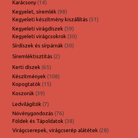
14
Karácsony
14
termék
98
Kegyelet, síremlék
98
termék
51
Kegyeleti készítmény kiszállítás
51
termék
59
Kegyeleti virágdíszek
59
termék
30
Kegyeleti virágcsokrok
30
termék
30
Sírdíszek és sírpárnák
30
termék
2
Síremléktisztítás
2
termék
65
Kerti díszek
65
termék
108
Készítmények
108
15
termék
Kopogtatók
15
termék
39
Koszorúk
39
termék
7
Ledvilágítók
7
termék
76
Növénygondozás
76
termék
38
Földek és Tápoldatok
38
termék
28
Virágcserepek, virágcserép alátétek
28
termék