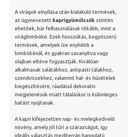
A virágok elnyílása után kialakuló termések,
az úgynevezett
kaprigyümölcsök
szintén
ehetőek, bár felhasználásuk ritkább, mint a
virágbimbóké. Ezek hosszúkás, bogyószerű
termések, amelyek íze enyhébb a
bimbókénál, és gyakran savanyítva vagy
olajban eltéve fogyasztják. Kiválóan
alkalmasak salátákhoz, antipasti tálakhoz,
szendvicsekhez, valamint hal- és húsételek
kiegészítésére, ráadásul dekoratív
megjelenésük miatt tálaláskor is különleges
hatást nyújtanak.
A kapri kifejezetten nap- és melegkedvelő
növény, amely jól tűri a szárazságot, így
ideális választás mediterrán hangulatú