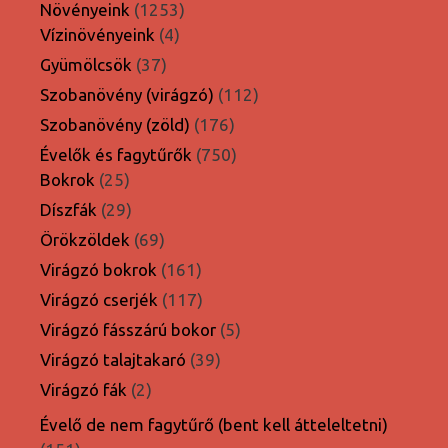
1253
Növényeink
1253
4
termék
Vízinövényeink
4
termék
37
Gyümölcsök
37
termék
112
Szobanövény (virágzó)
112
termék
176
Szobanövény (zöld)
176
termék
750
Évelők és fagytűrők
750
25
termék
Bokrok
25
termék
29
Díszfák
29
termék
69
Örökzöldek
69
termék
161
Virágzó bokrok
161
termék
117
Virágzó cserjék
117
termék
5
Virágzó fásszárú bokor
5
termék
39
Virágzó talajtakaró
39
termék
2
Virágzó fák
2
termék
Évelő de nem fagytűrő (bent kell átteleltetni)