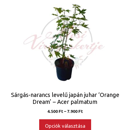
Ennek
a
terméknek
több
variációja
van.
A
változatok
a
termékoldalon
választhatók
ki
Sárgás-narancs levelű japán juhar ‘Orange
Dream’ – Acer palmatum
Ártartomány:
4.500
Ft
–
7.900
Ft
4.500 Ft
-
Opciók választása
7.900 Ft