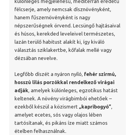
különleges megjelenésű, mediterrán eredetű
félcserje, amely nemcsak dísznövényként,
hanem fűszernövényként is nagy
népszerűségnek örvend. Lecsüngő hajtásaival
és húsos, kerekded leveleivel természetes,
lazán terülő habitust alakít ki, így kiváló
választás sziklakertbe, kőfalak mellé vagy
dézsában nevelve.
Legfőbb díszét a nyáron nyíló,
fehér szirmú,
hosszú lilás porzókkal rendelkező virágai
adják
, amelyek különleges, egzotikus hatást
keltenek. A növény virágbimbói ehetőek –
ezekből készül a közismert
„kapribogyó”
,
amelyet ecetes, sós vagy olajos lében
tartósítanak, és pikáns íze miatt számos
ételben felhasználnak.