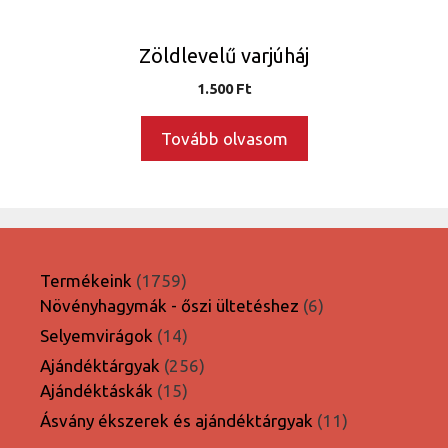
Zöldlevelű varjúháj
1.500
Ft
Tovább olvasom
1759
Termékeink
1759
termék
6
Növényhagymák - őszi ültetéshez
6
termék
14
Selyemvirágok
14
termék
256
Ajándéktárgyak
256
15
termék
Ajándéktáskák
15
termék
11
Ásvány ékszerek és ajándéktárgyak
11
termék