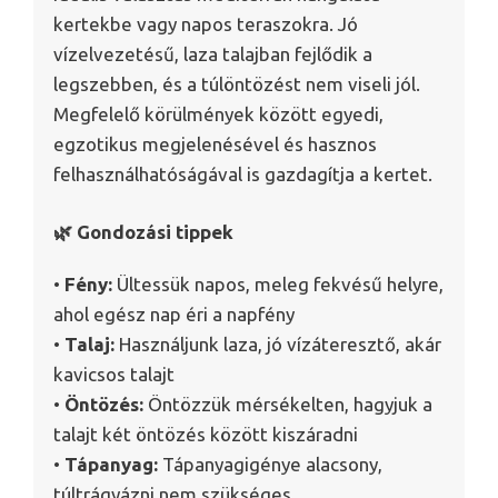
kertekbe vagy napos teraszokra. Jó
vízelvezetésű, laza talajban fejlődik a
legszebben, és a túlöntözést nem viseli jól.
Megfelelő körülmények között egyedi,
egzotikus megjelenésével és hasznos
felhasználhatóságával is gazdagítja a kertet.
🌿 Gondozási tippek
•
Fény:
Ültessük napos, meleg fekvésű helyre,
ahol egész nap éri a napfény
•
Talaj:
Használjunk laza, jó vízáteresztő, akár
kavicsos talajt
•
Öntözés:
Öntözzük mérsékelten, hagyjuk a
talajt két öntözés között kiszáradni
•
Tápanyag:
Tápanyagigénye alacsony,
túltrágyázni nem szükséges