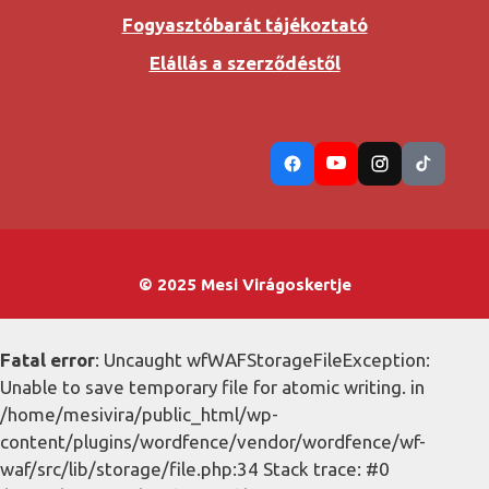
Fogyasztóbarát tájékoztató
Elállás a szerződéstől
© 2025 Mesi Virágoskertje
Fatal error
: Uncaught wfWAFStorageFileException:
Unable to save temporary file for atomic writing. in
/home/mesivira/public_html/wp-
content/plugins/wordfence/vendor/wordfence/wf-
waf/src/lib/storage/file.php:34 Stack trace: #0