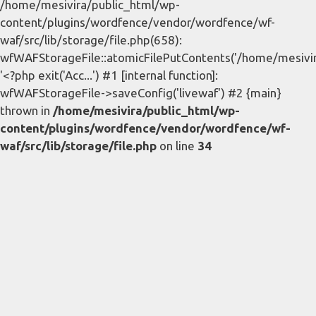
/home/mesivira/public_html/wp-
content/plugins/wordfence/vendor/wordfence/wf-
waf/src/lib/storage/file.php(658):
wfWAFStorageFile::atomicFilePutContents('/home/mesivira/
'<?php exit('Acc...') #1 [internal function]:
wfWAFStorageFile->saveConfig('livewaf') #2 {main}
thrown in
/home/mesivira/public_html/wp-
content/plugins/wordfence/vendor/wordfence/wf-
waf/src/lib/storage/file.php
on line
34