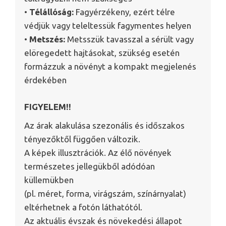
•
Télállóság:
Fagyérzékeny, ezért télre
védjük vagy teleltessük fagymentes helyen
•
Metszés:
Metsszük tavasszal a sérült vagy
elöregedett hajtásokat, szükség esetén
formázzuk a növényt a kompakt megjelenés
érdekében
FIGYELEM!!
Az árak alakulása szezonális és időszakos
tényezőktől függően változik.
A képek illusztrációk. Az élő növények
természetes jellegükből adódóan
küllemükben
(pl. méret, forma, virágszám, színárnyalat)
eltérhetnek a fotón láthatótól.
Az aktuális évszak és növekedési állapot