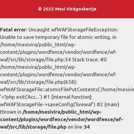
© 2025 Mesi Virágoskertje
Fatal error
: Uncaught wfWAFStorageFileException:
Unable to save temporary file for atomic writing. in
/home/mesivira/public_html/wp-
content/plugins/wordfence/vendor/wordfence/wf-
waf/src/lib/storage/file.php:34 Stack trace: #0
/home/mesivira/public_html/wp-
content/plugins/wordfence/vendor/wordfence/wf-
waf/src/lib/storage/file.php(658):
wfWAFStorageFile::atomicFilePutContents('/home/mesivira/
'<?php exit('Acc...') #1 [internal function]:
wfWAFStorageFile->saveConfig('livewaf') #2 {main}
thrown in
/home/mesivira/public_html/wp-
content/plugins/wordfence/vendor/wordfence/wf-
waf/src/lib/storage/file.php
on line
34