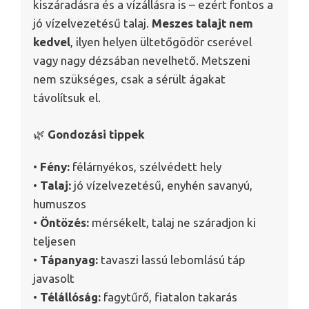
kiszáradásra és a vízállásra is – ezért fontos a
jó vízelvezetésű talaj.
Meszes talajt nem
kedvel
, ilyen helyen ültetőgödör cserével
vagy nagy dézsában nevelhető. Metszeni
nem szükséges, csak a sérült ágakat
távolítsuk el.
🌿
Gondozási tippek
•
Fény:
félárnyékos, szélvédett hely
•
Talaj:
jó vízelvezetésű, enyhén savanyú,
humuszos
•
Öntözés:
mérsékelt, talaj ne száradjon ki
teljesen
•
Tápanyag:
tavaszi lassú lebomlású táp
javasolt
•
Télállóság:
fagytűrő, fiatalon takarás