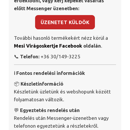
érdeklődni, vagy kérj képeket vásárlás
előtt Messenger üzenetben:
ÜZENETET KÜLDÖK
További hasonló termékekért nézz körül a
Mesi Virágoskertje Facebook
oldalán
.
📞
Telefon:
+36 30/149-3225
ℹ️ Fontos rendelési információk
📦
Készletinformáció
Készletünk üzletünk és webshopunk között
folyamatosan változik.
💬
Egyeztetés rendelés után
Rendelés után Messenger-üzenetben vagy
telefonon egyeztetünk a részletekről.