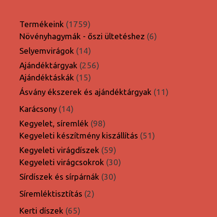
1759
Termékeink
1759
termék
6
Növényhagymák - őszi ültetéshez
6
termék
14
Selyemvirágok
14
termék
256
Ajándéktárgyak
256
15
termék
Ajándéktáskák
15
termék
11
Ásvány ékszerek és ajándéktárgyak
11
termék
14
Karácsony
14
termék
98
Kegyelet, síremlék
98
termék
51
Kegyeleti készítmény kiszállítás
51
termék
59
Kegyeleti virágdíszek
59
termék
30
Kegyeleti virágcsokrok
30
termék
30
Sírdíszek és sírpárnák
30
termék
2
Síremléktisztítás
2
termék
65
Kerti díszek
65