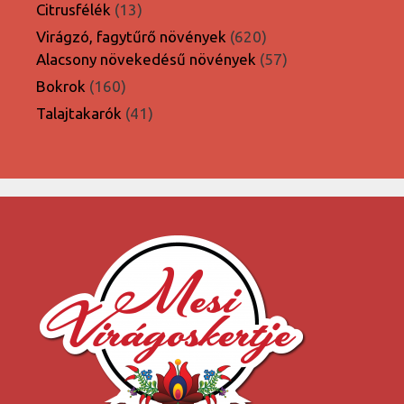
termék
13
Citrusfélék
13
termék
620
Virágzó, fagytűrő növények
620
termék
57
Alacsony növekedésű növények
57
termék
160
Bokrok
160
termék
41
Talajtakarók
41
termék