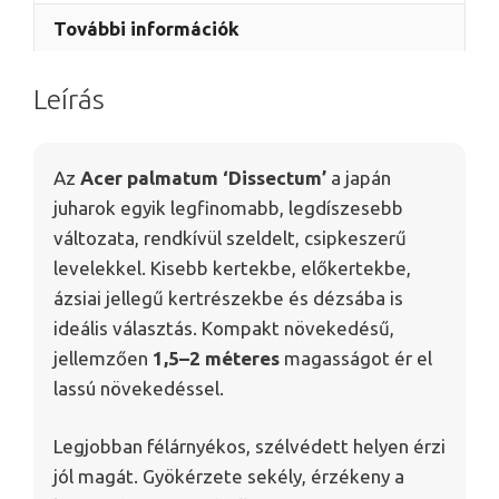
További információk
Leírás
Az
Acer palmatum ‘Dissectum’
a japán
juharok egyik legfinomabb, legdíszesebb
változata, rendkívül szeldelt, csipkeszerű
levelekkel. Kisebb kertekbe, előkertekbe,
ázsiai jellegű kertrészekbe és dézsába is
ideális választás. Kompakt növekedésű,
jellemzően
1,5–2 méteres
magasságot ér el
lassú növekedéssel.
Legjobban félárnyékos, szélvédett helyen érzi
jól magát. Gyökérzete sekély, érzékeny a