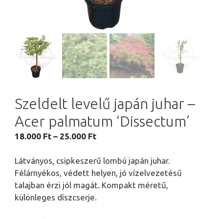
Szeldelt levelű japán juhar –
Acer palmatum ‘Dissectum’
Ártartomány:
18.000
Ft
–
25.000
Ft
18.000 Ft
-
Látványos, csipkeszerű lombú japán juhar.
25.000 Ft
Félárnyékos, védett helyen, jó vízelvezetésű
talajban érzi jól magát. Kompakt méretű,
különleges díszcserje.