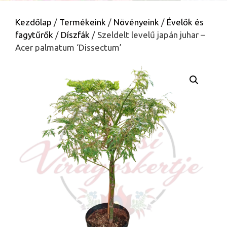
Kezdőlap
/
Termékeink
/
Növényeink
/
Évelők és
fagytűrők
/
Díszfák
/ Szeldelt levelű japán juhar –
Acer palmatum ‘Dissectum’