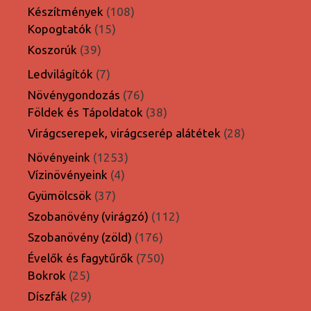
termék
108
Készítmények
108
15
termék
Kopogtatók
15
termék
39
Koszorúk
39
termék
7
Ledvilágítók
7
termék
76
Növénygondozás
76
termék
38
Földek és Tápoldatok
38
termék
28
Virágcserepek, virágcserép alátétek
28
termék
1253
Növényeink
1253
4
termék
Vízinövényeink
4
termék
37
Gyümölcsök
37
termék
112
Szobanövény (virágzó)
112
termék
176
Szobanövény (zöld)
176
termék
750
Évelők és fagytűrők
750
25
termék
Bokrok
25
termék
29
Díszfák
29