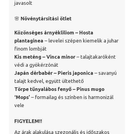
javasolt
🌸
Növénytársítási ötlet
Közönséges árnyékliliom – Hosta
plantaginea
– levelei szépen kiemelik a juhar
finom lombját
Kis meténg – Vinca minor
– talajtakaróként
védi a gyökérzónát
Japán dérbabér – Pieris japonica
– savanyú
talajt kedvel, együtt ültethető
Törpe tűnyalábos fenyő – Pinus mugo
‘Mops’
– formailag és színben is harmonizál
vele
FIGYELEM!!
Az árak alakulása szezonális és időszakos