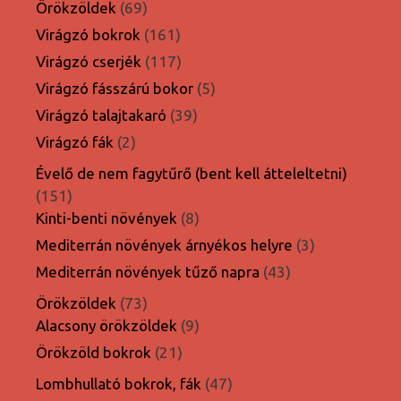
termék
69
Örökzöldek
69
termék
161
Virágzó bokrok
161
termék
117
Virágzó cserjék
117
termék
5
Virágzó fásszárú bokor
5
termék
39
Virágzó talajtakaró
39
termék
2
Virágzó fák
2
termék
Évelő de nem fagytűrő (bent kell átteleltetni)
151
151
termék
8
Kinti-benti növények
8
termék
3
Mediterrán növények árnyékos helyre
3
termék
43
Mediterrán növények tűző napra
43
termék
73
Örökzöldek
73
termék
9
Alacsony örökzöldek
9
termék
21
Örökzöld bokrok
21
termék
47
Lombhullató bokrok, fák
47