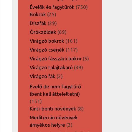
termék
750
Évelők és fagytűrők
750
25
termék
Bokrok
25
termék
29
Díszfák
29
termék
69
Örökzöldek
69
termék
161
Virágzó bokrok
161
termék
117
Virágzó cserjék
117
termék
5
Virágzó fásszárú bokor
5
termék
39
Virágzó talajtakaró
39
termék
2
Virágzó fák
2
termék
Évelő de nem fagytűrő
(bent kell átteleltetni)
151
151
termék
8
Kinti-benti növények
8
termék
Mediterrán növények
3
árnyékos helyre
3
termék