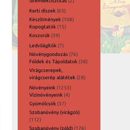
2
Síremléktisztítás
2
termék
65
Kerti díszek
65
termék
108
Készítmények
108
15
termék
Kopogtatók
15
termék
39
Koszorúk
39
termék
7
Ledvilágítók
7
termék
76
Növénygondozás
76
termék
38
Földek és Tápoldatok
38
termék
Virágcserepek,
28
virágcserép alátétek
28
termék
1253
Növényeink
1253
4
termék
Vízinövényeink
4
termék
37
Gyümölcsök
37
termék
Szobanövény (virágzó)
112
112
termék
176
Szobanövény (zöld)
176