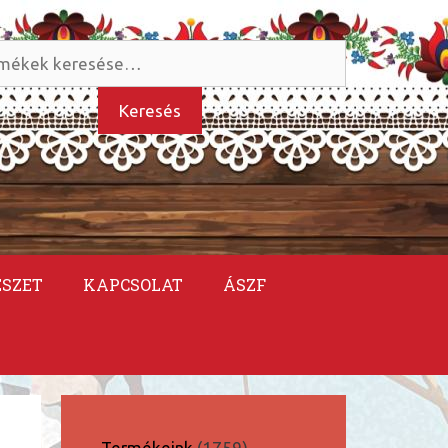
és
kezőre:
Keresés
ÉSZET
KAPCSOLAT
ÁSZF
1759
Termékeink
1759