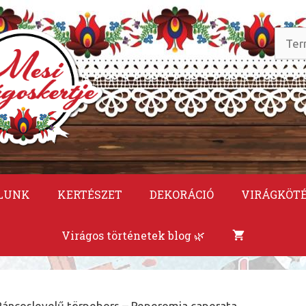
Keres
a
követ
LUNK
KERTÉSZET
DEKORÁCIÓ
VIRÁGKÖT
Virágos történetek blog 🌿
Ráncoslevelű törpebors – Peperomia caperata