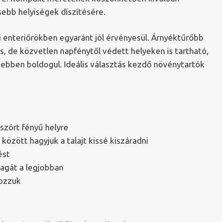
isebb helyiségek díszítésére.
i enteriőrökben egyaránt jól érvényesül. Árnyéktűrőbb
s, de közvetlen napfénytől védett helyeken is tartható,
bben boldogul. Ideális választás kezdő növénytartók
 szórt fényű helyre
özött hagyjuk a talajt kissé kiszáradni
ést
agát a legjobban
ozzuk