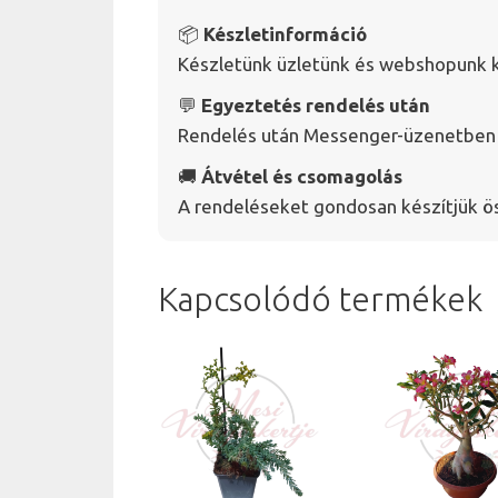
📦
Készletinformáció
Készletünk üzletünk és webshopunk k
💬
Egyeztetés rendelés után
Rendelés után Messenger-üzenetben v
🚚
Átvétel és csomagolás
A rendeléseket gondosan készítjük ö
Kapcsolódó termékek
Ennek
a
terméknek
több
variációja
van.