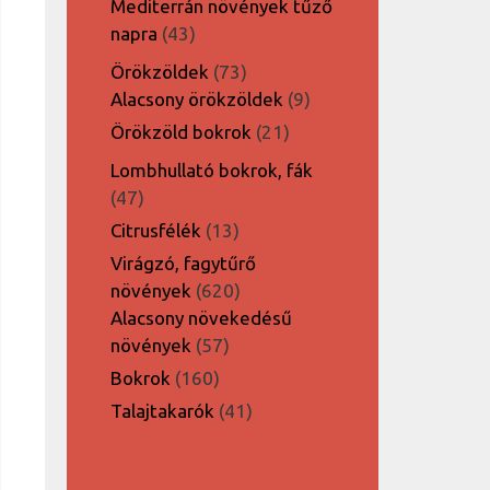
Mediterrán növények tűző
43
napra
43
termék
73
Örökzöldek
73
termék
9
Alacsony örökzöldek
9
termék
21
Örökzöld bokrok
21
termék
Lombhullató bokrok, fák
47
47
termék
13
Citrusfélék
13
termék
Virágzó, fagytűrő
620
növények
620
termék
Alacsony növekedésű
57
növények
57
termék
160
Bokrok
160
termék
41
Talajtakarók
41
termék