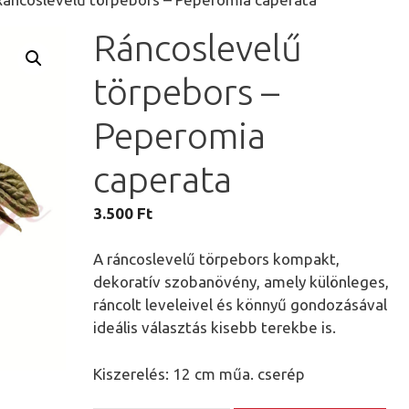
Ráncoslevelű
törpebors –
Peperomia
caperata
3.500
Ft
A ráncoslevelű törpebors kompakt,
dekoratív szobanövény, amely különleges,
ráncolt leveleivel és könnyű gondozásával
ideális választás kisebb terekbe is.
Kiszerelés: 12 cm műa. cserép