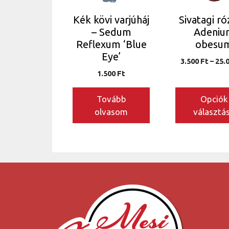
A
Kék kövi varjúháj
Sivatagi ró
változatok
– Sedum
Adeniu
a
Reflexum ‘Blue
obesu
termékoldalo
Eye’
3.500
Ft
–
25.
választhatók
1.500
Ft
ki
Tovább
Opciók
olvasom
választá