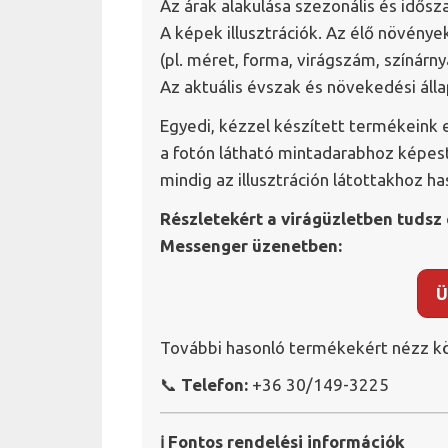
Az árak alakulása szezonális és idősz
A képek illusztrációk. Az élő növén
(pl. méret, forma, virágszám, színárny
Az aktuális évszak és növekedési áll
Egyedi, kézzel készített termékeink 
a fotón látható mintadarabhoz képest
mindig az illusztráción látottakhoz h
Részletekért a virágüzletben tudsz 
Messenger üzenetben:
Ü
További hasonló termékekért nézz kö
📞
Telefon:
+36 30/149-3225
ℹ️ Fontos rendelési információk