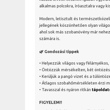
alkalmas polcokra, íróasztalra vagy k
Modern, letisztult és természetközel
jellegének köszönhetően olyan világo
ahol sok más szobanövény már neheze
számára is.
🌿 Gondozási tippek
• Helyezzük világos vagy félárnyékos,
• Öntözzük mérsékelten, két öntözés k
• Kerüljük a pangó vizet és a túlöntöz
• Átlagos szobahőmérsékleten érzi m
• Tavasszal és nyáron ritkán
tápoldat
FIGYELEM!!