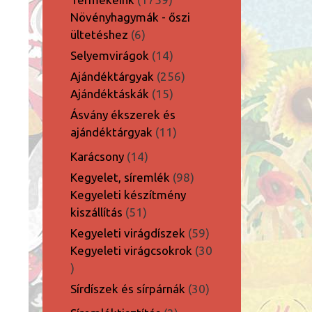
termék
Növényhagymák - őszi
6
ültetéshez
6
termék
14
Selyemvirágok
14
termék
256
Ajándéktárgyak
256
15
termék
Ajándéktáskák
15
termék
Ásvány ékszerek és
11
ajándéktárgyak
11
termék
14
Karácsony
14
termék
98
Kegyelet, síremlék
98
termék
Kegyeleti készítmény
51
kiszállítás
51
termék
59
Kegyeleti virágdíszek
59
termék
Kegyeleti virágcsokrok
30
30
termék
30
Sírdíszek és sírpárnák
30
termék