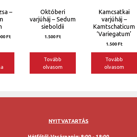
zsa –
Októberi
Kamcsatkai
m
varjúháj – Sedum
varjúháj –
m
sieboldii
Kamtschaticum
n
‘Variegatum’
Ártartomány:
000
Ft
1.500
Ft
3.500 Ft
1.500
Ft
-
25.000 Ft
Tovább
Tovább
sa
olvasom
olvasom
NYITVATARTÁS
Hétfőtől-Vasárnapig: 8:00 - 18:00