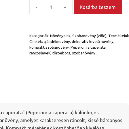
-
+
Kosárba teszem
Ráncoslevelű
törpebors
–
Peperomia
Kategóriák:
Növényeink
,
Szobanövény (zöld)
,
Termékeink
caperata
Címkék:
ajándéknövény
,
dekoratív levelű növény
,
mennyiség
kompakt szobanövény
,
Peperomia caperata
,
ráncoslevelű törpebors
,
szobanövény
 caperata” (Peperomia caperata) különleges
növény, amelyet karakteresen ráncolt, kissé bársonyos
ivé. Kompakt méretének köszönhetően kiválóan