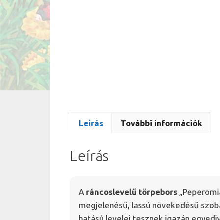
Leírás
További információk
Leírás
A
ráncoslevelű törpebors
„Peperomia
megjelenésű, lassú növekedésű szoba
hatású levelei tesznek igazán egyed