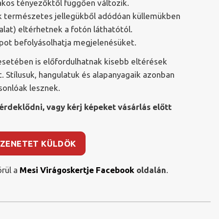
akos tényezőktől függően változik.
yek természetes jellegükből adódóan küllemükben
alat) eltérhetnek a fotón láthatótól.
apot befolyásolhatja megjelenésüket.
esetében is előfordulhatnak kisebb eltérések
. Stílusuk, hangulatuk és alapanyagaik azonban
asonlóak lesznek.
érdeklődni, vagy kérj képeket vásárlás előtt
ZENETET KÜLDÖK
rül a
Mesi Virágoskertje Facebook
oldalán
.