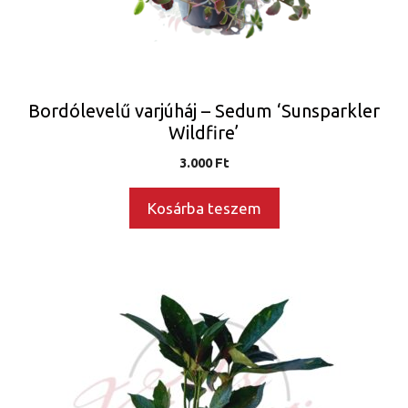
Bordólevelű varjúháj – Sedum ‘Sunsparkler
Wildfire’
3.000
Ft
Kosárba teszem