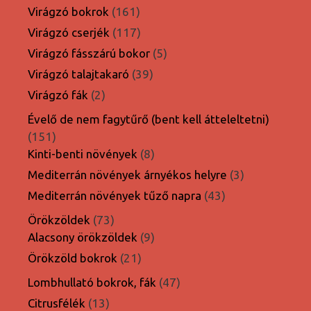
termék
161
Virágzó bokrok
161
termék
117
Virágzó cserjék
117
termék
5
Virágzó fásszárú bokor
5
termék
39
Virágzó talajtakaró
39
termék
2
Virágzó fák
2
termék
Évelő de nem fagytűrő (bent kell átteleltetni)
151
151
termék
8
Kinti-benti növények
8
termék
3
Mediterrán növények árnyékos helyre
3
termék
43
Mediterrán növények tűző napra
43
termék
73
Örökzöldek
73
termék
9
Alacsony örökzöldek
9
termék
21
Örökzöld bokrok
21
termék
47
Lombhullató bokrok, fák
47
termék
13
Citrusfélék
13