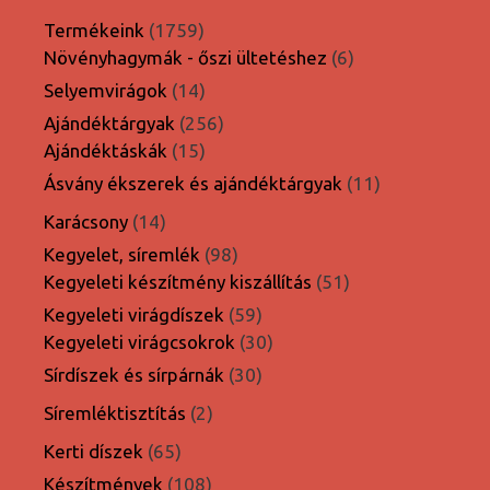
1759
Termékeink
1759
termék
6
Növényhagymák - őszi ültetéshez
6
termék
14
Selyemvirágok
14
termék
256
Ajándéktárgyak
256
15
termék
Ajándéktáskák
15
termék
11
Ásvány ékszerek és ajándéktárgyak
11
termék
14
Karácsony
14
termék
98
Kegyelet, síremlék
98
termék
51
Kegyeleti készítmény kiszállítás
51
termék
59
Kegyeleti virágdíszek
59
termék
30
Kegyeleti virágcsokrok
30
termék
30
Sírdíszek és sírpárnák
30
termék
2
Síremléktisztítás
2
termék
65
Kerti díszek
65
termék
108
Készítmények
108