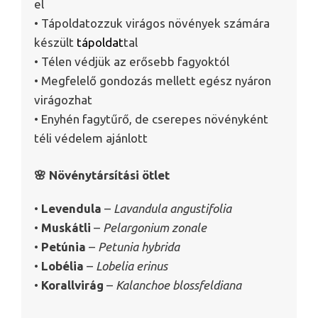
el
• Tápoldatozzuk virágos növények számára
készült
tápoldat
tal
• Télen védjük az erősebb fagyoktól
• Megfelelő gondozás mellett egész nyáron
virágozhat
• Enyhén fagytűrő, de cserepes növényként
téli védelem ajánlott
🌸 Növénytársítási ötlet
•
Levendula
–
Lavandula angustifolia
•
Muskátli
–
Pelargonium zonale
•
Petúnia
–
Petunia hybrida
•
Lobélia
–
Lobelia erinus
•
Korallvirág
–
Kalanchoe blossfeldiana