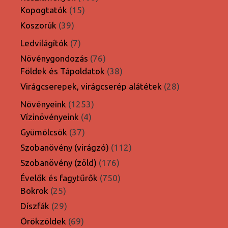
15
termék
Kopogtatók
15
termék
39
Koszorúk
39
termék
7
Ledvilágítók
7
termék
76
Növénygondozás
76
termék
38
Földek és Tápoldatok
38
termék
28
Virágcserepek, virágcserép alátétek
28
termék
1253
Növényeink
1253
4
termék
Vízinövényeink
4
termék
37
Gyümölcsök
37
termék
112
Szobanövény (virágzó)
112
termék
176
Szobanövény (zöld)
176
termék
750
Évelők és fagytűrők
750
25
termék
Bokrok
25
termék
29
Díszfák
29
termék
69
Örökzöldek
69