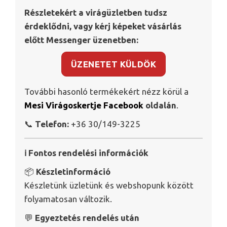
Részletekért a virágüzletben tudsz
érdeklődni, vagy kérj képeket vásárlás
előtt Messenger üzenetben:
ÜZENETET KÜLDÖK
További hasonló termékekért nézz körül a
Mesi Virágoskertje Facebook
oldalán
.
📞
Telefon:
+36 30/149-3225
ℹ️ Fontos rendelési információk
📦
Készletinformáció
Készletünk üzletünk és webshopunk között
folyamatosan változik.
💬
Egyeztetés rendelés után