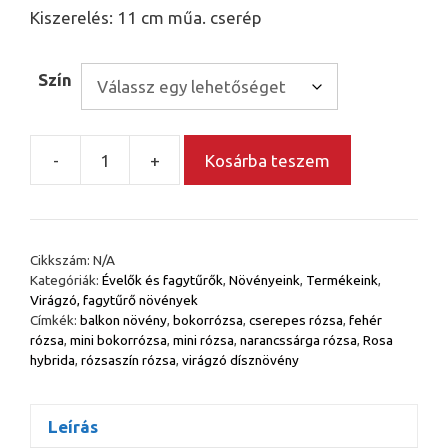
Kiszerelés: 11 cm műa. cserép
Szín
-
+
Kosárba teszem
Mini
bokorrózsa
válogatás
–
Cikkszám:
N/A
Rosa
Kategóriák:
Évelők és fagytűrők
,
Növényeink
,
Termékeink
,
hybrida
Virágzó, fagytűrő növények
többféle
Címkék:
balkon növény
,
bokorrózsa
,
cserepes rózsa
,
fehér
rózsa
,
mini bokorrózsa
,
mini rózsa
,
narancssárga rózsa
,
Rosa
virágszínben
hybrida
,
rózsaszín rózsa
,
virágzó dísznövény
mennyiség
Leírás