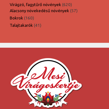
termék
620
Virágzó, fagytűrő növények
620
termék
57
Alacsony növekedésű növények
57
termék
160
Bokrok
160
termék
41
Talajtakarók
41
termék