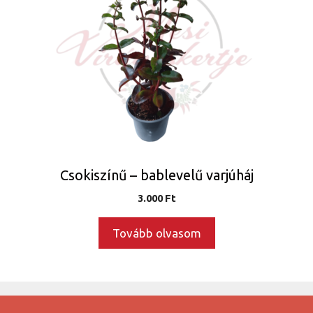
Csokiszínű – bablevelű varjúháj
3.000
Ft
Tovább olvasom