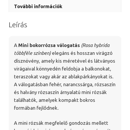
További információk
Leírás
A
Mini bokorrózsa válogatás
(Rosa hybrida
többféle színben)
elegáns és hosszan virágzó
dísznövény, amely kis méretével és látványos
virágaival könnyedén feldobja a balkonokat,
teraszokat vagy akár az ablakpárkányokat is.
A válogatásban fehér, narancssárga, rózsaszín
és halvány rózsaszín árnyalatú mini rózsák
találhatók, amelyek kompakt bokros
formában fejlődnek.
A mini rózsák megfelelő gondozás mellett