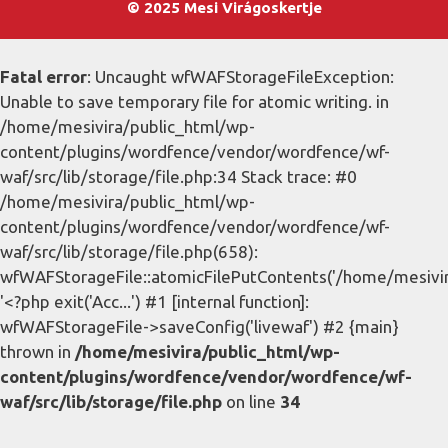
© 2025 Mesi Virágoskertje
Fatal error
: Uncaught wfWAFStorageFileException:
Unable to save temporary file for atomic writing. in
/home/mesivira/public_html/wp-
content/plugins/wordfence/vendor/wordfence/wf-
waf/src/lib/storage/file.php:34 Stack trace: #0
/home/mesivira/public_html/wp-
content/plugins/wordfence/vendor/wordfence/wf-
waf/src/lib/storage/file.php(658):
wfWAFStorageFile::atomicFilePutContents('/home/mesivira/
'<?php exit('Acc...') #1 [internal function]:
wfWAFStorageFile->saveConfig('livewaf') #2 {main}
thrown in
/home/mesivira/public_html/wp-
content/plugins/wordfence/vendor/wordfence/wf-
waf/src/lib/storage/file.php
on line
34