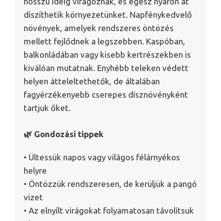
hosszú ideig virágoznak, és egész nyáron át
díszíthetik környezetünket. Napfénykedvelő
növények, amelyek rendszeres öntözés
mellett fejlődnek a legszebben. Kaspóban,
balkonládában vagy kisebb kertrészekben is
kiválóan mutatnak. Enyhébb teleken védett
helyen átteleltethetők, de általában
fagyérzékenyebb cserepes dísznövényként
tartjuk őket.
🌿 Gondozási tippek
• Ültessük napos vagy világos félárnyékos
helyre
• Öntözzük rendszeresen, de kerüljük a pangó
vizet
• Az elnyílt virágokat folyamatosan távolítsuk