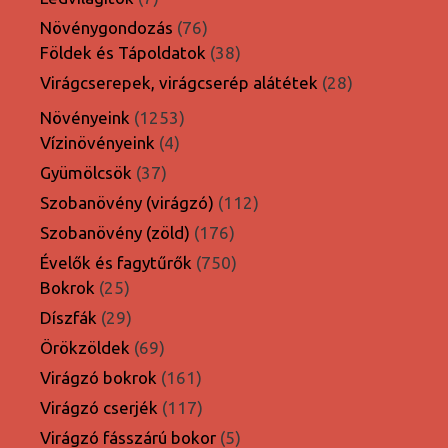
termék
76
Növénygondozás
76
termék
38
Földek és Tápoldatok
38
termék
28
Virágcserepek, virágcserép alátétek
28
termék
1253
Növényeink
1253
4
termék
Vízinövényeink
4
termék
37
Gyümölcsök
37
termék
112
Szobanövény (virágzó)
112
termék
176
Szobanövény (zöld)
176
termék
750
Évelők és fagytűrők
750
25
termék
Bokrok
25
termék
29
Díszfák
29
termék
69
Örökzöldek
69
termék
161
Virágzó bokrok
161
termék
117
Virágzó cserjék
117
termék
5
Virágzó fásszárú bokor
5