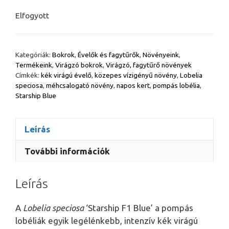
Elfogyott
Kategóriák:
Bokrok
,
Évelők és fagytűrők
,
Növényeink
,
Termékeink
,
Virágzó bokrok
,
Virágzó, fagytűrő növények
Címkék:
kék virágú évelő
,
közepes vízigényű növény
,
Lobelia
speciosa
,
méhcsalogató növény
,
napos kert
,
pompás lobélia
,
Starship Blue
Leírás
További információk
Leírás
A
Lobelia speciosa
‘Starship F1 Blue’ a pompás
lobéliák egyik legélénkebb, intenzív kék virágú