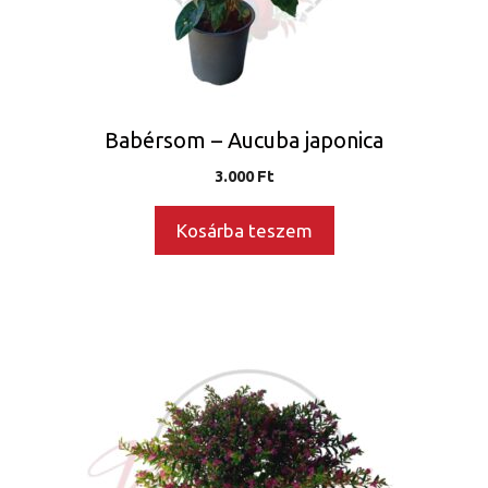
Babérsom – Aucuba japonica
3.000
Ft
Kosárba teszem
Ennek
a
terméknek
több
variációja
van.
A