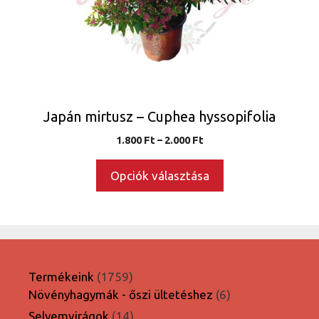
változatok
a
termékoldalon
választhatók
ki
Japán mirtusz – Cuphea hyssopifolia
Ártartomány:
1.800
Ft
–
2.000
Ft
1.800 Ft
-
Opciók választása
2.000 Ft
1759
Termékeink
1759
termék
6
Növényhagymák - őszi ültetéshez
6
termék
14
Selyemvirágok
14