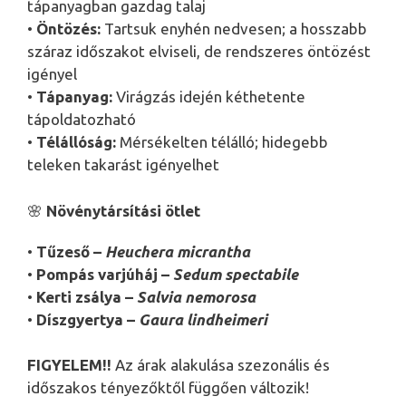
tápanyagban gazdag talaj
•
Öntözés:
Tartsuk enyhén nedvesen; a hosszabb
száraz időszakot elviseli, de rendszeres öntözést
igényel
•
Tápanyag:
Virágzás idején kéthetente
tápoldatozható
•
Télállóság:
Mérsékelten télálló; hidegebb
teleken takarást igényelhet
🌸
Növénytársítási ötlet
•
Tűzeső –
Heuchera micrantha
•
Pompás varjúháj –
Sedum spectabile
•
Kerti zsálya –
Salvia nemorosa
•
Díszgyertya –
Gaura lindheimeri
FIGYELEM!!
Az árak alakulása szezonális és
időszakos tényezőktől függően változik!