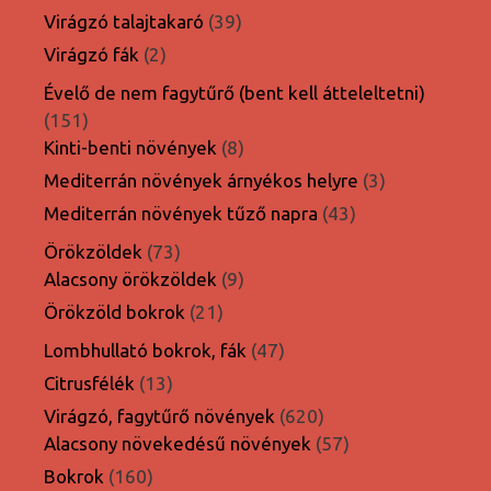
termék
39
Virágzó talajtakaró
39
termék
2
Virágzó fák
2
termék
Évelő de nem fagytűrő (bent kell átteleltetni)
151
151
termék
8
Kinti-benti növények
8
termék
3
Mediterrán növények árnyékos helyre
3
termék
43
Mediterrán növények tűző napra
43
termék
73
Örökzöldek
73
termék
9
Alacsony örökzöldek
9
termék
21
Örökzöld bokrok
21
termék
47
Lombhullató bokrok, fák
47
termék
13
Citrusfélék
13
termék
620
Virágzó, fagytűrő növények
620
termék
57
Alacsony növekedésű növények
57
termék
160
Bokrok
160