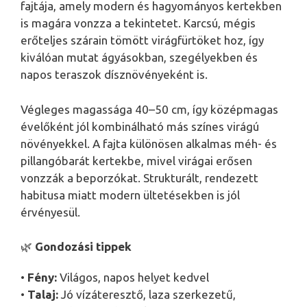
fajtája, amely modern és hagyományos kertekben
is magára vonzza a tekintetet. Karcsú, mégis
erőteljes szárain tömött virágfürtöket hoz, így
kiválóan mutat ágyásokban, szegélyekben és
napos teraszok dísznövényeként is.
Végleges magassága 40–50 cm, így középmagas
évelőként jól kombinálható más színes virágú
növényekkel. A fajta különösen alkalmas méh- és
pillangóbarát kertekbe, mivel virágai erősen
vonzzák a beporzókat. Strukturált, rendezett
habitusa miatt modern ültetésekben is jól
érvényesül.
🌿
Gondozási tippek
•
Fény:
Világos, napos helyet kedvel
•
Talaj:
Jó vízáteresztő, laza szerkezetű,