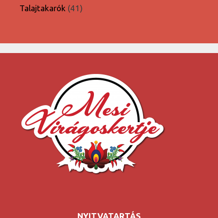
termék
41
Talajtakarók
41
termék
NYITVATARTÁS