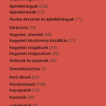
termék
256
Ajándéktárgyak
256
15
termék
Ajándéktáskák
15
termék
11
Ásvány ékszerek és ajándéktárgyak
11
termék
14
Karácsony
14
termék
98
Kegyelet, síremlék
98
termék
51
Kegyeleti készítmény kiszállítás
51
termék
59
Kegyeleti virágdíszek
59
termék
30
Kegyeleti virágcsokrok
30
termék
30
Sírdíszek és sírpárnák
30
termék
2
Síremléktisztítás
2
termék
65
Kerti díszek
65
termék
108
Készítmények
108
15
termék
Kopogtatók
15
termék
39
Koszorúk
39
termék
7
Ledvilágítók
7