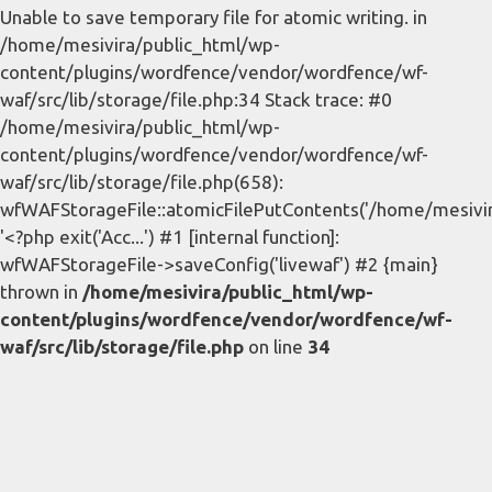
Unable to save temporary file for atomic writing. in
/home/mesivira/public_html/wp-
content/plugins/wordfence/vendor/wordfence/wf-
waf/src/lib/storage/file.php:34 Stack trace: #0
/home/mesivira/public_html/wp-
content/plugins/wordfence/vendor/wordfence/wf-
waf/src/lib/storage/file.php(658):
wfWAFStorageFile::atomicFilePutContents('/home/mesivira/
'<?php exit('Acc...') #1 [internal function]:
wfWAFStorageFile->saveConfig('livewaf') #2 {main}
thrown in
/home/mesivira/public_html/wp-
content/plugins/wordfence/vendor/wordfence/wf-
waf/src/lib/storage/file.php
on line
34