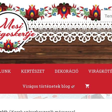
Keres
a
követ
LUNK
KERTÉSZET
DEKORÁCIÓ
VIRÁGKÖT
Virágos történetek blog 🌿
mlék
/ Kerek szárazkoszorúk mécsessel