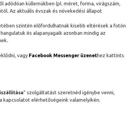
l adódóan küllemükben (pl. méret, forma, virágszám,
ótól. Az aktuális évszak és növekedési állapot
etében szintén előfordulhatnak kisebb eltérések a fotón
, hangulatuk és alapanyagaik azonban mindig az
nek.
eklődni, vagy
Facebook Messenger üzenet
hez kattints
szállítása
” szolgáltatást szeretnéd igénybe venni,
a kapcsolatot elérhetőségeink valamelyikén.