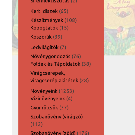
2
Síremléktisztítás
2
termék
65
Kerti díszek
65
termék
108
Készítmények
108
15
termék
Kopogtatók
15
termék
39
Koszorúk
39
termék
7
Ledvilágítók
7
termék
76
Növénygondozás
76
termék
38
Földek és Tápoldatok
38
termék
Virágcserepek,
28
virágcserép alátétek
28
termék
1253
Növényeink
1253
4
termék
Vízinövényeink
4
termék
37
Gyümölcsök
37
termék
Szobanövény (virágzó)
112
112
termék
176
Szobanövény (zöld)
176