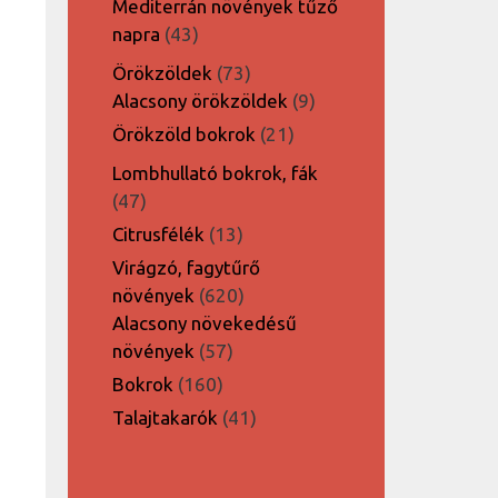
Mediterrán növények tűző
43
napra
43
termék
73
Örökzöldek
73
termék
9
Alacsony örökzöldek
9
termék
21
Örökzöld bokrok
21
termék
Lombhullató bokrok, fák
47
47
termék
13
Citrusfélék
13
termék
Virágzó, fagytűrő
620
növények
620
termék
Alacsony növekedésű
57
növények
57
termék
160
Bokrok
160
termék
41
Talajtakarók
41
termék