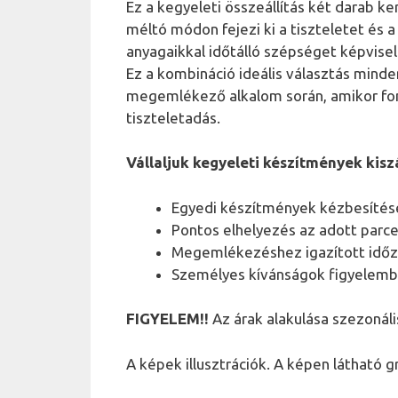
Ez a kegyeleti összeállítás két darab k
méltó módon fejezi ki a tiszteletet és 
anyagaikkal időtálló szépséget képvisel
Ez a kombináció ideális választás minde
megemlékező alkalom során, amikor fo
tiszteletadás.
Vállaljuk kegyeleti készítmények kisz
Egyedi készítmények kézbesítése
Pontos elhelyezés az adott parcel
Megemlékezéshez igazított időz
Személyes kívánságok figyelemb
FIGYELEM!!
Az árak alakulása szezonáli
A képek illusztrációk. A képen látható 