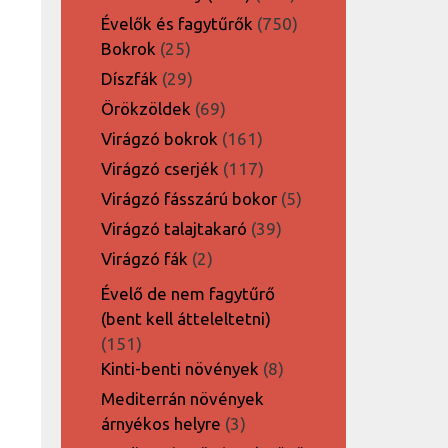
termék
750
Évelők és fagytűrők
750
25
termék
Bokrok
25
termék
29
Díszfák
29
termék
69
Örökzöldek
69
termék
161
Virágzó bokrok
161
termék
117
Virágzó cserjék
117
termék
5
Virágzó fásszárú bokor
5
termék
39
Virágzó talajtakaró
39
termék
2
Virágzó fák
2
termék
Évelő de nem fagytűrő
(bent kell átteleltetni)
151
151
termék
8
Kinti-benti növények
8
termék
Mediterrán növények
3
árnyékos helyre
3
termék