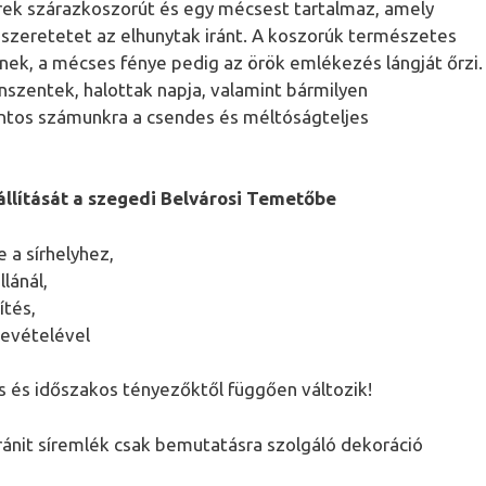
erek szárazkoszorút és egy mécsest tartalmaz, amely
a szeretetet az elhunytak iránt. A koszorúk természetes
nek, a mécses fénye pedig az örök emlékezés lángját őrzi.
nszentek, halottak napja, valamint bármilyen
ntos számunkra a csendes és méltóságteljes
állítását a szegedi Belvárosi Temetőbe
 a sírhelyhez,
lánál,
ítés,
evételével
s és időszakos tényezőktől függően változik!
gránit síremlék csak bemutatásra szolgáló dekoráció