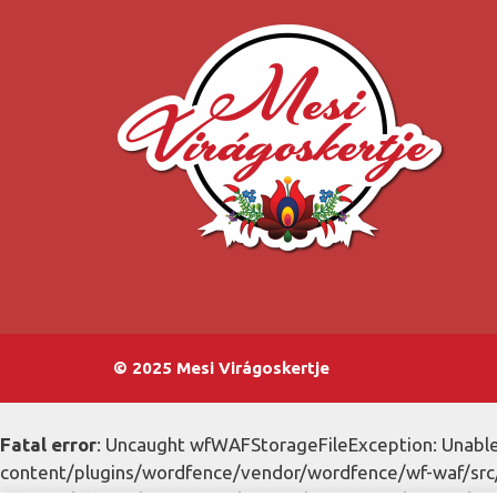
© 2025 Mesi Virágoskertje
Fatal error
: Uncaught wfWAFStorageFileException: Unable 
content/plugins/wordfence/vendor/wordfence/wf-waf/src/l