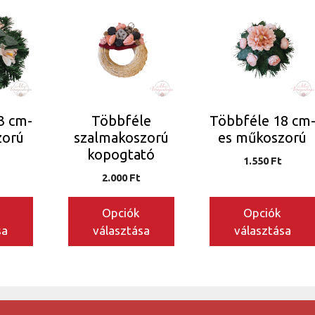
Ennek
Ennek
a
a
terméknek
terméknek
több
több
variációja
variációja
van.
van.
A
A
3 cm-
Többféle
Többféle 18 cm
változatok
változatok
zorú
szalmakoszorú
es műkoszorú
a
a
kopogtató
n
termékoldalon
termékoldalon
1.550
Ft
2.000
Ft
választhatók
választhatók
ki
ki
Opciók
Opciók
sa
választása
választása