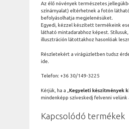
Az élő növények természetes jellegükbő
színárnyalat) eltérhetnek a fotón láthat
befolyásolhatja megjelenésüket.
Egyedi, kézzel készített termékeink es
látható mintadarabhoz képest. Stílusuk
illusztráción látottakhoz hasonlóak lesz
Részletekért a virágüzletben tudsz érd
ide.
Telefon: +36 30/149-3225
Kérjük, ha a „
Kegyeleti készítmények ki
mindenképp szíveskedj felvenni velünk 
Kapcsolódó termékek