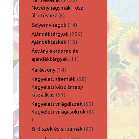
termék
Növényhagymák - őszi
6
ültetéshez
6
termék
14
Selyemvirágok
14
termék
256
Ajándéktárgyak
256
15
termék
Ajándéktáskák
15
termék
Ásvány ékszerek és
11
ajándéktárgyak
11
termék
14
Karácsony
14
termék
98
Kegyelet, síremlék
98
termék
Kegyeleti készítmény
51
kiszállítás
51
termék
59
Kegyeleti virágdíszek
59
termék
Kegyeleti virágcsokrok
30
30
termék
30
Sírdíszek és sírpárnák
30
termék