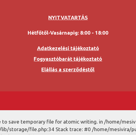
NYITVATARTÁS
Hétfőtől-Vasárnapig: 8:00 - 18:00
Adatkezelési tájékoztató
Fogyasztóbarát tájékoztató
Elállás a szerződéstől
to save temporary file for atomic writing. in /home/mesiv
ib/storage/file.php:34 Stack trace: #0 /home/mesivira/p