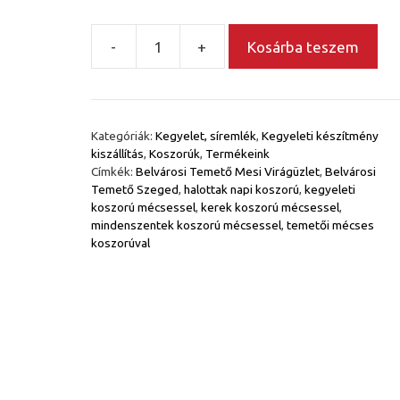
-
+
Kosárba teszem
Kerek
szárazkoszorúk
mécsessel
mennyiség
Kategóriák:
Kegyelet, síremlék
,
Kegyeleti készítmény
kiszállítás
,
Koszorúk
,
Termékeink
Címkék:
Belvárosi Temető Mesi Virágüzlet
,
Belvárosi
Temető Szeged
,
halottak napi koszorú
,
kegyeleti
koszorú mécsessel
,
kerek koszorú mécsessel
,
mindenszentek koszorú mécsessel
,
temetői mécses
koszorúval