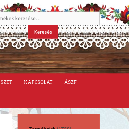
és
kezőre:
Keresés
ÉSZET
KAPCSOLAT
ÁSZF
1759
Termékeink
1759