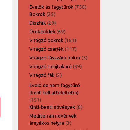
termék
750
Évelők és fagytűrők
750
25
termék
Bokrok
25
termék
29
Díszfák
29
termék
69
Örökzöldek
69
termék
161
Virágzó bokrok
161
termék
117
Virágzó cserjék
117
termék
5
Virágzó fásszárú bokor
5
termék
39
Virágzó talajtakaró
39
termék
2
Virágzó fák
2
termék
Évelő de nem fagytűrő
(bent kell átteleltetni)
151
151
termék
8
Kinti-benti növények
8
termék
Mediterrán növények
3
árnyékos helyre
3
termék