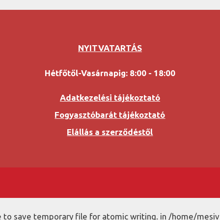
NYITVATARTÁS
Hétfőtől-Vasárnapig: 8:00 - 18:00
Adatkezelési tájékoztató
Fogyasztóbarát tájékoztató
Elállás a szerződéstől
to save temporary file for atomic writing. in /home/mesiv