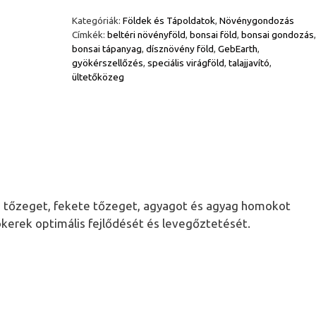
föld
Kategóriák:
Földek és Tápoldatok
,
Növénygondozás
3
Címkék:
beltéri növényföld
,
bonsai föld
,
bonsai gondozás
,
literes
bonsai tápanyag
,
dísznövény föld
,
GebEarth
,
mennyiség
gyökérszellőzés
,
speciális virágföld
,
talajjavító
,
ültetőközeg
lti tőzeget, fekete tőzeget, agyagot és agyag homokot
yökerek optimális fejlődését és levegőztetését.