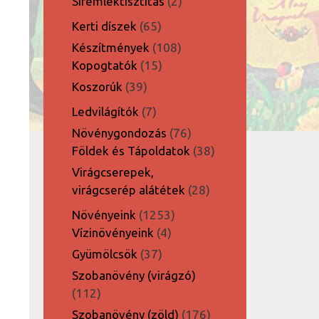
2
Síremléktisztítás
2
termék
65
Kerti díszek
65
termék
108
Készítmények
108
15
termék
Kopogtatók
15
termék
39
Koszorúk
39
termék
7
Ledvilágítók
7
termék
76
Növénygondozás
76
termék
38
Földek és Tápoldatok
38
termék
Virágcserepek,
28
virágcserép alátétek
28
termék
1253
Növényeink
1253
4
termék
Vízinövényeink
4
termék
37
Gyümölcsök
37
termék
Szobanövény (virágzó)
112
112
termék
176
Szobanövény (zöld)
176