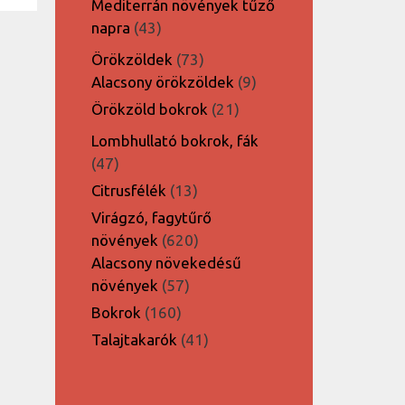
Mediterrán növények tűző
43
napra
43
termék
73
Örökzöldek
73
termék
9
Alacsony örökzöldek
9
termék
21
Örökzöld bokrok
21
termék
Lombhullató bokrok, fák
47
47
termék
13
Citrusfélék
13
termék
Virágzó, fagytűrő
620
növények
620
termék
Alacsony növekedésű
57
növények
57
termék
160
Bokrok
160
termék
41
Talajtakarók
41
termék