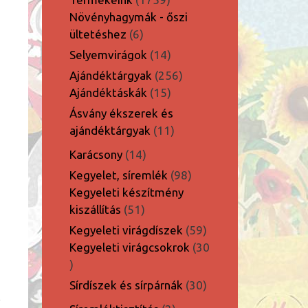
termék
Növényhagymák - őszi
6
ültetéshez
6
termék
14
Selyemvirágok
14
termék
256
Ajándéktárgyak
256
15
termék
Ajándéktáskák
15
termék
Ásvány ékszerek és
11
ajándéktárgyak
11
termék
14
Karácsony
14
termék
98
Kegyelet, síremlék
98
termék
Kegyeleti készítmény
51
kiszállítás
51
termék
59
Kegyeleti virágdíszek
59
termék
Kegyeleti virágcsokrok
30
30
termék
30
Sírdíszek és sírpárnák
30
termék