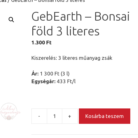
GebEarth – Bonsai
föld 3 literes
1.300
Ft
Kiszerelés: 3 literes műanyag zsák
Ár:
1 300 Ft (3 l)
Egységár:
433 Ft/l
-
+
Kosárba teszem
GebEarth
-
Bonsai