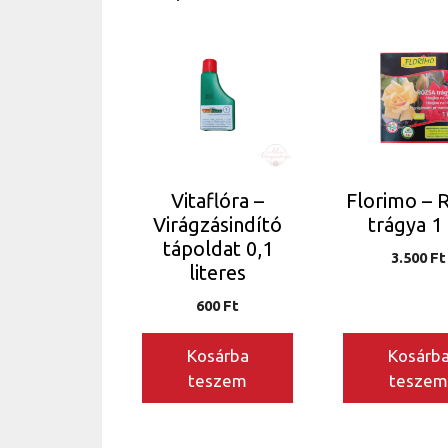
Vitaflóra –
Florimo – 
Virágzásindító
trágya 1
tápoldat 0,1
3.500
Ft
literes
600
Ft
Kosárba
Kosárb
teszem
tesze