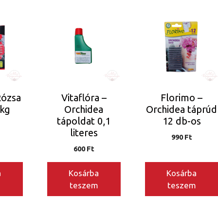
Rózsa
Vitaflóra –
Florimo –
 kg
Orchidea
Orchidea táprúd
tápoldat 0,1
12 db-os
literes
990
Ft
600
Ft
a
Kosárba
Kosárba
m
teszem
teszem