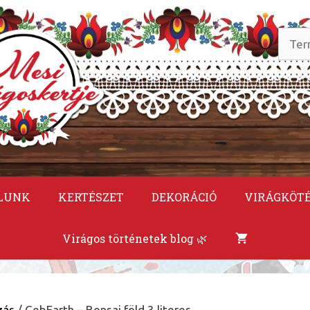
Keres
a
követ
LUNK
KERTÉSZET
DEKORÁCIÓ
VIRÁGKÖT
Virágos történetek blog 🌿
zás
/ GebEarth – Bonsai föld 3 literes