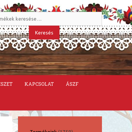
és
kezőre:
Keresés
ÉSZET
KAPCSOLAT
ÁSZF
1759
Termékeink
1759