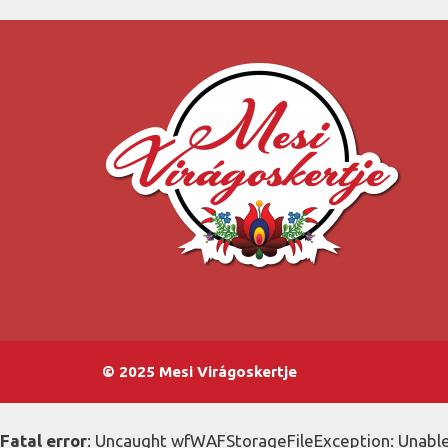
© 2025 Mesi Virágoskertje
Fatal error
: Uncaught wfWAFStorageFileException: Unable 