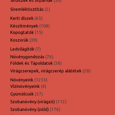
Sírdíszek és sírpárnák
30
termék
2
Síremléktisztítás
2
termék
65
Kerti díszek
65
termék
108
Készítmények
108
15
termék
Kopogtatók
15
termék
39
Koszorúk
39
termék
7
Ledvilágítók
7
termék
76
Növénygondozás
76
termék
38
Földek és Tápoldatok
38
termék
28
Virágcserepek, virágcserép alátétek
28
termék
1253
Növényeink
1253
4
termék
Vízinövényeink
4
termék
37
Gyümölcsök
37
termék
112
Szobanövény (virágzó)
112
termék
176
Szobanövény (zöld)
176