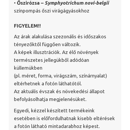
•
Őszirózsa –
Symphyotrichum novi-belgii
színpompás őszi virágágyásokhoz
FIGYELEM!!
Az árak alakulása szezonális és időszakos
tényezőktől függően változik.
A képek illusztrációk. Az élő növények
természetes jellegükből adódóan
küllemükben
(pl. méret, forma, virágszám, színárnyalat)
eltérhetnek a fotón láthatótól.
Az aktuális évszak és növekedési állapot
befolyásolhatja megjelenésüket.
Egyedi, kézzel készített termékeink
esetében is előfordulhatnak kisebb eltérések
a fotón látható mintadarabhoz képest.