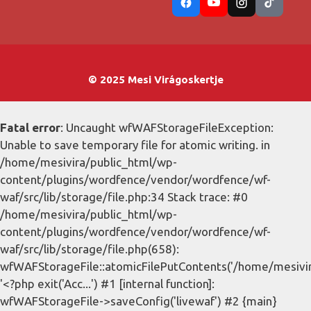
© 2025 Mesi Virágoskertje
Fatal error
: Uncaught wfWAFStorageFileException:
Unable to save temporary file for atomic writing. in
/home/mesivira/public_html/wp-
content/plugins/wordfence/vendor/wordfence/wf-
waf/src/lib/storage/file.php:34 Stack trace: #0
/home/mesivira/public_html/wp-
content/plugins/wordfence/vendor/wordfence/wf-
waf/src/lib/storage/file.php(658):
wfWAFStorageFile::atomicFilePutContents('/home/mesivira/
'<?php exit('Acc...') #1 [internal function]:
wfWAFStorageFile->saveConfig('livewaf') #2 {main}