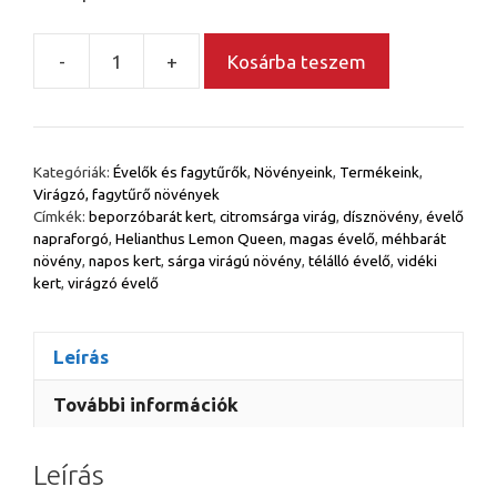
-
+
Kosárba teszem
Citromsárga
évelő
napraforgó
–
Kategóriák:
Évelők és fagytűrők
,
Növényeink
,
Termékeink
,
Helianthus
Virágzó, fagytűrő növények
'Lemon
Címkék:
beporzóbarát kert
,
citromsárga virág
,
dísznövény
,
évelő
Queen'
napraforgó
,
Helianthus Lemon Queen
,
magas évelő
,
méhbarát
növény
,
napos kert
,
sárga virágú növény
,
télálló évelő
,
vidéki
mennyiség
kert
,
virágzó évelő
Leírás
További információk
Leírás