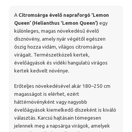
A
Citromsárga évelő napraforgó ‘Lemon
Queen’ (Helianthus ‘Lemon Queen’)
egy
különleges, magas növekedésű évelő
dísznövény, amely nyár végétől egészen
őszig hozza vidám, világos citromsárga
virágait. Természetközeli kertek,
évelőágyások és vidéki hangulatú virágos
kertek kedvelt növénye.
Erőteljes növekedésével akár 180–250 cm
magasságot is elérhet, ezért
háttérnövényként vagy nagyobb
évelőágyások kiemelkedő díszeként is kiváló
választás. Karcsú hajtásain tömegesen
jelennek meg a napsárga virágok, amelyek