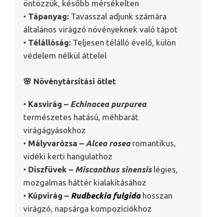
öntözzük, később mérsékelten
•
Tápanyag:
Tavasszal adjunk számára
általános virágzó növényeknek való tápot
•
Télállóság:
Teljesen télálló évelő, külön
védelem nélkül áttelel
🌸 Növénytársítási ötlet
•
Kasvirág –
Echinacea purpurea
természetes hatású, méhbarát
virágágyásokhoz
•
Mályvarózsa –
Alcea rosea
romantikus,
vidéki kerti hangulathoz
•
Díszfüvek –
Miscanthus sinensis
légies,
mozgalmas háttér kialakításához
•
Kúpvirág –
Rudbeckia fulgida
hosszan
virágzó, napsárga kompozíciókhoz