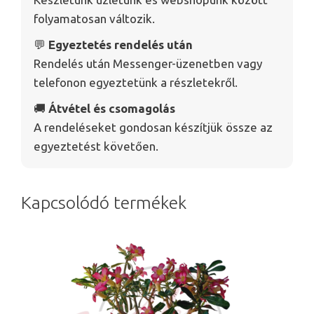
folyamatosan változik.
💬
Egyeztetés rendelés után
Rendelés után Messenger-üzenetben vagy
telefonon egyeztetünk a részletekről.
🚚
Átvétel és csomagolás
A rendeléseket gondosan készítjük össze az
egyeztetést követően.
Kapcsolódó termékek
Ennek
a
terméknek
több
variációja