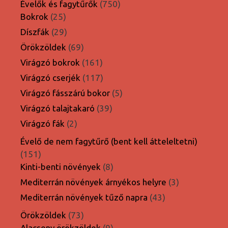
termék
750
Évelők és fagytűrők
750
25
termék
Bokrok
25
termék
29
Díszfák
29
termék
69
Örökzöldek
69
termék
161
Virágzó bokrok
161
termék
117
Virágzó cserjék
117
termék
5
Virágzó fásszárú bokor
5
termék
39
Virágzó talajtakaró
39
termék
2
Virágzó fák
2
termék
Évelő de nem fagytűrő (bent kell átteleltetni)
151
151
termék
8
Kinti-benti növények
8
termék
3
Mediterrán növények árnyékos helyre
3
termék
43
Mediterrán növények tűző napra
43
termék
73
Örökzöldek
73
termék
9
Alacsony örökzöldek
9