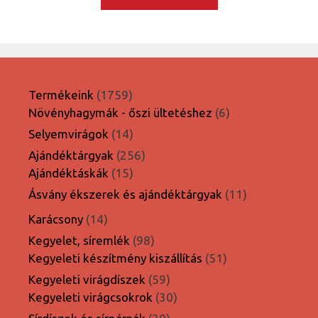
1759
Termékeink
1759
termék
6
Növényhagymák - őszi ültetéshez
6
termék
14
Selyemvirágok
14
termék
256
Ajándéktárgyak
256
15
termék
Ajándéktáskák
15
termék
11
Ásvány ékszerek és ajándéktárgyak
11
termék
14
Karácsony
14
termék
98
Kegyelet, síremlék
98
termék
51
Kegyeleti készítmény kiszállítás
51
termék
59
Kegyeleti virágdíszek
59
termék
30
Kegyeleti virágcsokrok
30
termék
30