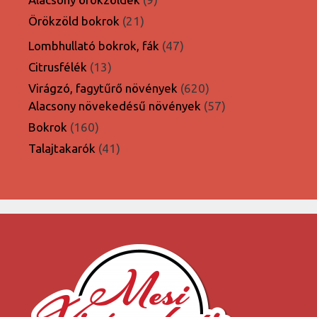
termék
21
Örökzöld bokrok
21
termék
47
Lombhullató bokrok, fák
47
termék
13
Citrusfélék
13
termék
620
Virágzó, fagytűrő növények
620
termék
57
Alacsony növekedésű növények
57
termék
160
Bokrok
160
termék
41
Talajtakarók
41
termék