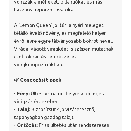
vonzzák a méheket, pillangókat és más
hasznos beporzó rovarokat.
A ‘Lemon Queen’ jól tűri a nyári meleget,
télálló évelő növény, és megfelelő helyen
évről évre egyre látványosabb bokrot nevel.
Virágai vágott virágként is szépen mutatnak
csokrokban és természetes
virágkompozíciókban.
🌿 Gondozási tippek
•
Fény:
Ültessük napos helyre a bőséges
virágzás érdekében
•
Talaj:
Biztosítsunk jó vízáteresztő,
tápanyagban gazdag talajt
•
Öntözés:
Friss ültetés után rendszeresen