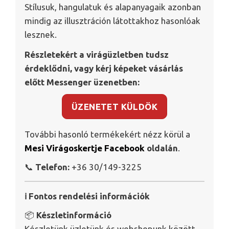
Stílusuk, hangulatuk és alapanyagaik azonban
mindig az illusztráción látottakhoz hasonlóak
lesznek.
Részletekért a virágüzletben tudsz
érdeklődni, vagy kérj képeket vásárlás
előtt Messenger üzenetben:
ÜZENETET KÜLDÖK
További hasonló termékekért nézz körül a
Mesi Virágoskertje Facebook
oldalán
.
📞
Telefon:
+36 30/149-3225
ℹ️ Fontos rendelési információk
📦
Készletinformáció
Készletünk üzletünk és webshopunk között