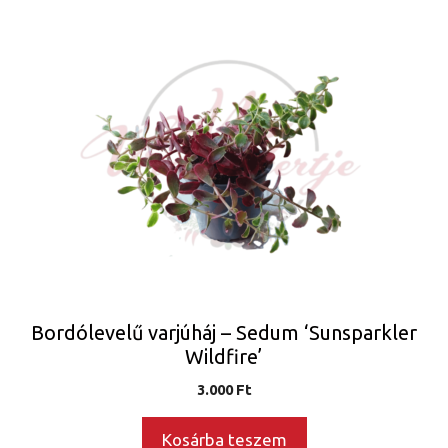
Bordólevelű varjúháj – Sedum ‘Sunsparkler
Wildfire’
3.000
Ft
Kosárba teszem