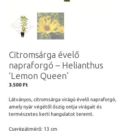
Citromsárga évelő
napraforgó – Helianthus
‘Lemon Queen’
3.500
Ft
Látványos, citromsárga virágú évelő napraforgó,
amely nyár végétől őszig ontja virágait és
természetes kerti hangulatot teremt.
Cserépátmérő: 13 cm