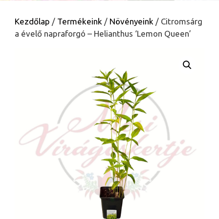
Kezdőlap
/
Termékeink
/
Növényeink
/ Citromsárg
a évelő napraforgó – Helianthus ‘Lemon Queen’