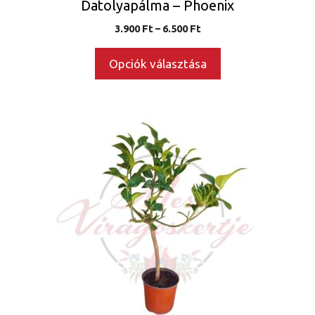
Datolyapálma – Phoenix
Ártartomány:
3.900
Ft
–
6.500
Ft
3.900 Ft
-
Opciók választása
6.500 Ft