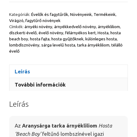
árnyékliliom
–
Kategóriák:
Évelők és fagytűrők
,
Növényeink
,
Termékeink
,
Hosta
Virágzó, fagytűrő növények
'Beach
Címkék:
árnyéki növény
,
árnyékkedvelő növény
,
árnyékliliom
,
Boy'
díszkerti évelő
,
évelő növény
,
félárnyékos kert
,
Hosta
,
hosta
beach boy
,
hosta fajta
,
hosta gyűjtőknek
,
különleges hosta
,
mennyiség
lombdísznövény
,
sárga levelű hosta
,
tarka árnyékliliom
,
télálló
évelő
Leírás
További információk
Leírás
Az
Aranysárga tarka árnyékliliom
Hosta
‘Beach Boy’
feltűnő lombszínével igazi