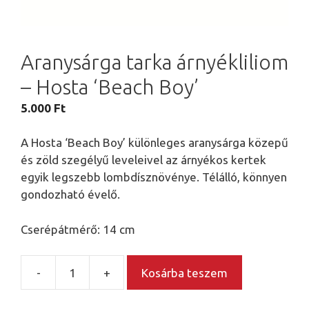
Aranysárga tarka árnyékliliom
– Hosta ‘Beach Boy’
5.000
Ft
A Hosta ‘Beach Boy’ különleges aranysárga közepű
és zöld szegélyű leveleivel az árnyékos kertek
egyik legszebb lombdísznövénye. Télálló, könnyen
gondozható évelő.
Cserépátmérő: 14 cm
-
+
Kosárba teszem
Aranysárga
tarka