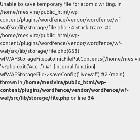
Unable to save temporary file for atomic writing. in
/home/mesivira/public_html/wp-
content/plugins/wordfence/vendor/wordfence/wf-
waf/src/lib/storage/file.php:34 Stack trace: #0
/home/mesivira/public_html/wp-
content/plugins/wordfence/vendor/wordfence/wf-
waf/src/lib/storage/file.php(658):
wfWAFStorageFile::atomicFilePutContents('/home/mesivira/
'<?php exit('Acc...') #1 [internal function]:
wfWAFStorageFile->saveConfig('livewaf') #2 {main}
thrown in
/home/mesivira/public_html/wp-
content/plugins/wordfence/vendor/wordfence/wf-
waf/src/lib/storage/file.php
on line
34