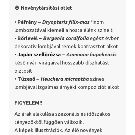
🌸 Növénytársítási ötlet
•
Páfrány –
Dryopteris filix-mas
finom
lombozatával kiemeli a hosta élénk színeit
•
Bőrlevél –
Bergenia cordifolia
egész évben
dekoratív lombjával remek kontrasztot alkot
•
Japán szellőrózsa
–
Anemone hupehensis
késő nyári virágaival hosszabb díszhatást
biztosít
•
Tűzeső –
Heuchera micrantha
színes
lombjával izgalmas árnyéki kompozíciót alkot
FIGYELEM!!
Az árak alakulása szezonális és időszakos
tényezőktől függően változik.
A képek illusztrációk. Az élő növények