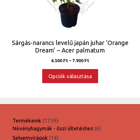
a
termékoldalon
választhatók
ki
Sárgás-narancs levelű japán juhar ‘Orange
Dream’ – Acer palmatum
Ártartomány:
4.500
Ft
–
7.900
Ft
4.500 Ft
-
Opciók választása
7.900 Ft
1759
Termékeink
1759
termék
6
Növényhagymák - őszi ültetéshez
6
termék
14
Selyemvirágok
14