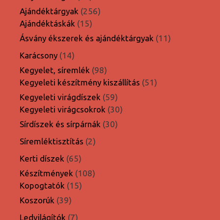
termék
256
Ajándéktárgyak
256
15
termék
Ajándéktáskák
15
termék
11
Ásvány ékszerek és ajándéktárgyak
11
termék
14
Karácsony
14
termék
98
Kegyelet, síremlék
98
termék
51
Kegyeleti készítmény kiszállítás
51
termék
59
Kegyeleti virágdíszek
59
termék
30
Kegyeleti virágcsokrok
30
termék
30
Sírdíszek és sírpárnák
30
termék
2
Síremléktisztítás
2
termék
65
Kerti díszek
65
termék
108
Készítmények
108
15
termék
Kopogtatók
15
termék
39
Koszorúk
39
termék
7
Ledvilágítók
7