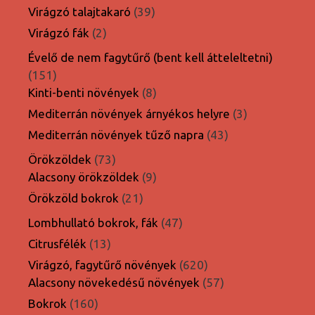
termék
39
Virágzó talajtakaró
39
termék
2
Virágzó fák
2
termék
Évelő de nem fagytűrő (bent kell átteleltetni)
151
151
termék
8
Kinti-benti növények
8
termék
3
Mediterrán növények árnyékos helyre
3
termék
43
Mediterrán növények tűző napra
43
termék
73
Örökzöldek
73
termék
9
Alacsony örökzöldek
9
termék
21
Örökzöld bokrok
21
termék
47
Lombhullató bokrok, fák
47
termék
13
Citrusfélék
13
termék
620
Virágzó, fagytűrő növények
620
termék
57
Alacsony növekedésű növények
57
termék
160
Bokrok
160