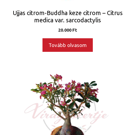
Ujjas citrom-Buddha keze citrom – Citrus
medica var. sarcodactylis
20.000
Ft
Tovább olvasom
Ennek
a
terméknek
több
variációja
van.
A
változatok
a