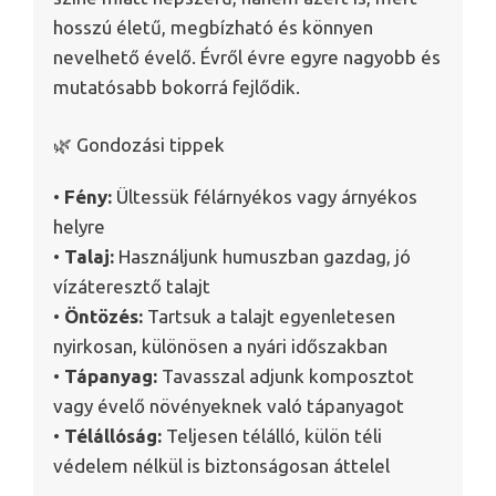
hosszú életű, megbízható és könnyen
nevelhető évelő. Évről évre egyre nagyobb és
mutatósabb bokorrá fejlődik.
🌿 Gondozási tippek
•
Fény:
Ültessük félárnyékos vagy árnyékos
helyre
•
Talaj:
Használjunk humuszban gazdag, jó
vízáteresztő talajt
•
Öntözés:
Tartsuk a talajt egyenletesen
nyirkosan, különösen a nyári időszakban
•
Tápanyag:
Tavasszal adjunk komposztot
vagy évelő növényeknek való tápanyagot
•
Télállóság:
Teljesen télálló, külön téli
védelem nélkül is biztonságosan áttelel