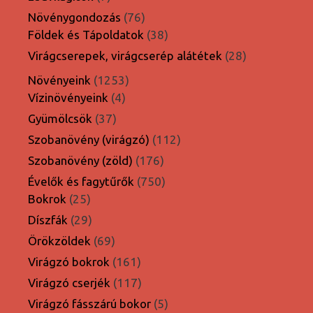
termék
76
Növénygondozás
76
termék
38
Földek és Tápoldatok
38
termék
28
Virágcserepek, virágcserép alátétek
28
termék
1253
Növényeink
1253
4
termék
Vízinövényeink
4
termék
37
Gyümölcsök
37
termék
112
Szobanövény (virágzó)
112
termék
176
Szobanövény (zöld)
176
termék
750
Évelők és fagytűrők
750
25
termék
Bokrok
25
termék
29
Díszfák
29
termék
69
Örökzöldek
69
termék
161
Virágzó bokrok
161
termék
117
Virágzó cserjék
117
termék
5
Virágzó fásszárú bokor
5