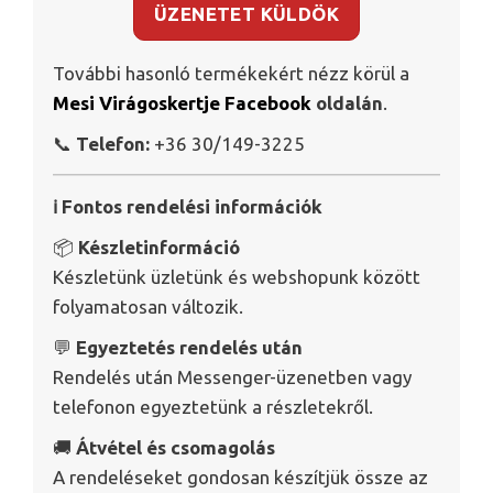
ÜZENETET KÜLDÖK
További hasonló termékekért nézz körül a
Mesi Virágoskertje Facebook
oldalán
.
📞
Telefon:
+36 30/149-3225
ℹ️ Fontos rendelési információk
📦
Készletinformáció
Készletünk üzletünk és webshopunk között
folyamatosan változik.
💬
Egyeztetés rendelés után
Rendelés után Messenger-üzenetben vagy
telefonon egyeztetünk a részletekről.
🚚
Átvétel és csomagolás
A rendeléseket gondosan készítjük össze az