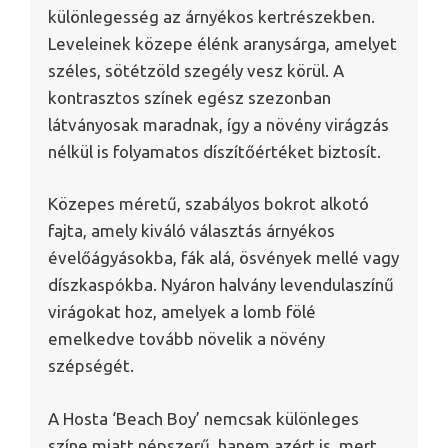
különlegesség az árnyékos kertrészekben.
Leveleinek közepe élénk aranysárga, amelyet
széles, sötétzöld szegély vesz körül. A
kontrasztos színek egész szezonban
látványosak maradnak, így a növény virágzás
nélkül is folyamatos díszítőértéket biztosít.
Közepes méretű, szabályos bokrot alkotó
fajta, amely kiváló választás árnyékos
évelőágyásokba, fák alá, ösvények mellé vagy
díszkaspókba. Nyáron halvány levendulaszínű
virágokat hoz, amelyek a lomb fölé
emelkedve tovább növelik a növény
szépségét.
A Hosta ‘Beach Boy’ nemcsak különleges
színe miatt népszerű, hanem azért is, mert