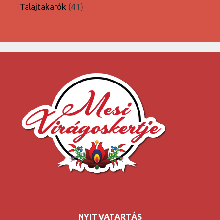
termék
41
Talajtakarók
41
termék
NYITVATARTÁS