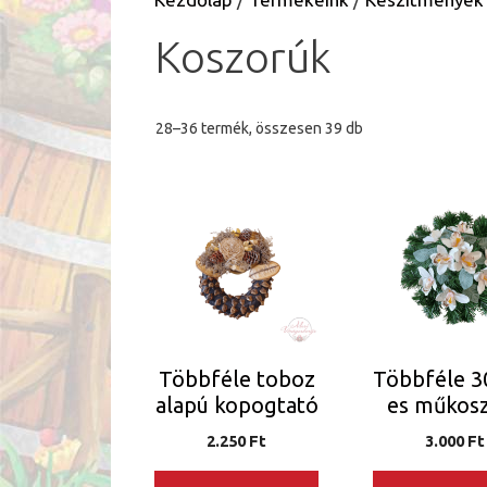
Koszorúk
Sorted
28–36 termék, összesen 39 db
by
latest
Ennek
Ennek
a
a
terméknek
terméknek
több
több
variációja
variációja
van.
van.
A
A
Többféle toboz
Többféle 3
változatok
változatok
alapú kopogtató
es műkos
a
a
termékoldalon
termékoldalo
2.250
Ft
3.000
Ft
választhatók
választhatók