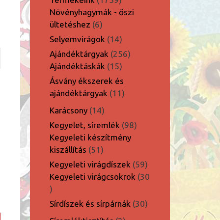
termék
Növényhagymák - őszi
6
ültetéshez
6
termék
14
Selyemvirágok
14
termék
256
Ajándéktárgyak
256
15
termék
Ajándéktáskák
15
termék
Ásvány ékszerek és
11
ajándéktárgyak
11
termék
14
Karácsony
14
termék
98
Kegyelet, síremlék
98
termék
Kegyeleti készítmény
51
kiszállítás
51
termék
59
Kegyeleti virágdíszek
59
-
termék
Kegyeleti virágcsokrok
30
30
termék
30
Sírdíszek és sírpárnák
30
termék