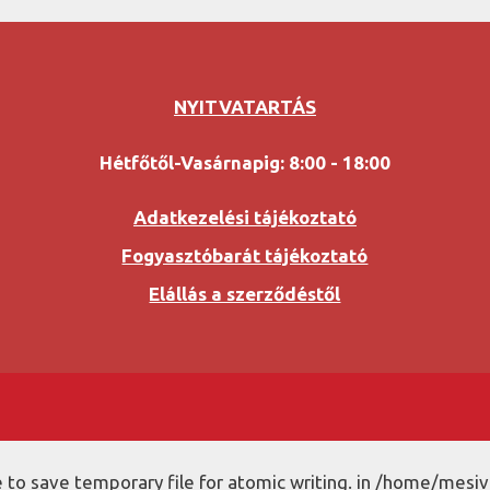
NYITVATARTÁS
Hétfőtől-Vasárnapig: 8:00 - 18:00
Adatkezelési tájékoztató
Fogyasztóbarát tájékoztató
Elállás a szerződéstől
to save temporary file for atomic writing. in /home/mesiv