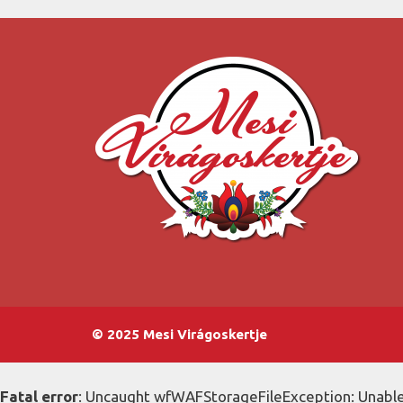
© 2025 Mesi Virágoskertje
Fatal error
: Uncaught wfWAFStorageFileException: Unable 