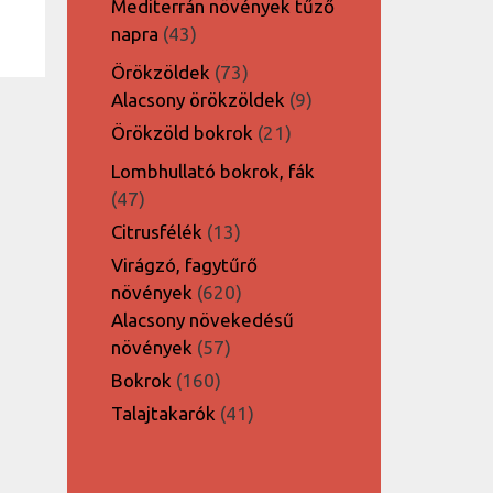
Mediterrán növények tűző
43
napra
43
termék
73
Örökzöldek
73
termék
9
Alacsony örökzöldek
9
termék
21
Örökzöld bokrok
21
termék
Lombhullató bokrok, fák
47
47
termék
13
Citrusfélék
13
termék
Virágzó, fagytűrő
620
növények
620
termék
Alacsony növekedésű
57
növények
57
termék
160
Bokrok
160
termék
41
Talajtakarók
41
termék