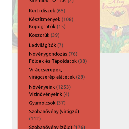
2
Síremléktisztítás
2
termék
65
Kerti díszek
65
termék
108
Készítmények
108
15
termék
Kopogtatók
15
termék
39
Koszorúk
39
termék
7
Ledvilágítók
7
termék
76
Növénygondozás
76
termék
38
Földek és Tápoldatok
38
termék
Virágcserepek,
28
virágcserép alátétek
28
-
termék
1253
Növényeink
1253
4
termék
Vízinövényeink
4
termék
37
Gyümölcsök
37
termék
Szobanövény (virágzó)
112
112
termék
176
Szobanövény (zöld)
176