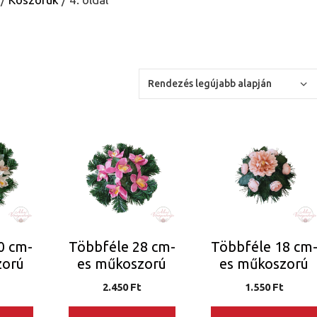
Ennek
Ennek
a
a
terméknek
terméknek
több
több
variációja
variációja
van.
van.
A
A
0 cm-
Többféle 28 cm-
Többféle 18 cm
változatok
változatok
zorú
es műkoszorú
es műkoszorú
a
a
n
termékoldalon
termékoldalon
2.450
Ft
1.550
Ft
választhatók
választhatók