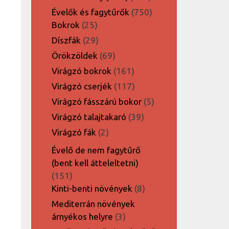
termék
750
Évelők és fagytűrők
750
25
termék
Bokrok
25
termék
29
Díszfák
29
termék
69
Örökzöldek
69
termék
161
Virágzó bokrok
161
termék
117
Virágzó cserjék
117
termék
5
Virágzó fásszárú bokor
5
termék
39
Virágzó talajtakaró
39
termék
2
Virágzó fák
2
termék
Évelő de nem fagytűrő
(bent kell átteleltetni)
151
151
termék
8
Kinti-benti növények
8
termék
Mediterrán növények
3
árnyékos helyre
3
termék