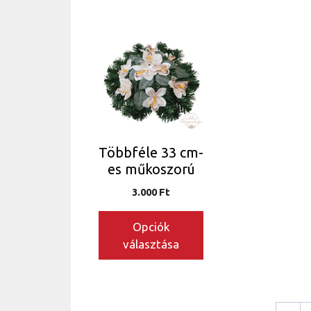
Ennek
a
terméknek
több
variációja
van.
A
Többféle 33 cm-
változatok
es műkoszorú
a
termékoldalon
3.000
Ft
választhatók
Opciók
ki
választása