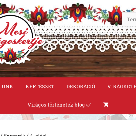
Keres
a
követ
LUNK
KERTÉSZET
DEKORÁCIÓ
VIRÁGKÖT
Virágos történetek blog 🌿
/
Koszorúk
/ 4. oldal