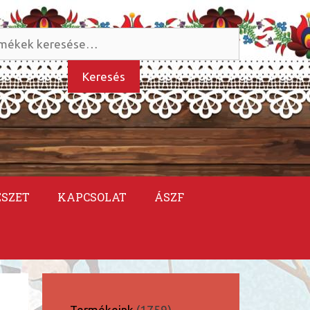
és
kezőre:
Keresés
ÉSZET
KAPCSOLAT
ÁSZF
1759
Termékeink
1759