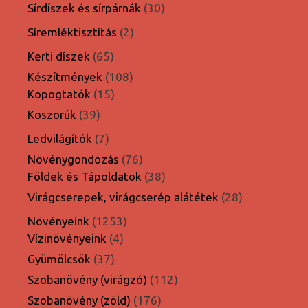
termék
30
Sírdíszek és sírpárnák
30
termék
2
Síremléktisztítás
2
termék
65
Kerti díszek
65
termék
108
Készítmények
108
15
termék
Kopogtatók
15
termék
39
Koszorúk
39
termék
7
Ledvilágítók
7
termék
76
Növénygondozás
76
termék
38
Földek és Tápoldatok
38
termék
28
Virágcserepek, virágcserép alátétek
28
termék
1253
Növényeink
1253
4
termék
Vízinövényeink
4
termék
37
Gyümölcsök
37
termék
112
Szobanövény (virágzó)
112
termék
176
Szobanövény (zöld)
176