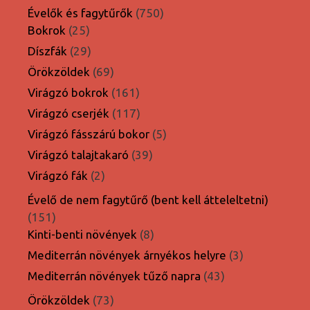
termék
750
Évelők és fagytűrők
750
25
termék
Bokrok
25
termék
29
Díszfák
29
termék
69
Örökzöldek
69
termék
161
Virágzó bokrok
161
termék
117
Virágzó cserjék
117
termék
5
Virágzó fásszárú bokor
5
termék
39
Virágzó talajtakaró
39
termék
2
Virágzó fák
2
termék
Évelő de nem fagytűrő (bent kell átteleltetni)
151
151
termék
8
Kinti-benti növények
8
termék
3
Mediterrán növények árnyékos helyre
3
termék
43
Mediterrán növények tűző napra
43
termék
73
Örökzöldek
73