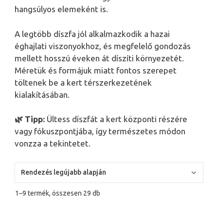
hangsúlyos elemeként is.
A legtöbb díszfa jól alkalmazkodik a hazai
éghajlati viszonyokhoz, és megfelelő gondozás
mellett hosszú éveken át díszíti környezetét.
Méretük és formájuk miatt fontos szerepet
töltenek be a kert térszerkezetének
kialakításában.
🌿 Tipp:
Ültess díszfát a kert központi részére
vagy fókuszpontjába, így természetes módon
vonzza a tekintetet.
Sorted
1–9 termék, összesen 29 db
by
latest