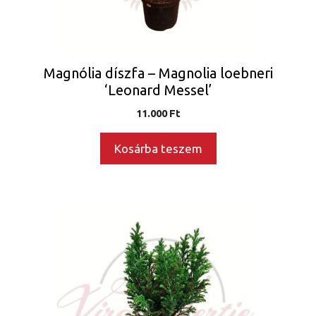
Magnólia díszfa – Magnolia loebneri
‘Leonard Messel’
11.000
Ft
Kosárba teszem