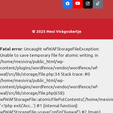
© 2025 Mesi Virágoskertje
Fatal error
: Uncaught wfWAFStorageFileException:
Unable to save temporary file for atomic writing. in
/home/mesivira/public_html/wp-
content/plugins/wordfence/vendor/wordfence/wf-
waf/src/lib/storage/file.php:34 Stack trace: #0
/home/mesivira/public_html/wp-
content/plugins/wordfence/vendor/wordfence/wf-
waf/src/lib/storage/file.php(658):
wfWAFStorageFile::atomicFilePutContents('/home/mesivira/
'<?php exit('Acc...') #1 [internal function]:
wfWAFStorageFile->saveConfig('livewaf') #2 {main}