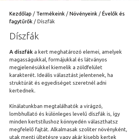
Kezdőlap
/
Termékeink
/
Növényeink
/
Évelők és
fagytűrők
/ Díszfák
Díszfák
A díszfák
a kert meghatározó elemei, amelyek
magasságukkal, formájukkal és látványos
megjelenésükkel kiemelik a zöldfelület
karakterét. Ideális választást jelentenek, ha
struktúrát és egyediséget szeretnél adni
kertednek.
Kínálatunkban megtalálhatók a virágzó,
lombhullató és különleges levelű díszfák is, így
minden kertstílushoz könnyedén választhatsz
megfelelő fajtát. Alkalmasak szoliter növényként,
utak menti ültetésre vagy akár kisebb kertek