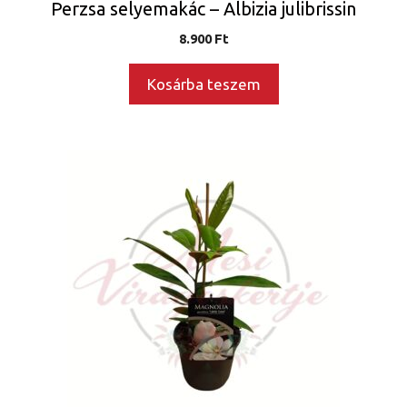
Perzsa selyemakác – Albizia julibrissin
8.900
Ft
Kosárba teszem