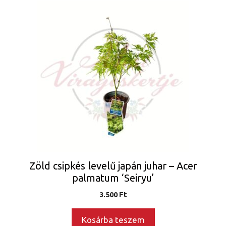
Zöld csipkés levelű japán juhar – Acer
palmatum ‘Seiryu’
3.500
Ft
Kosárba teszem