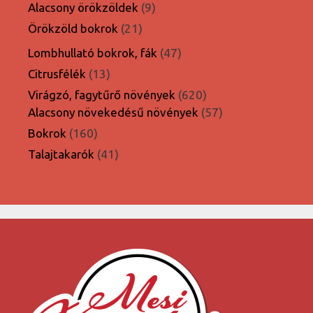
termék
9
Alacsony örökzöldek
9
termék
21
Örökzöld bokrok
21
termék
47
Lombhullató bokrok, fák
47
termék
13
Citrusfélék
13
termék
620
Virágzó, fagytűrő növények
620
termék
57
Alacsony növekedésű növények
57
termék
160
Bokrok
160
termék
41
Talajtakarók
41
termék