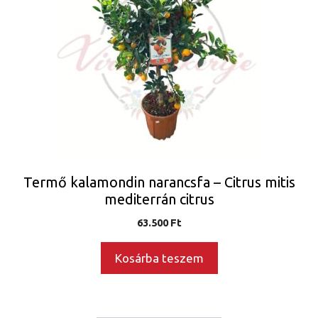
Termő kalamondin narancsfa – Citrus mitis
mediterrán citrus
63.500
Ft
Kosárba teszem