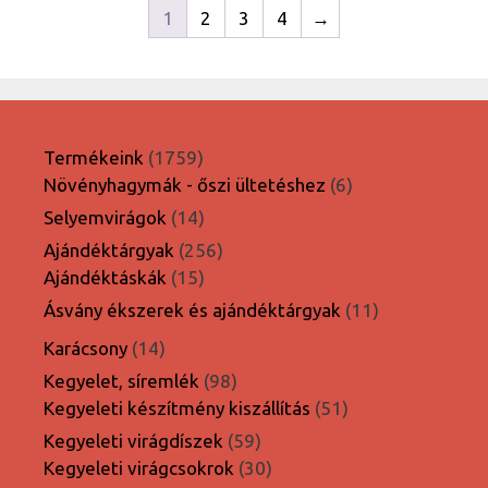
1
2
3
4
→
1759
Termékeink
1759
termék
6
Növényhagymák - őszi ültetéshez
6
termék
14
Selyemvirágok
14
termék
256
Ajándéktárgyak
256
15
termék
Ajándéktáskák
15
termék
11
Ásvány ékszerek és ajándéktárgyak
11
termék
14
Karácsony
14
termék
98
Kegyelet, síremlék
98
termék
51
Kegyeleti készítmény kiszállítás
51
termék
59
Kegyeleti virágdíszek
59
termék
30
Kegyeleti virágcsokrok
30