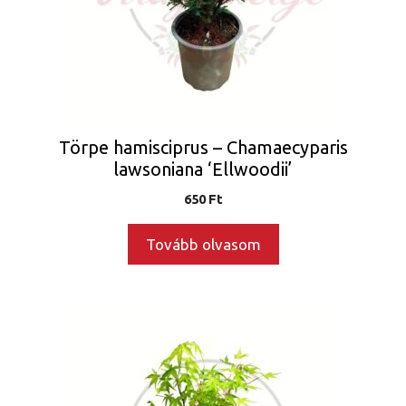
Törpe hamisciprus – Chamaecyparis
lawsoniana ‘Ellwoodii’
650
Ft
Tovább olvasom